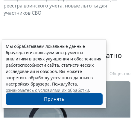
реестра воинского учета, новые льготы для
участников СВО
Временное удостоверение
Мы обрабатываем локальные данные
браузера и используем инструменты
личности оформляется бесплатно
аналитики в целях улучшения и обеспечения
при утрате паспорта
работоспособности сайта, статистических
исследований и обзоров. Вы можете
7 августа 2026 17:55
Общество
запретить обработку указанных данных в
настройках браузера. Пожалуйста,
ознакомьтесь с условиями их обработки
.
Принять