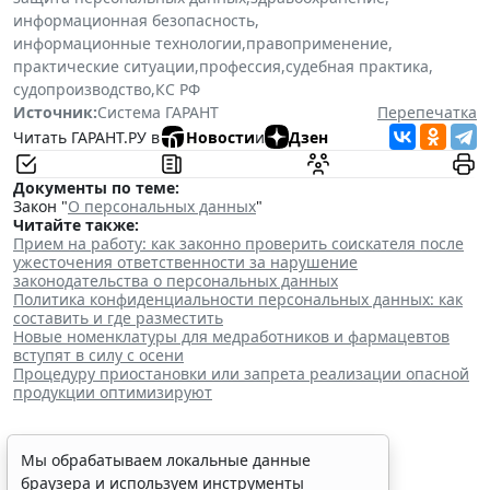
информационная безопасность
,
информационные технологии
,
правоприменение
,
практические ситуации
,
профессия
,
судебная практика
,
судопроизводство
,
КС РФ
Источник:
Система ГАРАНТ
Перепечатка
Читать ГАРАНТ.РУ в
Новости
и
Дзен
Документы по теме:
Закон "
О персональных данных
"
Читайте также:
Прием на работу: как законно проверить соискателя после
ужесточения ответственности за нарушение
законодательства о персональных данных
Политика конфиденциальности персональных данных: как
составить и где разместить
Новые номенклатуры для медработников и фармацевтов
вступят в силу с осени
Процедуру приостановки или запрета реализации опасной
продукции оптимизируют
Мы обрабатываем локальные данные
браузера и используем инструменты