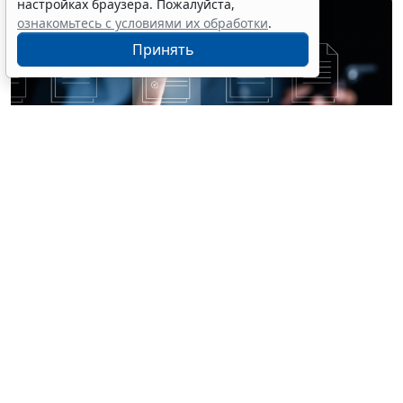
настройках браузера. Пожалуйста,
ознакомьтесь с условиями их обработки
.
Принять
© champlifezy / Фотобанк 123RF.com
В разгар сезона отпусков бухгалтеры учреждений
сталкиваются с необходимостью правильно
классифицировать расходы на оплату ежегодных
отпусков. Если речь идет не о начислении отпускных
с применением счетов
401 20
или
109 00
, то
периодически возникает вопрос: какой счет
использовать –
401 50
"Расходы будущих периодов"