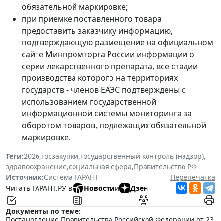
обязательной маркировке;
при приемке поставленного товара
предоставить заказчику информацию,
подтверждающую размещение на официальном
сайте Минпромторга России информации о
серии лекарственного препарата, все стадии
производства которого на территориях
государств - членов ЕАЭС подтверждены с
использованием государственной
информационной системы мониторинга за
оборотом товаров, подлежащих обязательной
маркировке.
Теги:
2026
,
госзакупки
,
государственный контроль (надзор)
,
здравоохранение
,
социальная сфера
,
Правительство РФ
Источник:
Система ГАРАНТ
Перепечатка
Читать ГАРАНТ.РУ в
Новости
и
Дзен
Документы по теме:
Постановление Правительства Российской Федерации от 23