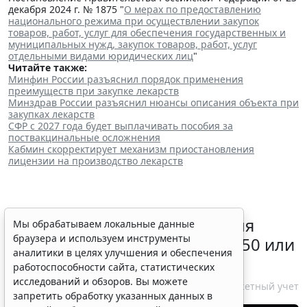
декабря 2024 г. № 1875 "
О мерах по предоставлению
национального режима при осуществлении закупок
товаров, работ, услуг для обеспечения государственных и
муниципальных нужд, закупок товаров, работ, услуг
отдельными видами юридических лиц
"
Читайте также:
Минфин России разъяснил порядок применения
преимуществ при закупке лекарств
Минздрав России разъяснил нюансы описания объекта при
закупках лекарств
СФР с 2027 года будет выплачивать пособия за
поствакцинальные осложнения
Кабмин скорректирует механизм приостановления
лицензии на производство лекарств
Какой счет нужно выбрать для
Мы обрабатываем локальные данные
браузера и используем инструменты
начисления отпускных – 401 50 или
аналитики в целях улучшения и обеспечения
401 60
работоспособности сайта, статистических
исследований и обзоров. Вы можете
10 августа 2026 14:15
Бюджетный учет
запретить обработку указанных данных в