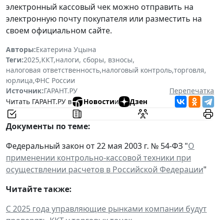
электронный кассовый чек можно отправить на
электронную почту покупателя или разместить на
своем официальном сайте.
Авторы:
Екатерина Уцына
Теги:
2025
,
ККТ
,
налоги, сборы, взносы
,
налоговая ответственность
,
налоговый контроль
,
торговля
,
юрлица
,
ФНС России
Источник:
ГАРАНТ.РУ
Перепечатка
Читать ГАРАНТ.РУ в
Новости
и
Дзен
Документы по теме:
Федеральный закон от 22 мая 2003 г. № 54-ФЗ "
О
применении контрольно-кассовой техники при
осуществлении расчетов в Российской Федерации
"
Читайте также:
С 2025 года управляющие рынками компании будут