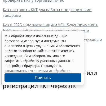
проверять ККТ у торговых точек
Как настроить ККТ для работы с подакцизными
товарами
Как в 2025 году плательщики УСН будут применять
НДС по освобожденным от налога операциям
Мы обрабатываем локальные данные
Оплата товара бонусами может являться встречным
браузера и используем инструменты
предоставлением
аналитики в целях улучшения и обеспечения
работоспособности сайта, статистических
исследований и обзоров. Вы можете
запретить обработку указанных данных в
настройках браузера. Пожалуйста,
ознакомьтесь с условиями их обработки
.
Налогоплательщикам напомнили
Принять
об упрощенном порядке
регистрации ККТ через ЛК
5 августа 2026 17:12
Бизнес