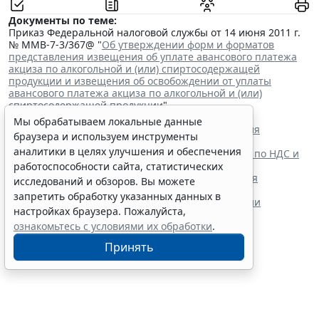
Документы по теме:
Приказ Федеральной налоговой службы от 14 июня 2011 г.
№ ММВ-7-3/367@ "
Об утверждении форм и форматов
представления извещения об уплате авансового платежа
акциза по алкогольной и (или) спиртосодержащей
продукции и извещения об освобождении от уплаты
авансового платежа акциза по алкогольной и (или)
спиртосодержащей продукции
"
Читайте также:
Мы обрабатываем локальные данные
Сроки уплаты акциза на некоторые виды алкоголя
браузера и используем инструменты
продлили до 28 декабря
аналитики в целях улучшения и обеспечения
ФНС России утвердила новую форму декларации по НДС и
акцизам при импорте из ЕАЭС
работоспособности сайта, статистических
Глава государства утвердил поправки в НК РФ для
исследований и обзоров. Вы можете
стабилизации топливного рынка
запретить обработку указанных данных в
Парламентарии приняли поправки о расширении
настройках браузера. Пожалуйста,
механизма топливного демпфера
ознакомьтесь с условиями их обработки
.
Принять