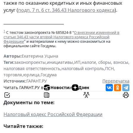
также по оказанию кредитных и иных финансовых
услуг (
подп. 7 п. 6 ст. 346.43 Налогового кодекса
).
_____________________________
1
С текстом законопроекта № 685824-8 "
О внесении изменений в
статью 346.43 части второй Налогового кодекса Российской
Федерации
" и материалами к нему можно ознакомиться на
официальном сайте Госдумы.
Авторы:
Екатерина Уцына
Теги:
законопроекты
,
инициативы
,
ИП
,
налоги, сборы, взносы
,
налоговая ответственность
,
налоговый контроль
,
ПСН
,
торговля
,
юрлица
,
Госдума
Источник:
ГАРАНТ.РУ
Перепечатка
Читать ГАРАНТ.РУ в
Новости
и
Дзен
Документы по теме:
Налоговый кодекс Российской Федерации
Читайте также: