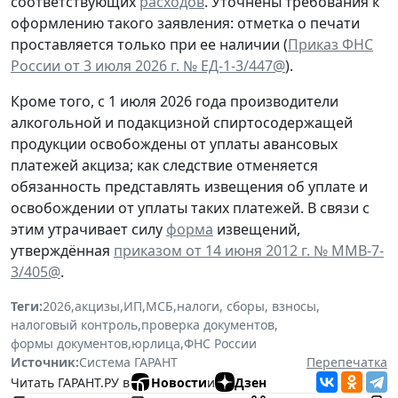
соответствующих
расходов
. Уточнены требования к
оформлению такого заявления: отметка о печати
проставляется только при ее наличии (
Приказ ФНС
России от 3 июля 2026 г. № ЕД-1-3/447@
).
Кроме того, с 1 июля 2026 года производители
алкогольной и подакцизной спиртосодержащей
продукции освобождены от уплаты авансовых
платежей акциза; как следствие отменяется
обязанность представлять извещения об уплате и
освобождении от уплаты таких платежей. В связи с
этим утрачивает силу
форма
извещений,
утверждённая
приказом от 14 июня 2012 г. № ММВ-7-
3/405@
.
Теги:
2026
,
акцизы
,
ИП
,
МСБ
,
налоги, сборы, взносы
,
налоговый контроль
,
проверка документов
,
формы документов
,
юрлица
,
ФНС России
Источник:
Система ГАРАНТ
Перепечатка
Читать ГАРАНТ.РУ в
Новости
и
Дзен