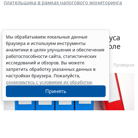
плательщика в рамках налогового мониторинга
Порядок подтверждения статуса
Мы обрабатываем локальные данные
браузера и используем инструменты
эксперта в законе о госконтроле
аналитики в целях улучшения и обеспечения
скорректировали
работоспособности сайта, статистических
исследований и обзоров. Вы можете
7 августа 2026 15:57
Проверки
запретить обработку указанных данных в
настройках браузера. Пожалуйста,
ознакомьтесь с условиями их обработки
.
Принять