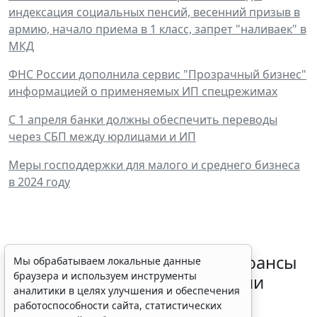
индексация социальных пенсий, весенний призыв в
армию, начало приема в 1 класс, запрет "наливаек" в
МКД
ФНС России дополнила сервис "Прозрачный бизнес"
информацией о применяемых ИП спецрежимах
С 1 апреля банки должны обеспечить переводы
через СБП между юрлицами и ИП
Меры господдержки для малого и среднего бизнеса
в 2024 году
Резидентам РФ указали на нюансы
Мы обрабатываем локальные данные
браузера и используем инструменты
информирования об открытии
аналитики в целях улучшения и обеспечения
счетов за границей
работоспособности сайта, статистических