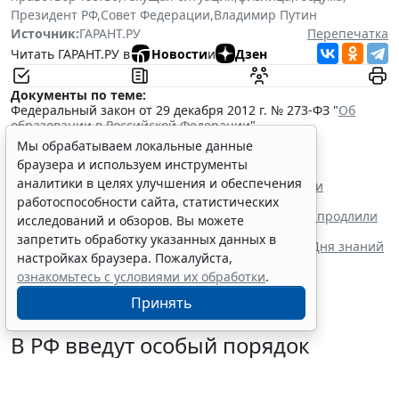
Президент РФ
,
Совет Федерации
,
Владимир Путин
Источник:
ГАРАНТ.РУ
Перепечатка
Читать ГАРАНТ.РУ в
Новости
и
Дзен
Документы по теме:
Федеральный закон от 29 декабря 2012 г. № 273-ФЗ "
Об
образовании в Российской Федерации
"
Читайте также:
Мы обрабатываем локальные данные
В РФ введут особый порядок закупок товаров для
браузера и используем инструменты
образовательных организаций
аналитики в целях улучшения и обеспечения
Регионам направили обновленные рекомендации
по организации внеурочной работы
работоспособности сайта, статистических
Срок действия правил поступления в техникумы продлили
исследований и обзоров. Вы можете
до 1 сентября 2032 года
запретить обработку указанных данных в
Минпросвещения России определило тематику Дня знаний
настройках браузера. Пожалуйста,
для школ и колледжей
ознакомьтесь с условиями их обработки
.
Принять
В РФ введут особый порядок
закупок товаров для
образовательных организаций