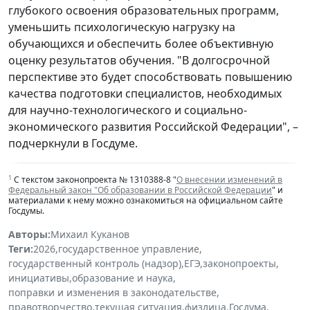
глубокого освоения образовательных программ,
уменьшить психологическую нагрузку на
обучающихся и обеспечить более объективную
оценку результатов обучения. "В долгосрочной
перспективе это будет способствовать повышению
качества подготовки специалистов, необходимых
для научно-технологического и социально-
экономического развития Российской Федерации", –
подчеркнули в Госдуме.
1
С текстом законопроекта № 1310388-8 "
О внесении изменений в
Федеральный закон "Об образовании в Российской Федерации
" и
материалами к нему можно ознакомиться на официальном сайте
Госдумы.
Авторы:
Михаил Куканов
Теги:
2026
,
государственное управление
,
государственный контроль (надзор)
,
ЕГЭ
,
законопроекты
,
инициативы
,
образование и наука
,
поправки и изменения в законодательстве
,
правотворчество
,
текущая ситуация
,
физлица
,
Госдума
,