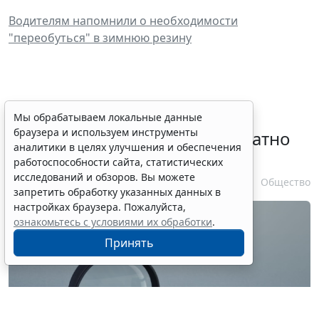
Водителям напомнили о необходимости
"переобуться" в зимнюю резину
Временное удостоверение
Мы обрабатываем локальные данные
браузера и используем инструменты
личности оформляется бесплатно
аналитики в целях улучшения и обеспечения
при утрате паспорта
работоспособности сайта, статистических
исследований и обзоров. Вы можете
7 августа 2026 17:55
Общество
запретить обработку указанных данных в
настройках браузера. Пожалуйста,
ознакомьтесь с условиями их обработки
.
Принять