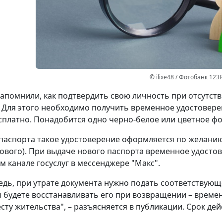
© ilixe48 / Фотобанк 123
апомнили, как подтвердить свою личность при отсутст
 Для этого необходимо получить временное удостовере
сплатно. Понадобится одно черно-белое или цветное фот
паспорта такое удостоверение оформляется по желанию 
ового). При выдаче нового паспорта временное удостов
 канале госуслуг в мессенджере "Макс".
едь, при утрате документа нужно подать соответствующ
ы будете восстанавливать его при возвращении – време
сту жительства", – разъясняется в публикации. Срок дей