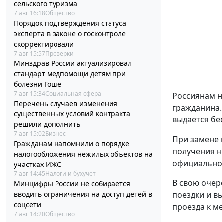
сельского туризма
7 авг 16:18
Общество
Порядок подтверждения статуса
эксперта в законе о госконтроле
скорректировали
7 авг 15:57
Проверки
Минздрав России актуализировал
стандарт медпомощи детям при
болезни Гоше
7 авг 15:34
Социальная сфера
Россиянам н
Перечень случаев изменения
гражданина.
существенных условий контракта
выдается бе
решили дополнить
7 авг 15:02
Бизнес
При замене 
Гражданам напомнили о порядке
получения н
налогообложения нежилых объектов на
официальном
участках ИЖС
7 авг 14:45
Налоги и бухучет
В свою очер
Минцифры России не собирается
вводить ограничения на доступ детей в
поездки и в
соцсети
проезда к ме
7 авг 14:20
Общество