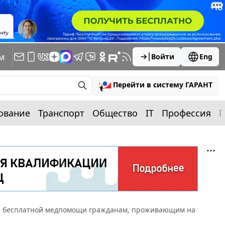
м
Войти
Eng
Перейти в систему ГАРАНТ
ование
Транспорт
Общество
IT
Профессия
П
ния бесплатной медпомощи гражданам, проживающим на