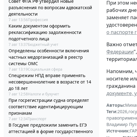
Совет ФПА РФ утвердил новые
При этом не
разъяснения по вопросам адвокатской
рабочих дне
деятельности
заменяет па
7 авг 13:56
Профессия
удостоверен
Каким документом оформить
о паспорте 
реклассификацию задолженности
подотчетного лица
Важно отмет
7 авг 13:37
Бюджетный учет
Определены особенности включения
Федерации
"
частных медорганизаций в реестр
территориал
системы ОМС
7 авг 13:19
Социальная сфера
Напомним, ч
Спецрежим НПД вправе применять
носителе ил
несовершеннолетние в возрасте от 14
гражданина 
до 18 лет
документе, 
7 авг 12:58
Налоги и бухучет
При госрегистрации судна определят
Авторы:
Миха
соответствие идентифицирующим
Теги:
2026
,
гос
признакам
правопримен
7 авг 12:34
Транспорт
Владимир Пут
В Госдуме предложили заменить ЕГЭ
Источник:
ГАР
аттестацией в форме государственного