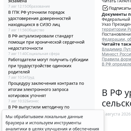
Читать ГАРАНТ
экзамена
7 авг 12:15
Образование
Подписать
В ГПК РФ уточнили порядок
Документы п
удостоверения доверенностей
Федеральный з
Указ Президен
находящихся в СИЗО лиц
территории Р
7 авг 11:56
Общество
Постановление
В РФ актуализировали стандарт
Федерации, о
помощи при хронической сердечной
Читайте такж
недостаточности
Владимир Пут
7 авг 11:40
Социальная сфера
Минюст Росси
Правила форм
Работодатели могут получить субсидии
В РФ определ
при трудоустройстве одиноких
родителей
7 авг 10:54
Труд
Процедуру заключения контракта по
итогам электронного запроса
В РФ у
котировок уточнят
сельск
7 авг 10:32
Бизнес
В РФ выпустили методичку по
соцзаказу и выбору КВР при обучении
7 августа 2026
Мы обрабатываем локальные данные
госслужащих
браузера и используем инструменты
7 авг 10:04
Бюджетный учет
аналитики в целях улучшения и обеспечения
Срок актуализации данных для