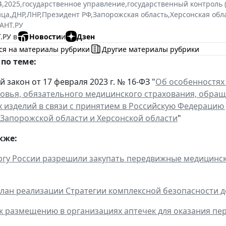
4
,
2025
,
государственное управление
,
государственный контроль 
ица
,
ДНР
,
ЛНР
,
Президент РФ
,
Запорожская область
,
Херсонская обл
АНТ.РУ
.РУ в
Новости
и
Дзен
ся на материалы рубрики
Другие материалы рубрики
по теме:
закон от 17 февраля 2023 г. № 16-ФЗ "
Об особенностях
овья, обязательного медицинского страхования, обра
 изделий в связи с принятием в Российскую Федерацию
 Запорожской области и Херсонской области
"
кже:
у России разрешили закупать передвижные медицински
лан реализации Стратегии комплексной безопасности де
к размещению в организациях аптечек для оказания п