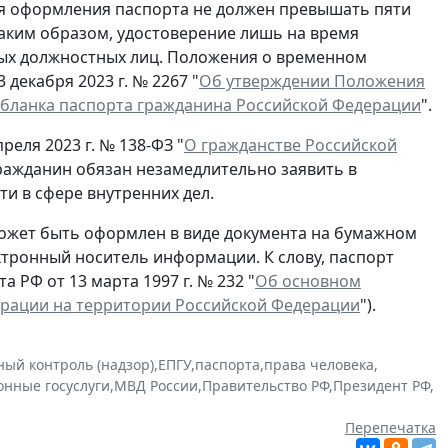
ля оформления паспорта не должен превышать пяти
Таким образом, удостоверение лишь на время
ых должностных лиц. Положения о временном
декабря 2023 г. № 2267 "
Об утверждении Положения
 бланка паспорта гражданина Российской Федерации
".
реля 2023 г. № 138-ФЗ "
О гражданстве Российской
гражданин обязан незамедлительно заявить в
и в сфере внутренних дел.
ожет быть оформлен в виде документа на бумажном
ектронный носитель информации. К слову, паспорт
 РФ от 13 марта 1997 г. № 232 "
Об основном
ерации на территории Российской Федерации
").
ный контроль (надзор)
,
ЕПГУ
,
паспорта
,
права человека
,
онные госуслуги
,
МВД России
,
Правительство РФ
,
Президент РФ
,
Перепечатка