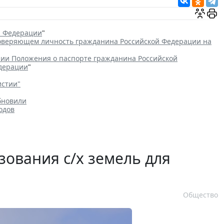
й Федерации
"
товеряющем личность гражданина Российской Федерации на
ии Положения о паспорте гражданина Российской
едерации
"
истии"
бновили
одов
зования с/х земель для
Общество