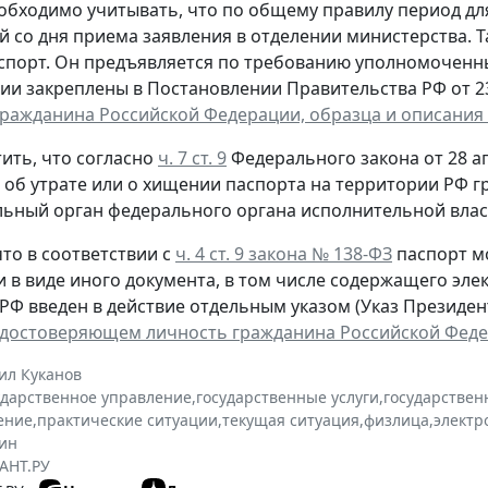
обходимо учитывать, что по общему правилу период д
й со дня приема заявления в отделении министерства. 
спорт. Он предъявляется по требованию уполномоченн
ии закреплены в Постановлении Правительства РФ от 23 
гражданина Российской Федерации, образца и описания
ить, что согласно
ч. 7 ст. 9
Федерального закона от 28 ап
, об утрате или о хищении паспорта на территории РФ 
ьный орган федерального органа исполнительной власт
то в соответствии с
ч. 4 ст. 9 закона № 138-ФЗ
паспорт м
и в виде иного документа, в том числе содержащего эл
РФ введен в действие отдельным указом (Указ Президента
удостоверяющем личность гражданина Российской Фед
ил Куканов
ударственное управление
,
государственные услуги
,
государствен
ение
,
практические ситуации
,
текущая ситуация
,
физлица
,
электр
ин
АНТ.РУ