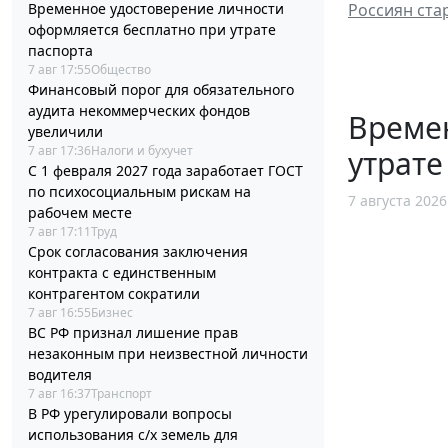
Временное удостоверение личности
Россиян ста
оформляется бесплатно при утрате
паспорта
7 авг 17:55
Общество
Финансовый порог для обязательного
аудита некоммерческих фондов
Време
увеличили
7 авг 17:36
Налоги и бухучет
утрате
С 1 февраля 2027 года заработает ГОСТ
по психосоциальным рискам на
7 августа 2026
рабочем месте
7 авг 17:11
Труд
Срок согласования заключения
контракта с единственным
контрагентом сократили
7 авг 16:55
Бизнес
ВС РФ признал лишение прав
незаконным при неизвестной личности
водителя
7 авг 16:37
Транспорт
В РФ урегулировали вопросы
использования с/х земель для