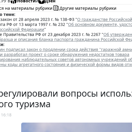
.РУ в
Новости
и
Дзен
ся на материалы рубрики
Другие материалы рубрики
о теме:
акон от 28 апреля 2023 г. № 138-ФЗ "
О гражданстве Российско
та РФ от 13 марта 1997 г. № 232 "
Об основном документе, удос
оссийской Федерации
"
 Правительства РФ от 23 декабря 2023 г. № 2267 "
Об утвержден
бразца и описания бланка паспорта гражданина Российской Ф
е:
ин подписал закон о продлении срока действия "гаражной амн
и разработал проект о сроке обнаружения недостатков товара
ирования наблюдательных советов автономных учреждений о
ены коды агрегатного состояния и физической формы видов отх
регулировали вопросы исполь
ого туризма
 16:18