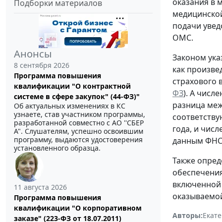
оказания в 
Подборки материалов
медицинско
подачи увед
ОМС.
Анонсы
Законом ука
8 сентября 2026
как произве
Программа повышения
страхового 
квалификации "О контрактной
ФЗ
). А числ
системе в сфере закупок" (44-ФЗ)"
разница меж
Об актуальных изменениях в КС
узнаете, став участником программы,
соответству
разработанной совместно с АО ''СБЕР
года, и чис
А". Слушателям, успешно освоившим
программу, выдаются удостоверения
данным ФНС
установленного образца.
Также опред
обеспечения
включенной 
11 августа 2026
оказываемо
Программа повышения
квалификации "О корпоративном
Авторы:
Екат
заказе" (223-ФЗ от 18.07.2011)