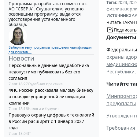
Теги:
2023
,
202
Программа разработана совместно с
АО ''СБЕР А". Слушателям, успешно
физлица
,
юрл
освоившим программу, выдаются
Источник:
ГАР
удостоверения установленного
Читать ГАРАНТ
образца.
Подписать
Документы 
Выберите тему программы повышения квалификации
Федеральный 
для юристов ...
охраны здор
Новости
медицинских
Персональные данные медработника
Республики,
недопустимо публиковать без его
согласия
Читайте та
7 авг 18:27
Судебная практика
ФНС России рассказала малому бизнесу
Минпромторг
о порядке упрощенной ликвидации
компании
предоплаты
7 авг 18:16
Налоги и бухучет
Правовую охрану цифровых технологий
Утвержден п
в России расширят с 1 января 2027
Требования 
года
7 авг 18:04
IT