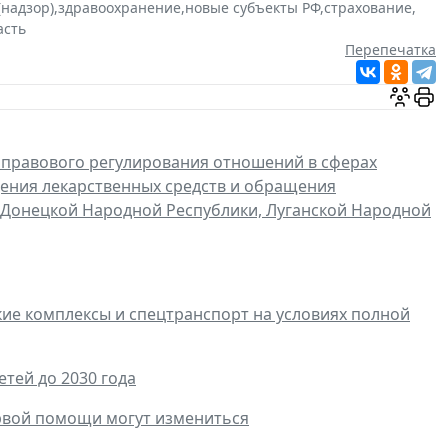
(надзор)
,
здравоохранение
,
новые субъекты РФ
,
страхование
,
асть
Перепечатка
 правового регулирования отношений в сферах
щения лекарственных средств и обращения
 Донецкой Народной Республики, Луганской Народной
е комплексы и спецтранспорт на условиях полной
тей до 2030 года
ервой помощи могут измениться