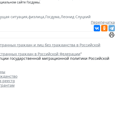
ициальном сайте Госдумы.
кущая ситуация
,
физлица
,
Госдума
,
Леонид Слуцкий
Перепечатка
транных граждан и лиц без гражданства в Российской
странных граждан в Российской Федерации
"
цепции государственной миграционной политики Российской
аны
ажданство
в реестр
игрантам