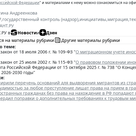
Российской Федерации
" и материалами к нему можно ознакомиться на оф
тина Андреенкова
7
,
государственный контроль (надзор)
,
инициативы
,
миграция
,
те
АНТ.РУ
.РУ в
Новости
и
Дзен
ся на материалы рубрики
Другие материалы рубрики
о теме:
акон от 18 июля 2006 г. № 109-ФЗ "
О миграционном учете инос
акон от 25 июля 2002 г. № 115-ФЗ "
О правовом положении ино
та Российской Федерации от 15 октября 2025 г. № 738 "О Кон
 2026-2030 годы"
е:
ширили перечень оснований для выдворения мигрантов из стр
судимостью за любое преступление лишат права на прием в гр
остранных гражданах без права на нахождение в РФ попадают 
вердил поправки о дополнительных требованиях к трудовым м