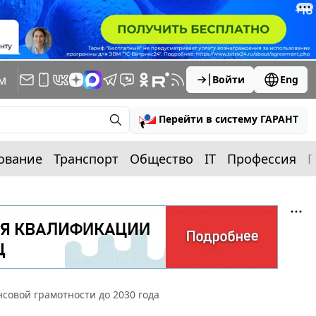
м
Войти
Eng
Перейти в систему ГАРАНТ
ование
Транспорт
Общество
IT
Профессия
П
овой грамотности до 2030 года