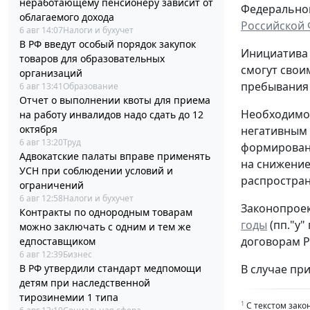
неработающему пенсионеру зависит от
Федерального
облагаемого дохода
Российской
6 авг 14:07
Налоги и бухучет
В РФ введут особый порядок закупок
Инициатива 
товаров для образовательных
смогут свои
организаций
пребывания 
6 авг 13:41
Образование
Отчет о выполнении квоты для приема
Необходимос
на работу инвалидов надо сдать до 12
октября
негативным 
6 авг 13:20
Труд
формировани
Адвокатские палаты вправе применять
на снижение
УСН при соблюдении условий и
распростран
ограничений
6 авг 12:58
Налоги и бухучет
Законопроек
Контракты по однородным товарам
годы
(пп."у"
можно заключать с одним и тем же
договорам Р
едпоставщиком
6 авг 12:39
Бизнес
В РФ утвердили стандарт медпомощи
В случае при
детям при наследственной
тирозинемии 1 типа
1
С текстом зако