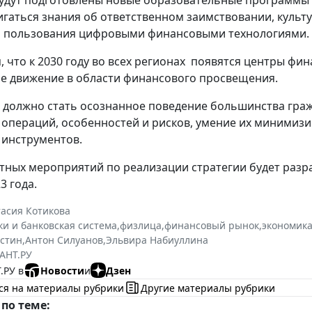
удут подготовлены новые образовательные программы
игаться знания об ответственном заимствовании, культ
о пользования цифровыми финансовыми технологиями.
, что к 2030 году во всех регионах появятся центры фи
е движение в области финансового просвещения.
 должно стать осознанное поведение большинства гра
операций, особенностей и рисков, умение их минимизи
инструментов.
тных мероприятий по реализации стратегии будет раз
3 года.
асия Котикова
ки и банковская система
,
физлица
,
финансовый рынок
,
экономик
стин
,
Антон Силуанов
,
Эльвира Набиуллина
АНТ.РУ
.РУ в
Новости
и
Дзен
ся на материалы рубрики
Другие материалы рубрики
по теме: