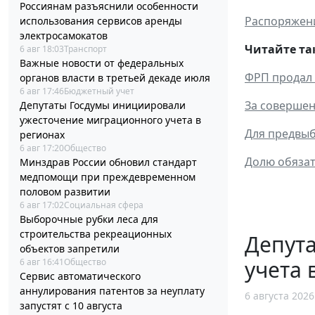
Россиянам разъяснили особенности
Распоряжени
использования сервисов аренды
электросамокатов
Читайте та
6 авг 18:03
Транспорт
Важные новости от федеральных
ФРП продал 
органов власти в третьей декаде июля
6 авг 17:46
Бюджетный учет
За совершен
Депутаты Госдумы инициировали
ужесточение миграционного учета в
Для предвыб
регионах
6 авг 17:20
Общество
Долю обязат
Минздрав России обновил стандарт
медпомощи при преждевременном
половом развитии
6 авг 17:02
Социальная сфера
Выборочные рубки леса для
строительства рекреационных
Депут
объектов запретили
учета 
6 авг 16:41
Общество
Сервис автоматического
аннулирования патентов за неуплату
6 августа 2026
запустят с 10 августа