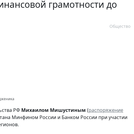
инансовой грамотности до
Общество
одженика
ьства РФ
Михаилом Мишустиным
(
распоряжение
ботана Минфином России и Банком России при участии
егионов.