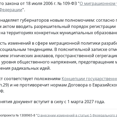
 закона от 18 июля 2006 г. № 109-ФЗ "
О миграционном у
 Федерации
".
наделяет губернаторов новым полномочием: согласно 
м актом вводить разрешительный порядок регистрации и
на территориях конкретных муниципальных образован
ть изменений в сфере миграционной политики разраб
социальным тенденциям. В пояснительной записке отме
ем этнических анклавов, пространственной сегрегацией
 уровня общественного напряжения, предотвращение 
ения радикальных идей.
т соответствует положениям
Концепции государственн
 п.29) и не противоречит нормам Договора о Евразий
Ф.
нятия документ вступит в силу с 1 марта 2027 года.
нопроекта № 1308965-8 "
О внесении изменений в статью 5 Федерального 