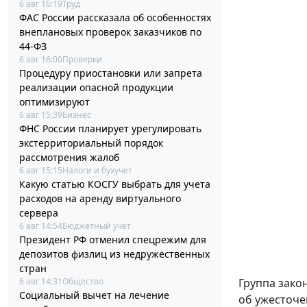
6 авг 16:19
Труд
ФАС России рассказала об особенностях
внеплановых проверок заказчиков по
44-ФЗ
6 авг 16:00
Проверки
Процедуру приостановки или запрета
реализации опасной продукции
оптимизируют
6 авг 15:39
Бизнес
ФНС России планирует урегулировать
экстерриториальный порядок
рассмотрения жалоб
6 авг 15:15
Налоги и бухучет
Какую статью КОСГУ выбрать для учета
расходов на аренду виртуального
сервера
6 авг 14:54
Бюджетный учет
Президент РФ отменил спецрежим для
депозитов физлиц из недружественных
стран
6 авг 14:31
Общество
Группа зако
Социальный вычет на лечение
об ужесточе