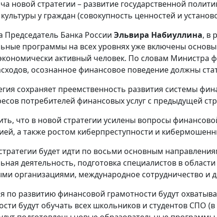
ача новой стратегии – развитие государственной поли
культуры у граждан (совокупность ценностей и установ
а Председатель Банка России
Эльвира Набиуллина
, в
ьные программы на всех уровнях уже включены основы 
 экономически активный человек. По словам Министра 
асходов, осознанное финансовое поведение должны стат
егия сохраняет преемственность развития системы фи
ресов потребителей финансовых услуг с предыдущей стра
ить, что в новой стратегии усилены вопросы финансово
ей, а также ростом киберпреступности и кибермошенн
стратегии будет идти по восьми основным направлени
ьная деятельность, подготовка специалистов в област
ми организациями, международное сотрудничество и д
 по развитию финансовой грамотности будут охватыват
сти будут обучать всех школьников и студентов СПО (в