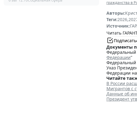
6 авг 12:10
Социальная сфера
гражданства в 
Авторы:
Крис
Теги:
2026
,
202
Источник:
ГАР
Читать ГАРАНТ
Подписать
Документы п
Федеральный з
Федерации
"
Федеральный з
Указ Президен
Федерации на
Читайте такж
В России рас
Мигрантов с 
Данные об ин
Президент ут