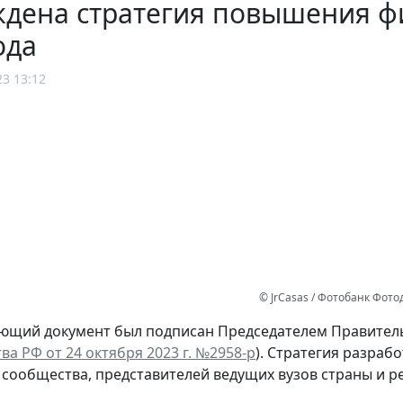
ждена стратегия повышения ф
ода
23 13:12
© JrCasas / Фотобанк Фот
ующий документ был подписан Председателем Правител
ва РФ от 24 октября 2023 г. №2958-р
). Стратегия разра
 сообщества, представителей ведущих вузов страны и р