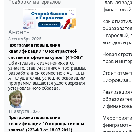
Подборки материалов
Главная зад
финансовой 
Как отметил
образовател
Анонсы
– взрослый,
8 сентября 2026
доходов и р
Программа повышения
квалификации "О контрактной
Новая страт
системе в сфере закупок" (44-ФЗ)"
прав и инте
Об актуальных изменениях в КС
узнаете, став участником программы,
Стоит отмет
разработанной совместно с АО ''СБЕР
А". Слушателям, успешно освоившим
цифровизаци
программу, выдаются удостоверения
установленного образца.
Реализация 
образовател
и финансовы
11 августа 2026
Программа повышения
Мероприятия
квалификации "О корпоративном
финграмотно
заказе" (223-ФЗ от 18.07.2011)