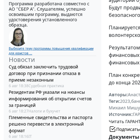
аудитории б
Программа разработана совместно с
Будут продв
АО ''СБЕР А". Слушателям, успешно
освоившим программу, выдаются
безопасног
удостоверения установленного
образца.
Планируется
волонтерско
Результатом
Выберите тему программы повышения квалификации
для юристов ...
финансовых 
Новости
финансовых 
Суд обязал заключить трудовой
договор при признании отказа в
План конкре
приеме незаконным
до конца 202
6 авг 18:38
Судебная практика
Резидентам РФ указали на нюансы
Авторы:
Анаст
информирования об открытии счетов
Теги:
2023
,
бан
за границей
Михаил Мишу
6 авг 18:27
Налоги и бухучет
Источник:
ГАР
Племенные свидетельства и паспорта
Читать ГАРАНТ
решено перевести в электронный
Подписать
формат
Документы 
6 авг 18:16
IT