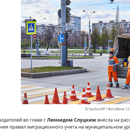
© haritonoff / Фотобанк 1
нодателей во главе с
Леонидом Слуцким
внесла на рас
нии правил миграционного учета на муниципальном ур