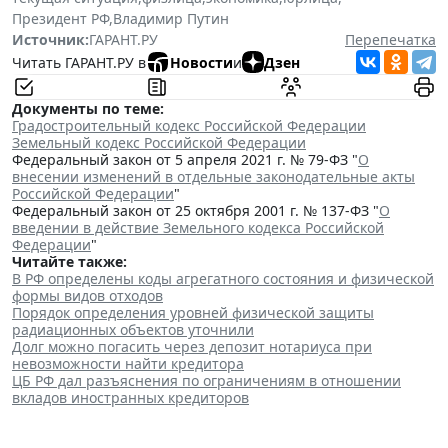
Президент РФ
,
Владимир Путин
Источник:
ГАРАНТ.РУ
Перепечатка
Читать ГАРАНТ.РУ в
Новости
и
Дзен
Документы по теме:
Градостроительный кодекс Российской Федерации
Земельный кодекс Российской Федерации
Федеральный закон от 5 апреля 2021 г. № 79-ФЗ "
О
внесении изменений в отдельные законодательные акты
Российской Федерации
"
Федеральный закон от 25 октября 2001 г. № 137-ФЗ "
О
введении в действие Земельного кодекса Российской
Федерации
"
Читайте также:
В РФ определены коды агрегатного состояния и физической
формы видов отходов
Порядок определения уровней физической защиты
радиационных объектов уточнили
Долг можно погасить через депозит нотариуса при
невозможности найти кредитора
ЦБ РФ дал разъяснения по ограничениям в отношении
вкладов иностранных кредиторов