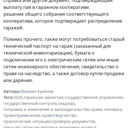
справка или другой документ, подтверждающий
выплату пая в гаражном кооперативе;
решение общего собрания соответствующего
кооператива, которое подтверждает распределение
гаражей.
Помимо прочего, также могут потребоваться старый
технический паспорт на гараж (заказанный для
технической инвентаризации), бумаги о
подключении его к электрическим сетям или иным
сетям инженерного обеспечения, свидетельство о
праве на наследство, а также договор купли-продажи
или дарения.
Авторы:
Михаил Куканов
Теги:
2026
,
гаражная амнистия
,
государственное управление
,
государственный контроль (надзор)
,
поправки и изменения в законодательстве
,
права человека
,
правоприменение
,
правотворчество
,
практические ситуации
,
проверка документов
,
текущая ситуация
,
физлица
,
экономика
,
юрлица
,