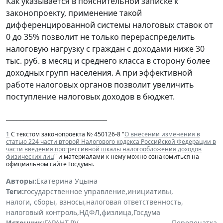
Как указывается в пояснительной записке к
законопроекту, применение такой
дифференцированной системы налоговых ставок от
0 до 35% позволит не только перераспределить
налоговую нагрузку с граждан с доходами ниже 30
тыс. руб. в месяц и среднего класса в сторону более
доходных групп населения. А при эффективной
работе налоговых органов позволит увеличить
поступление налоговых доходов в бюджет.
_____________________________
1
С текстом законопроекта № 450126-8 "
О внесении изменения в
статью 224 части второй Налогового кодекса Российской Федерации в
части введения прогрессивной шкалы налогообложения доходов
физических лиц
" и материалами к нему можно ознакомиться на
официальном сайте Госдумы.
Авторы:
Екатерина Уцына
Теги:
государственное управление
,
инициативы
,
налоги, сборы, взносы
,
налоговая ответственность
,
налоговый контроль
,
НДФЛ
,
физлица
,
Госдума
Источник:
ГАРАНТ.РУ
Перепечатка