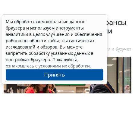
Резидентам РФ указали на нюансы
Мы обрабатываем локальные данные
браузера и используем инструменты
информирования об открытии
аналитики в целях улучшения и обеспечения
счетов за границей
работоспособности сайта, статистических
исследований и обзоров. Вы можете
6 августа 2026 18:27
Налоги и бухучет
запретить обработку указанных данных в
настройках браузера. Пожалуйста,
ознакомьтесь с условиями их обработки
.
Принять
© / Фотобанк 123RF.com