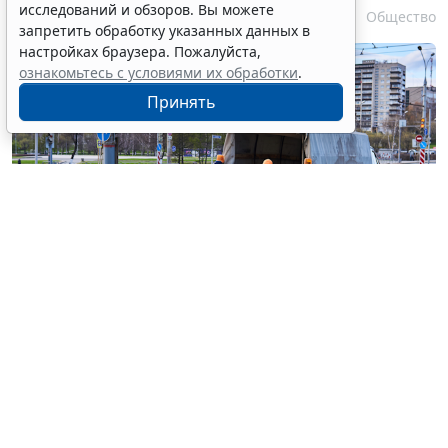
исследований и обзоров. Вы можете
6 августа 2026 17:20
Общество
запретить обработку указанных данных в
настройках браузера. Пожалуйста,
ознакомьтесь с условиями их обработки
.
Принять
© haritonoff / Фотобанк 123RF.com
Группа законодателей во главе с
Леонидом
Слуцким
внесла на рассмотрение нижней палаты
парламента законопроект об ужесточении правил
миграционного учета на муниципальном уровне.
1
Документ
предусматривает поправки в
ст. 5