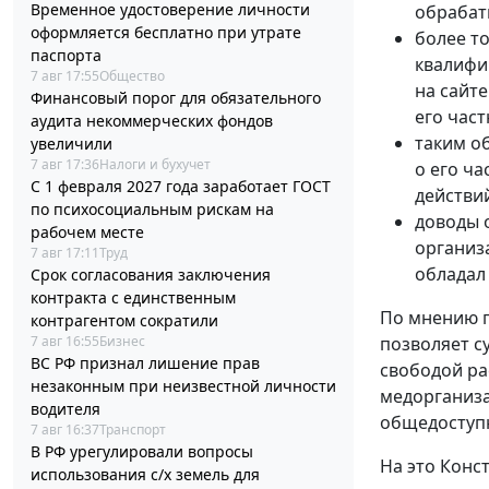
Временное удостоверение личности
обрабат
оформляется бесплатно при утрате
более т
паспорта
квалифи
7 авг 17:55
Общество
на сайт
Финансовый порог для обязательного
его час
аудита некоммерческих фондов
таким о
увеличили
7 авг 17:36
Налоги и бухучет
о его ча
С 1 февраля 2027 года заработает ГОСТ
действи
по психосоциальным рискам на
доводы 
рабочем месте
организ
7 авг 17:11
Труд
обладал
Срок согласования заключения
контракта с единственным
По мнению п
контрагентом сократили
7 авг 16:55
Бизнес
позволяет с
ВС РФ признал лишение прав
свободой ра
незаконным при неизвестной личности
медорганиза
водителя
общедосту
7 авг 16:37
Транспорт
В РФ урегулировали вопросы
На это Конс
использования с/х земель для