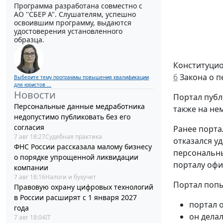
Программа разработана совместно с
АО ''СБЕР А". Слушателям, успешно
освоившим программу, выдаются
удостоверения установленного
образца.
Конституцио
6
Закона о п
Выберите тему программы повышения квалификации
для юристов ...
Новости
Портал публ
Персональные данные медработника
также на нем
недопустимо публиковать без его
согласия
Ранее порта
7 авг 18:27
Судебная практика
отказался у
ФНС России рассказала малому бизнесу
персональны
о порядке упрощенной ликвидации
порталу офи
компании
7 авг 18:16
Налоги и бухучет
Портал попы
Правовую охрану цифровых технологий
в России расширят с 1 января 2027
портал 
года
он дела
7 авг 18:04
IT