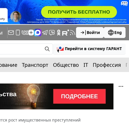
м
Войти
Eng
Перейти в систему ГАРАНТ
ование
Транспорт
Общество
IT
Профессия
П
уется рост имущественных преступлений