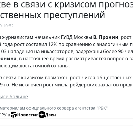
ве в связи с кризисом прогно
ственных преступлений
9 10:52
л журналистам начальник ГУВД Москвы
В. Пронин
, рост
8 года рост составил 12% по сравнению с аналогичным 
03 нападения на инкассаторов, задержаны более 90 чело
ронина
, в настоящее время рассматривается вопрос о 
меющим достаточной охраны.
 в связи с кризисом возможен рост числа общественных
09-го. Не исключен рост числа рейдерских захватов пред
зисе больше
 материалам официального сервера агентства "РБК"
.РУ в
Новости
и
Дзен