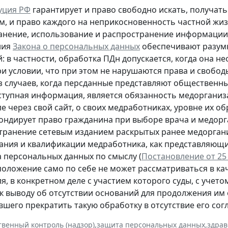
уция РФ
гарантирует и право свободно искать, получа
м, и право каждого на неприкосновенность частной жиз
ранение, использование и распространение информации о
ния
Закона о персональных данных
обеспечивают разумн
й: в частности, обработка ПДн допускается, когда она
ри условии, что при этом не нарушаются права и свобо
з случаев, когда персданные представляют общественны
тупная информация, является обязанность медорганиз
е через свой сайт, о своих медработниках, уровне их 
ондирует право гражданина при выборе врача и медор
транение сетевым изданием раскрытых ранее медоргани
ания и квалификации медработника, как представляющи
а персональных данных по смыслу (
Постановление от 25 
положение само по себе не может рассматриваться в к
я, в конкретном деле с участием которого суды, с учето
к выводу об отсутствии оснований для продолжения им
шего прекратить такую обработку в отсутствие его согл
твенный контроль (надзор)
,
защита персональных данных
,
здрав