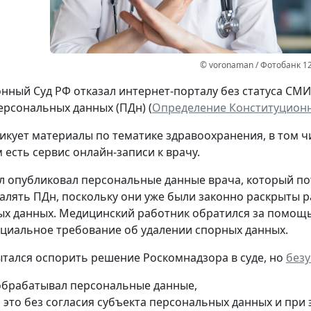
© voronaman / Фотобанк 1
нный Суд РФ отказал интернет-порталу без статуса СМ
ерсональных данных (ПДн) (
Определение Конституционно
икует материалы по тематике здравоохранения, в том ч
 есть сервис онлайн-записи к врачу.
л опубликовал персональные данные врача, который потр
далять ПДн, поскольку они уже были законно раскрыты р
х данных. Медицинский работник обратился за помощь
циальное требование об удалении спорных данных.
тался оспорить решение Роскомнадзора в суде, но
без
обрабатывал персональные данные,
л это без согласия субъекта персональных данных и при