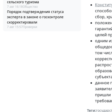
сельского туризма
Констит
7 авг 16:18
Общество
способо
Порядок подтверждения статуса
сбор, х
эксперта в законе о госконтроле
скорректировали
положе
7 авг 15:57
Проверки
гаранти
целей п
одним и
общедос
том числ
корресп
распрос
образов
субъект
данное 
заявител
пришли 
требовав
Теги:
государс