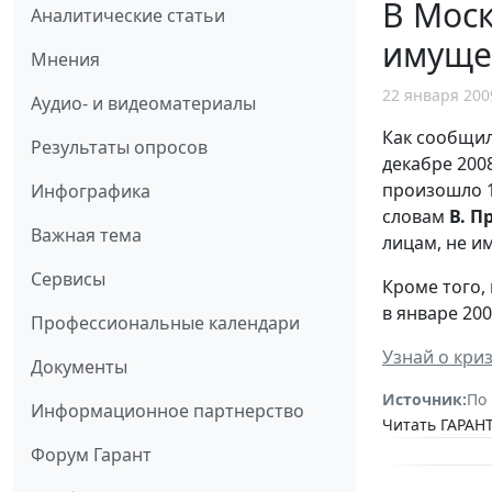
В Моск
Аналитические статьи
имуще
Мнения
22 января 200
Аудио- и видеоматериалы
Как сообщи
Результаты опросов
декабре 200
произошло 1
Инфографика
словам
В. П
Важная тема
лицам, не и
Сервисы
Кроме того,
в январе 20
Профессиональные календари
Узнай о кри
Документы
Источник:
По
Информационное партнерство
Читать ГАРАНТ
Форум Гарант