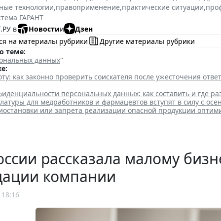
ные технологии
,
правоприменение
,
практические ситуации
,
про
стема ГАРАНТ
.РУ в
Новости
и
Дзен
ся на материалы рубрики
Другие материалы рубрики
о теме:
ональных данных
"
е:
ту: как законно проверить соискателя после ужесточения отв
иденциальности персональных данных: как составить и где ра
атуры для медработников и фармацевтов вступят в силу с осе
иостановки или запрета реализации опасной продукции оптим
ссии рассказала малому бизн
дации компании
 18:16