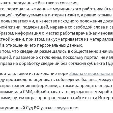
ывать персданные без такого согласия,
ого, персональные данные медицинского работника (в ча
кация), публикуемые на интернет-сайте, а равно отзыв
е пользователями, в качестве исходного положения дол
тной жизни, подлежащей, наравне со свободой слова и 
бразом, информация о местах работы врача (наименован
стной жизни, при этом, как усматривается из материало
й в отношении его персональных данных.
о том, что сведения размещались в общественно значи
ацией, правомерно отклонены, поскольку портал, не яв
 права на обработку сведений без согласия субъекта ПД
ортала, такое истолкование норм
Закона о персональн
уду произвольно оценивать соблюдение баланса между
спространения информации, а также запрещать опера
циями или СМИ, обрабатывать те персданные медрабо
пными
, путем их распространения на сайте в сети Интер
титуционный Суд РФ указал следующее: