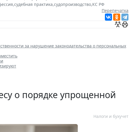
фессия
,
судебная практика
,
судопроизводство
,
КС РФ
Перепечатка
етственности за нарушение законодательства о персональных
зместить
ни
изируют
есу о порядке упрощенной
Налоги и бухучет