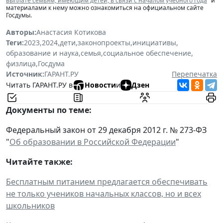
выплате семьям, имеющим детей, в связи с началом учебного года
" и
материалами к нему можно ознакомиться на официальном сайте
Госдумы.
Авторы:
Анастасия Котикова
Теги:
2023
,
2024
,
дети
,
законопроекты
,
инициативы
,
образование и наука
,
семья
,
социальное обеспечение
,
физлица
,
Госдума
Источник:
ГАРАНТ.РУ
Перепечатка
Читать ГАРАНТ.РУ в
Новости
и
Дзен
Документы по теме:
Федеральный закон от 29 декабря 2012 г. № 273-ФЗ
"
Об образовании в Российской Федерации
"
Читайте также:
Бесплатным питанием предлагается обеспечивать
не только учеников начальных классов, но и всех
школьников