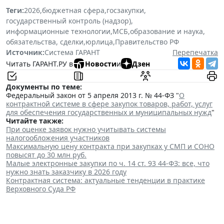
Теги:
2026
,
бюджетная сфера
,
госзакупки
,
государственный контроль (надзор)
,
информационные технологии
,
МСБ
,
образование и наука
,
обязательства, сделки
,
юрлица
,
Правительство РФ
Источник:
Система ГАРАНТ
Перепечатка
Читать ГАРАНТ.РУ в
Новости
и
Дзен
Документы по теме:
Федеральный закон от 5 апреля 2013 г. № 44-ФЗ "
О
контрактной системе в сфере закупок товаров, работ, услуг
для обеспечения государственных и муниципальных нужд
"
Читайте также:
При оценке заявок нужно учитывать системы
налогообложения участников
Максимальную цену контракта при закупках у СМП и СОНО
повысят до 30 млн руб.
Малые электронные закупки по ч. 14 ст. 93 44-ФЗ: все, что
нужно знать заказчику в 2026 году
Контрактная система: актуальные тенденции в практике
Верховного Суда РФ