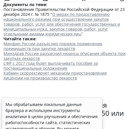
Документы по теме:
Постановление Правительства Российской Федерации от 23
декабря 2024 г. № 1875 "
О мерах по предоставлению
национального режима при осуществлении закупок
товаров, работ, услуг для обеспечения государственных и
муниципальных нужд, закупок товаров, работ, услуг
отдельными видами юридических лиц
"
Читайте также:
Минфин России разъяснил порядок применения
преимуществ при закупке лекарств
Минздрав России разъяснил нюансы описания объекта при
закупках лекарств
СФР с 2027 года будет выплачивать пособия за
поствакцинальные осложнения
Кабмин скорректирует механизм приостановления
лицензии на производство лекарств
Какой счет нужно выбрать для
Мы обрабатываем локальные данные
браузера и используем инструменты
начисления отпускных – 401 50 или
аналитики в целях улучшения и обеспечения
401 60
работоспособности сайта, статистических
исследований и обзоров. Вы можете