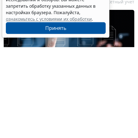
10 августа 2026 14:15
Бюджетный учет
запретить обработку указанных данных в
настройках браузера. Пожалуйста,
ознакомьтесь с условиями их обработки
.
Принять
© champlifezy / Фотобанк 123RF.com
В разгар сезона отпусков бухгалтеры учреждений
сталкиваются с необходимостью правильно
классифицировать расходы на оплату ежегодных
отпусков. Если речь идет не о начислении отпускных
с применением счетов
401 20
или
109 00
, то
периодически возникает вопрос: какой счет