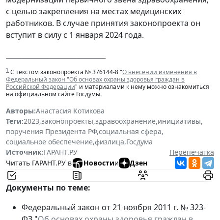
с целью закрепления на местах медицинских
работников. В случае принятия законопроекта он
вступит в силу с 1 января 2024 года.
_____________________________
1
С текстом законопроекта № 376144-8 "
О внесении изменения в
Федеральный закон "Об основах охраны здоровья граждан в
Российской Федерации
" и материалами к нему можно ознакомиться
на официальном сайте Госдумы.
Авторы:
Анастасия Котикова
Теги:
2023
,
законопроекты
,
здравоохранение
,
инициативы
,
поручения Президента РФ
,
социальная сфера
,
социальное обеспечение
,
физлица
,
Госдума
Источник:
ГАРАНТ.РУ
Перепечатка
Читать ГАРАНТ.РУ в
Новости
и
Дзен
Документы по теме:
Федеральный закон от 21 ноября 2011 г. № 323-
ФЗ "
Об основах охраны здоровья граждан в