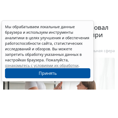
Минздрав России актуализировал
Мы обрабатываем локальные данные
браузера и используем инструменты
стандарт медпомощи детям при
аналитики в целях улучшения и обеспечения
болезни Гоше
работоспособности сайта, статистических
исследований и обзоров. Вы можете
7 августа 2026 15:34
Социальная сфера
запретить обработку указанных данных в
настройках браузера. Пожалуйста,
ознакомьтесь с условиями их обработки
.
Принять