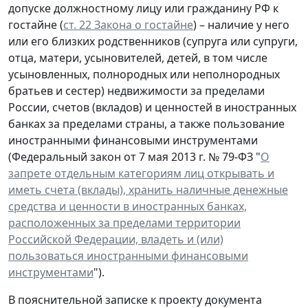
допуске должностному лицу или гражданину РФ к
гостайне (
ст. 22 Закона о гостайне
) – наличие у него
или его близких родственников (супруга или супруги,
отца, матери, усыновителей, детей, в том числе
усыновленных, полнородных или неполнородных
братьев и сестер) недвижимости за пределами
России, счетов (вкладов) и ценностей в иностранных
банках за пределами страны, а также пользование
иностранными финансовыми инструментами
(Федеральный закон от 7 мая 2013 г. № 79-ФЗ "
О
запрете отдельным категориям лиц открывать и
иметь счета (вклады), хранить наличные денежные
средства и ценности в иностранных банках,
расположенных за пределами территории
Российской Федерации, владеть и (или)
пользоваться иностранными финансовыми
инструментами
").
В пояснительной записке к проекту документа