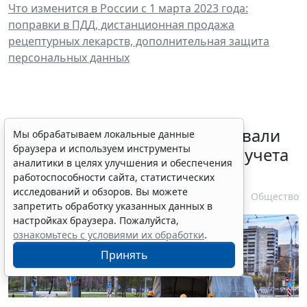
Что изменится в России с 1 марта 2023 года:
поправки в ПДД, дистанционная продажа
рецептурных лекарств, дополнительная защита
персональных данных
Депутаты Госдумы инициировали
Мы обрабатываем локальные данные
браузера и используем инструменты
ужесточение миграционного учета
аналитики в целях улучшения и обеспечения
в регионах
работоспособности сайта, статистических
исследований и обзоров. Вы можете
6 августа 2026 17:20
Общество
запретить обработку указанных данных в
настройках браузера. Пожалуйста,
ознакомьтесь с условиями их обработки
.
Принять