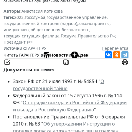
ознакомиться на официальном сайте Госдумы.
Авторы:
Анастасия Котикова
Теги:
2023
,
госслужба
,
государственное управление
,
государственный контроль (надзор)
,
законопроекты
,
инициативы
,
общественная безопасность
,
текущая ситуация
,
физлица
,
Госдума
,
Правительство РФ
,
Президент РФ
Источник:
ГАРАНТ.РУ
Перепечатка
Читать ГАРАНТ.РУ в
Новости
и
Дзен
Документы по теме:
Закон РФ от 21 июля 1993 г. № 5485-I "
О
государственной тайне
"
Федеральный закон от 15 августа 1996 г. № 114-
ФЗ "
О порядке выезда из Российской Федерации
и въезда в Российскую Федерацию
"
Постановление Правительства РФ от 6 февраля
2010 г. № 63 "
Об утверждении Инструкции о
порядке допуска должностных лиц и граждан