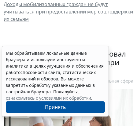
Доходы мобилизованных граждан не будут
учитываться при предоставлении мер соцподдержки
их семьям
Минздрав России актуализировал
Мы обрабатываем локальные данные
браузера и используем инструменты
стандарт медпомощи детям при
аналитики в целях улучшения и обеспечения
болезни Гоше
работоспособности сайта, статистических
исследований и обзоров. Вы можете
7 августа 2026 15:34
Социальная сфера
запретить обработку указанных данных в
настройках браузера. Пожалуйста,
ознакомьтесь с условиями их обработки
.
Принять