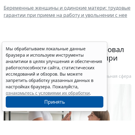
Беременные женщины и одинокие матери: трудовые
гарантии при приеме на работу и увольнении с нее
Минздрав России актуализировал
Мы обрабатываем локальные данные
браузера и используем инструменты
стандарт медпомощи детям при
аналитики в целях улучшения и обеспечения
болезни Гоше
работоспособности сайта, статистических
исследований и обзоров. Вы можете
7 августа 2026 15:34
Социальная сфера
запретить обработку указанных данных в
настройках браузера. Пожалуйста,
ознакомьтесь с условиями их обработки
.
Принять