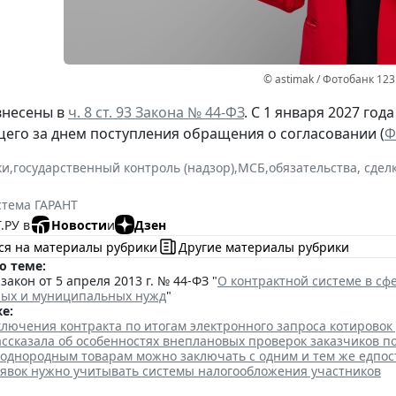
© astimak / Фотобанк 12
внесены в
ч. 8 ст. 93 Закона № 44-ФЗ
. С 1 января 2027 год
щего за днем поступления обращения о согласовании (
Ф
ки
,
государственный контроль (надзор)
,
МСБ
,
обязательства, сдел
стема ГАРАНТ
.РУ в
Новости
и
Дзен
ся на материалы рубрики
Другие материалы рубрики
о теме:
акон от 5 апреля 2013 г. № 44-ФЗ "
О контрактной системе в сфе
ных и муниципальных нужд
"
е:
лючения контракта по итогам электронного запроса котировок
ссказала об особенностях внеплановых проверок заказчиков п
 однородным товарам можно заключать с одним и тем же едпо
аявок нужно учитывать системы налогообложения участников