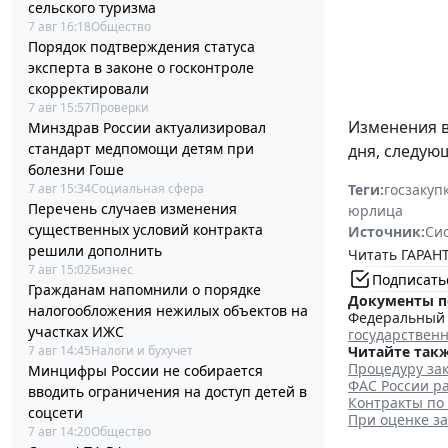
сельского туризма
7 авг 16:18
Общество
Порядок подтверждения статуса
эксперта в законе о госконтроле
скорректировали
7 авг 15:57
Проверки
Изменения 
Минздрав России актуализировал
стандарт медпомощи детям при
дня, следую
болезни Гоше
7 авг 15:34
Социальная сфера
Теги:
госзакуп
Перечень случаев изменения
юрлица
существенных условий контракта
Источник:
Си
решили дополнить
Читать ГАРАНТ
7 авг 15:02
Бизнес
Подписать
Гражданам напомнили о порядке
Документы п
налогообложения нежилых объектов на
Федеральный з
участках ИЖС
государствен
7 авг 14:45
Налоги и бухучет
Читайте такж
Процедуру зак
Минцифры России не собирается
ФАС России ра
вводить ограничения на доступ детей в
Контракты по
соцсети
При оценке з
7 авг 14:20
Общество