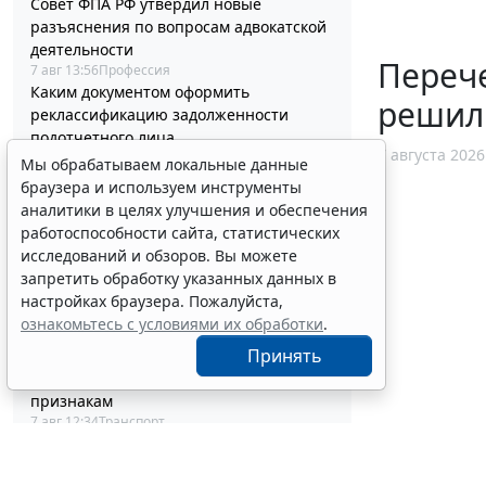
Совет ФПА РФ утвердил новые
разъяснения по вопросам адвокатской
деятельности
Перече
7 авг 13:56
Профессия
Каким документом оформить
решил
реклассификацию задолженности
подотчетного лица
7 августа 2026
7 авг 13:37
Бюджетный учет
Мы обрабатываем локальные данные
Определены особенности включения
браузера и используем инструменты
частных медорганизаций в реестр
аналитики в целях улучшения и обеспечения
системы ОМС
работоспособности сайта, статистических
7 авг 13:19
Социальная сфера
исследований и обзоров. Вы можете
Спецрежим НПД вправе применять
запретить обработку указанных данных в
несовершеннолетние в возрасте от 14
настройках браузера. Пожалуйста,
до 18 лет
ознакомьтесь с условиями их обработки
.
7 авг 12:58
Налоги и бухучет
Принять
При госрегистрации судна определят
соответствие идентифицирующим
признакам
7 авг 12:34
Транспорт
В Госдуме предложили заменить ЕГЭ
аттестацией в форме государственного