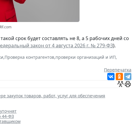
3RF.com
а такой срок будет составлять не 8, а 5 рабочих дней со
едеральный закон от 4 августа 2026 г. № 279-ФЗ
).
ки
,
Проверка контрагентов
,
проверки организаций и ИП
,
Перепечатка
ре закупок товаров, работ, услуг для обеспечения
 уточнят
о 44-ФЗ
ставщиком