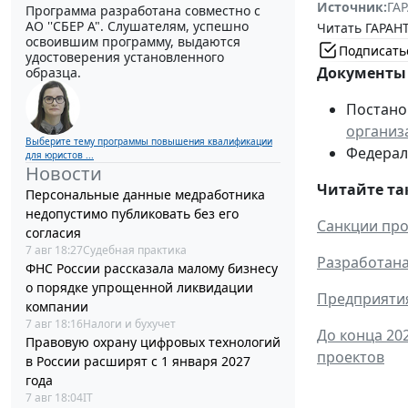
Источник:
ГАР
Программа разработана совместно с
АО ''СБЕР А". Слушателям, успешно
Читать ГАРАНТ
освоившим программу, выдаются
Подписать
удостоверения установленного
Документы 
образца.
Постанов
организ
Выберите тему программы повышения квалификации
Федераль
для юристов ...
Новости
Читайте та
Персональные данные медработника
недопустимо публиковать без его
Санкции про
согласия
7 авг 18:27
Судебная практика
Разработан
ФНС России рассказала малому бизнесу
о порядке упрощенной ликвидации
Предприятия
компании
7 авг 18:16
Налоги и бухучет
До конца 20
Правовую охрану цифровых технологий
проектов
в России расширят с 1 января 2027
года
7 авг 18:04
IT