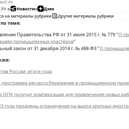
АНТ.РУ
.РУ в
Новости
и
Дзен
ся на материалы рубрики
Другие материалы рубрики
по теме:
ление Правительства РФ от 31 июля 2015 г. № 779 "
О пр
ациях промышленных кластеров
"
ный закон от 31 декабря 2014 г. № 488-ФЗ "
О промышлен
кже:
тив России: итоги года
а программа ресурсосбережения в промышленном прои
 ОПК получат компенсации для привлечения новых ра
23 года продлены ограничения на выход крупных иност