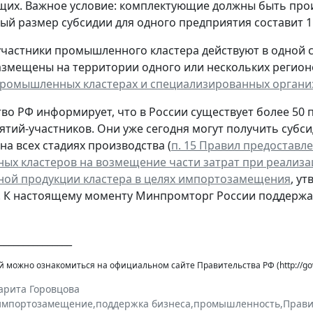
их. Важное условие: комплектующие должны быть прои
й размер субсидии для одного предприятия составит 1
частники промышленного кластера действуют в одной 
размещены на территории одного или нескольких регион
ромышленных кластерах и специализированных орган
во РФ информирует, что в России существует более 50
ятий-участников. Они уже сегодня могут получить субси
на всех стадиях производства (
п. 15 Правил предоставл
х кластеров на возмещение части затрат при реализа
ой продукции кластера в целях импортозамещения
, у
1). К настоящему моменту Минпромторг России поддержа
_______________
можно ознакомиться на официальном сайте Правительства РФ (http://gov
арита Горовцова
импортозамещение
,
поддержка бизнеса
,
промышленность
,
Прави