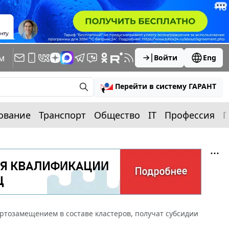
м
Войти
Eng
Перейти в систему ГАРАНТ
ование
Транспорт
Общество
IT
Профессия
П
тозамещением в составе кластеров, получат субсидии