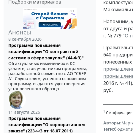
Подборки материалов
комплектующ
Максимальны
Напомним, у
от друга и 
Анонсы
г. № 779 "
О п
8 сентября 2026
Программа повышения
Правительст
квалификации "О контрактной
640 предпри
системе в сфере закупок" (44-ФЗ)"
понесенных 
Об актуальных изменениях в КС
узнаете, став участником программы,
промышленны
разработанной совместно с АО ''СБЕР
промышленн
А". Слушателям, успешно освоившим
2016 г. № 4
программу, выдаются удостоверения
установленного образца.
руб.
______________
11 августа 2026
1
С информацией 
Программа повышения
Авторы:
Марг
квалификации "О корпоративном
Теги:
бюджет
,
заказе" (223-ФЗ от 18.07.2011)