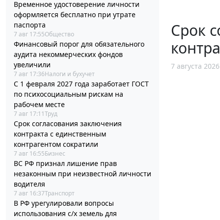
Временное удостоверение личности
оформляется бесплатно при утрате
паспорта
Срок с
7 авг 17:55
Общество
контра
Финансовый порог для обязательного
аудита некоммерческих фондов
увеличили
7 августа 2026
7 авг 17:36
Налоги и бухучет
С 1 февраля 2027 года заработает ГОСТ
по психосоциальным рискам на
рабочем месте
7 авг 17:11
Труд
Срок согласования заключения
контракта с единственным
контрагентом сократили
7 авг 16:55
Бизнес
ВС РФ признал лишение прав
незаконным при неизвестной личности
водителя
7 авг 16:37
Транспорт
В РФ урегулировали вопросы
использования с/х земель для