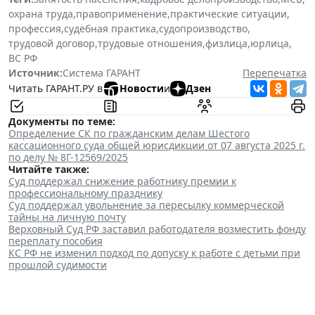
охрана труда
,
правоприменение
,
практические ситуации
,
профессия
,
судебная практика
,
судопроизводство
,
трудовой договор
,
трудовые отношения
,
физлица
,
юрлица
,
ВС РФ
Источник:
Система ГАРАНТ
Перепечатка
Читать ГАРАНТ.РУ в
Новости
и
Дзен
Документы по теме:
Определение СК по гражданским делам Шестого
кассационного суда общей юрисдикции от 07 августа 2025 г.
по делу № 8Г-12569/2025
Читайте также:
Суд поддержал снижение работнику премии к
профессиональному празднику
Суд поддержал увольнение за пересылку коммерческой
тайны на личную почту
Верховный Суд РФ заставил работодателя возместить фонду
переплату пособия
КС РФ не изменил подход по допуску к работе с детьми при
прошлой судимости