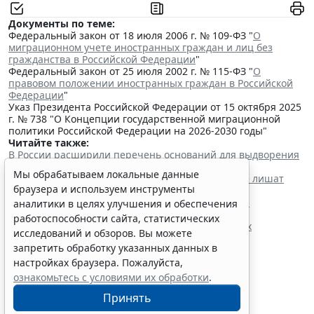
Документы по теме:
Федеральный закон от 18 июля 2006 г. № 109-ФЗ "
О
миграционном учете иностранных граждан и лиц без
гражданства в Российской Федерации
"
Федеральный закон от 25 июля 2002 г. № 115-ФЗ "
О
правовом положении иностранных граждан в Российской
Федерации
"
Указ Президента Российской Федерации от 15 октября 2025
г. № 738 "О Концепции государственной миграционной
политики Российской Федерации на 2026-2030 годы"
Читайте также:
В России расширили перечень оснований для выдворения
мигрантов из страны
Мы обрабатываем локальные данные
Мигрантов с судимостью за любое преступление лишат
браузера и используем инструменты
права на прием в гражданство
Данные об иностранных гражданах без права на
аналитики в целях улучшения и обеспечения
нахождение в РФ попадают в реестр
работоспособности сайта, статистических
Президент утвердил поправки о дополнительных
исследований и обзоров. Вы можете
требованиях к трудовым мигрантам
запретить обработку указанных данных в
настройках браузера. Пожалуйста,
ознакомьтесь с условиями их обработки
.
Принять