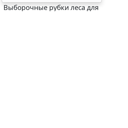
Выборочные рубки леса для
строительства рекреационных
объектов запретили
6 августа 2026 16:41
Общество
© experiencesnw / Фотобанк 123RF.com
При строительстве, реконструкции, капремонте