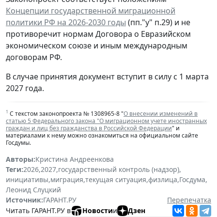
Концепции государственной миграционной
политики РФ на 2026-2030 годы
(пп."у" п.29) и не
противоречит нормам Договора о Евразийском
экономическом союзе и иным международным
договорам РФ.
В случае принятия документ вступит в силу с 1 марта
2027 года.
1
С текстом законопроекта № 1308965-8 "
О внесении изменений в
статью 5 Федерального закона "О миграционном учете иностранных
граждан и лиц без гражданства в Российской Федерации
" и
материалами к нему можно ознакомиться на официальном сайте
Госдумы.
Авторы:
Кристина Андреенкова
Теги:
2026
,
2027
,
государственный контроль (надзор)
,
инициативы
,
миграция
,
текущая ситуация
,
физлица
,
Госдума
,
Леонид Слуцкий
Источник:
ГАРАНТ.РУ
Перепечатка
Читать ГАРАНТ.РУ в
Новости
и
Дзен