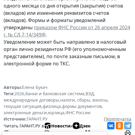
одного месяца со дня открытия (закрытия) счетов
(вкладов) или изменения реквизитов счетов
(вкладов). Формы и форматы уведомлений
утверждены
приказом ФНС России от 26 апреля 2024
г. № СД-7-14/349@
.
Уведомление может быть направлено в налоговый
орган лично резидентом РФ (его уполномоченным
представителем), по почте заказным письмом, в
электронной форме по ТКС.
Авторы:
Елена Букач
Теги:
2026
,
банки и банковская система
,
ВЭД
,
международные договоры
,
налоги, сборы, взносы
,
текущая ситуация
,
физлица
,
формы документов
,
электронные деньги
,
юрлица
,
ФНС России
Источник:
ГАРАНТ.РУ
Перепечатка
Читать ГАРАНТ.РУ в
Новости
и
Дзен