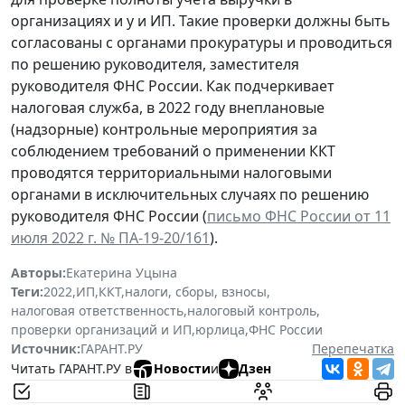
организациях и у и ИП. Такие проверки должны быть
согласованы с органами прокуратуры и проводиться
по решению руководителя, заместителя
руководителя ФНС России. Как подчеркивает
налоговая служба, в 2022 году внеплановые
(надзорные) контрольные мероприятия за
соблюдением требований о применении ККТ
проводятся территориальными налоговыми
органами в исключительных случаях по решению
руководителя ФНС России (
письмо ФНС России от 11
июля 2022 г. № ПА-19-20/161
).
Авторы:
Екатерина Уцына
Теги:
2022
,
ИП
,
ККТ
,
налоги, сборы, взносы
,
налоговая ответственность
,
налоговый контроль
,
проверки организаций и ИП
,
юрлица
,
ФНС России
Источник:
ГАРАНТ.РУ
Перепечатка
Читать ГАРАНТ.РУ в
Новости
и
Дзен