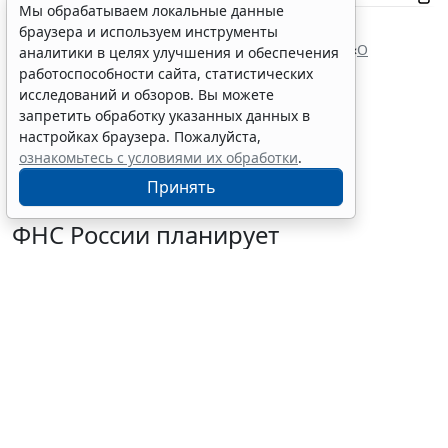
Мы обрабатываем локальные данные
Документы по теме:
браузера и используем инструменты
Налоговый кодекс Российской Федерации
Федеральный закон от 10 декабря 2003 г. № 173 «
О
аналитики в целях улучшения и обеспечения
валютном регулировании и валютном контроле
»
работоспособности сайта, статистических
Читайте также:
исследований и обзоров. Вы можете
запретить обработку указанных данных в
настройках браузера. Пожалуйста,
ознакомьтесь с условиями их обработки
.
Принять
ФНС России планирует
урегулировать
экстерриториальный порядок
рассмотрения жалоб
6 августа 2026 15:15
Налоги и бухучет