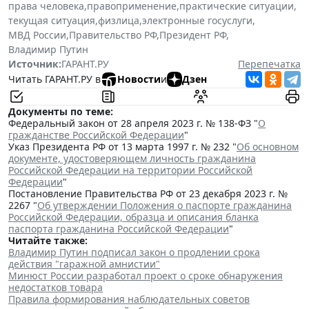
права человека
,
правоприменение
,
практические ситуации
,
текущая ситуация
,
физлица
,
электронные госуслуги
,
МВД России
,
Правительство РФ
,
Президент РФ
,
Владимир Путин
Источник:
ГАРАНТ.РУ
Перепечатка
Читать ГАРАНТ.РУ в
Новости
и
Дзен
Документы по теме:
Федеральный закон от 28 апреля 2023 г. № 138-ФЗ "
О
гражданстве Российской Федерации
"
Указ Президента РФ от 13 марта 1997 г. № 232 "
Об основном
документе, удостоверяющем личность гражданина
Российской Федерации на территории Российской
Федерации
"
Постановление Правительства РФ от 23 декабря 2023 г. №
2267 "
Об утверждении Положения о паспорте гражданина
Российской Федерации, образца и описания бланка
паспорта гражданина Российской Федерации
"
Читайте также:
Владимир Путин подписал закон о продлении срока
действия "гаражной амнистии"
Минюст России разработал проект о сроке обнаружения
недостатков товара
Правила формирования наблюдательных советов