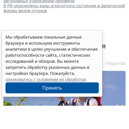
автономных учреждений обновили
В РФ определены коды агрегатного состояния и физической
формы видов отходов
В РФ урегулировали вопросы
Мы обрабатываем локальные данные
браузера и используем инструменты
использования с/х земель для
аналитики в целях улучшения и обеспечения
сельского туризма
работоспособности сайта, статистических
исследований и обзоров. Вы можете
7 августа 2026 16:18
Общество
запретить обработку указанных данных в
настройках браузера. Пожалуйста,
ознакомьтесь с условиями их обработки
.
Принять