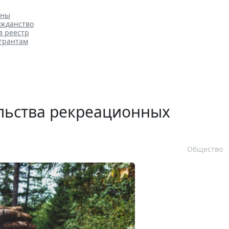
аны
ажданство
в реестр
игрантам
ельства рекреационных
Общество