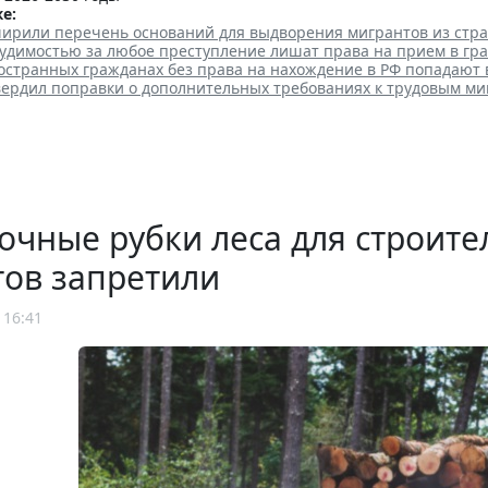
е:
ширили перечень оснований для выдворения мигрантов из стр
судимостью за любое преступление лишат права на прием в гр
остранных гражданах без права на нахождение в РФ попадают 
вердил поправки о дополнительных требованиях к трудовым м
чные рубки леса для строит
тов запретили
 16:41