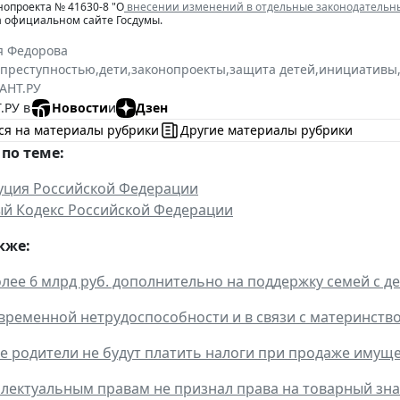
нопроекта № 41630-8 "О
внесении изменений в отдельные законодательн
а официальном сайте Госдумы.
я Федорова
 преступностью
,
дети
,
законопроекты
,
защита детей
,
инициативы
АНТ.РУ
.РУ в
Новости
и
Дзен
ся на материалы рубрики
Другие материалы рубрики
по теме:
уция Российской Федерации
й Кодекс Российской Федерации
кже:
лее 6 млрд руб. дополнительно на поддержку семей с д
временной нетрудоспособности и в связи с материнств
 родители не будут платить налоги при продаже имущ
ллектуальным правам не признал права на товарный з