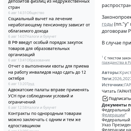
депозитов физлиц из недружественных
распростран
стран
6 авг 14:31
Общество
Законопроек
Социальный вычет на лечение
годы
(пп."у"
неработающему пенсионеру зависит от
договорам Р
облагаемого дохода
6 авг 14:07
Налоги и бухучет
В случае при
В РФ введут особый порядок закупок
товаров для образовательных
организаций
1
С текстом зако
6 авг 13:41
Образование
гражданства в 
Отчет о выполнении квоты для приема
на работу инвалидов надо сдать до 12
Авторы:
Крис
октября
Теги:
2026
,
202
6 авг 13:20
Труд
Источник:
ГАР
Адвокатские палаты вправе применять
Читать ГАРАНТ
УСН при соблюдении условий и
Подписать
ограничений
Документы п
6 авг 12:58
Налоги и бухучет
Федеральный з
Контракты по однородным товарам
Федерации
"
можно заключать с одним и тем же
Федеральный з
Указ Президен
едпоставщиком
Федерации на