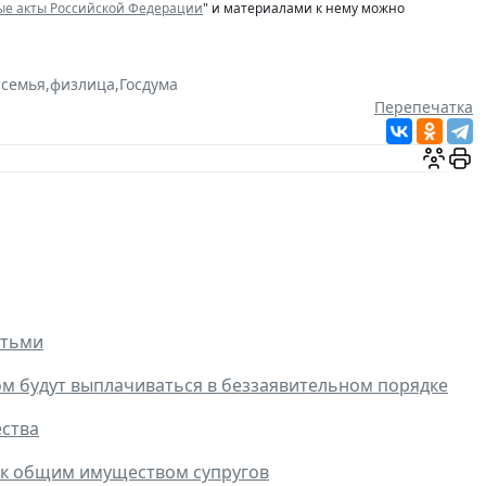
ые акты Российской Федерации
" и материалами к нему можно
,
семья
,
физлица
,
Госдума
Перепечатка
етьми
ом будут выплачиваться в беззаявительном порядке
ества
нак общим имуществом супругов