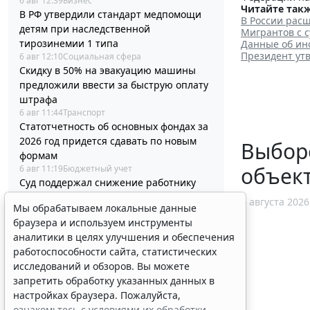
6 авг 12:39
Бизнес
Читайте такж
В РФ утвердили стандарт медпомощи
В России рас
детям при наследственной
Мигрантов с 
тирозинемии 1 типа
Данные об ин
Президент ут
6 авг 12:10
Социальная сфера
Скидку в 50% на эвакуацию машины
предложили ввести за быструю оплату
штрафа
6 авг 11:44
Транспорт
Статотчетность об основных фондах за
2026 год придется сдавать по новым
Выборо
формам
объек
6 авг 11:19
Бюджетный учет
Суд поддержал снижение работнику
премии к профессиональному
6 августа 2026
Мы обрабатываем локальные данные
празднику
браузера и используем инструменты
6 авг 10:58
Судебная практика
аналитики в целях улучшения и обеспечения
Бензин экологических классов
работоспособности сайта, статистических
Евро-2/3/4 разрешили продавать до 1
исследований и обзоров. Вы можете
июля 2027 года
запретить обработку указанных данных в
6 авг 10:33
Транспорт
Минстрой России разъяснил порядок
настройках браузера. Пожалуйста,
корректировки проектной
ознакомьтесь с условиями их обработки
.