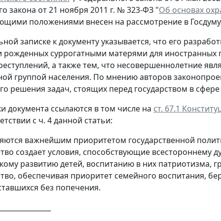
 закона от 21 ноября 2011 г. № 323-ФЗ "
Об основах охр
ющими положениями внесен на рассмотрение в Госдуму 
ьной записке к документу указывается, что его разраб
 рожденных суррогатными матерями для иностранных г
реступлений, а также тем, что несовершеннолетние явл
й группой населения. По мнению авторов законопроек
го решения задач, стоящих перед государством в сфере
и документа ссылаются в том числе на
ст. 67.1 Констит
ветствии с ч. 4 данной статьи:
ляются важнейшим приоритетом государственной полит
ство создает условия, способствующие всестороннему д
кому развитию детей, воспитанию в них патриотизма, г
ство, обеспечивая приоритет семейного воспитания, бе
ставшихся без попечения.
_______________