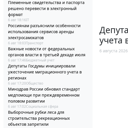
Племенные свидетельства и паспорта
решено перевести в электронный
формат
6 авг 18:16
IT
Россиянам разъяснили особенности
Депут
использования сервисов аренды
учета 
электросамокатов
6 авг 18:03
Транспорт
Важные новости от федеральных
6 августа 2026
органов власти в третьей декаде июля
6 авг 17:46
Бюджетный учет
Депутаты Госдумы инициировали
ужесточение миграционного учета в
регионах
6 авг 17:20
Общество
Минздрав России обновил стандарт
медпомощи при преждевременном
половом развитии
6 авг 17:02
Социальная сфера
Выборочные рубки леса для
строительства рекреационных
объектов запретили