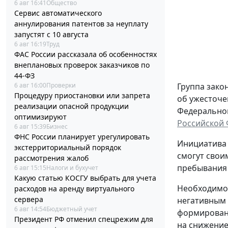
6 авг 16:41
Общество
Сервис автоматического
аннулирования патентов за неуплату
запустят с 10 августа
6 авг 16:19
Труд
ФАС России рассказала об особенностях
внеплановых проверок заказчиков по
44-ФЗ
Группа зако
6 авг 16:00
Проверки
Процедуру приостановки или запрета
об ужесточе
реализации опасной продукции
Федерального
оптимизируют
Российской
6 авг 15:39
Бизнес
ФНС России планирует урегулировать
Инициатива 
экстерриториальный порядок
смогут свои
рассмотрения жалоб
пребывания 
6 авг 15:15
Налоги и бухучет
Какую статью КОСГУ выбрать для учета
Необходимос
расходов на аренду виртуального
сервера
негативным 
6 авг 14:54
Бюджетный учет
формировани
Президент РФ отменил спецрежим для
на снижение