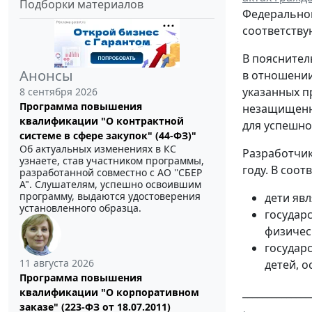
Подборки материалов
Федерального
соответству
В пояснител
Анонсы
в отношении
указанных п
8 сентября 2026
Программа повышения
незащищенно
квалификации "О контрактной
для успешно
системе в сфере закупок" (44-ФЗ)"
Об актуальных изменениях в КС
Разработчик
узнаете, став участником программы,
году. В соот
разработанной совместно с АО ''СБЕР
А". Слушателям, успешно освоившим
программу, выдаются удостоверения
дети яв
установленного образца.
государ
физичес
государ
11 августа 2026
детей, о
Программа повышения
______________
квалификации "О корпоративном
заказе" (223-ФЗ от 18.07.2011)