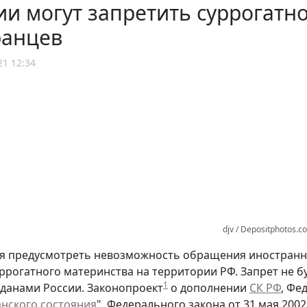
ии могут запретить суррогатн
ранцев
21 12:34
djv / Depositphotos.c
я предусмотреть невозможность обращения иностранн
уррогатного материнства на территории РФ. Запрет не б
1
жданами России. Законопроект
о дополнении
СК РФ
, Фе
анского состояния
", Федерального закона от 31 мая 2002 