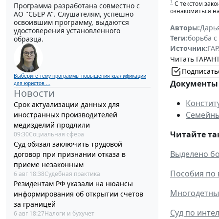
1
С текстом зако
Программа разработана совместно с
ознакомиться н
АО ''СБЕР А". Слушателям, успешно
освоившим программу, выдаются
Авторы:
Дарь
удостоверения установленного
Теги:
борьба с
образца.
Источник:
ГАР
Читать ГАРАНТ
Подписать
Выберите тему программы повышения квалификации
Документы 
для юристов ...
Новости
Констит
Срок актуализации данных для
Семейны
иностранных производителей
медизделий продлили
Читайте та
09:30
Социальная сфера
Суд обязал заключить трудовой
Выделено бо
договор при признании отказа в
приеме незаконным
Пособия по 
6 авг 18:38
Судебная практика
Резидентам РФ указали на нюансы
Многодетные
информирования об открытии счетов
за границей
Суд по инте
6 авг 18:27
Налоги и бухучет