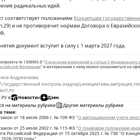
ения радикальных идей.
т соответствует положениям
Концепции государственн
 п.29) и не противоречит нормам Договора о Евразий
Ф.
нятия документ вступит в силу с 1 марта 2027 года.
нопроекта № 1308965-8 "
О внесении изменений в статью 5 Федерального 
Российской Федерации
" и материалами к нему можно ознакомиться на оф
тина Андреенкова
7
,
государственный контроль (надзор)
,
инициативы
,
миграция
,
те
АНТ.РУ
.РУ в
Новости
и
Дзен
ся на материалы рубрики
Другие материалы рубрики
о теме:
акон от 18 июля 2006 г. № 109-ФЗ "
О миграционном учете инос
акон от 25 июля 2002 г. № 115-ФЗ "
О правовом положении ино
та Российской Федерации от 15 октября 2025 г. № 738 "О Кон
 2026-2030 годы"