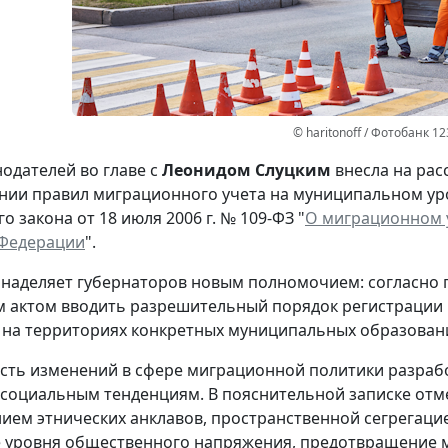
© haritonoff / Фотобанк 1
нодателей во главе с
Леонидом Слуцким
внесла на рас
нии правил миграционного учета на муниципальном ур
 закона от 18 июля 2006 г. № 109-ФЗ "
О миграционном у
 Федерации
".
наделяет губернаторов новым полномочием: согласно 
м актом вводить разрешительный порядок регистрации и
на территориях конкретных муниципальных образован
ть изменений в сфере миграционной политики разраб
социальным тенденциям. В пояснительной записке отме
ем этнических анклавов, пространственной сегрегацией
 уровня общественного напряжения, предотвращение 