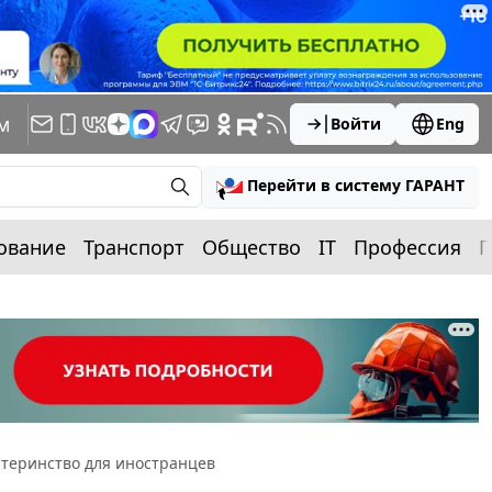
м
Войти
Eng
Перейти в систему ГАРАНТ
ование
Транспорт
Общество
IT
Профессия
П
атеринство для иностранцев