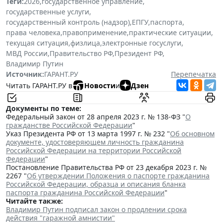
Теги:
2026
,
государственное управление
,
государственные услуги
,
государственный контроль (надзор)
,
ЕПГУ
,
паспорта
,
права человека
,
правоприменение
,
практические ситуации
,
текущая ситуация
,
физлица
,
электронные госуслуги
,
МВД России
,
Правительство РФ
,
Президент РФ
,
Владимир Путин
Источник:
ГАРАНТ.РУ
Перепечатка
Читать ГАРАНТ.РУ в
Новости
и
Дзен
Документы по теме:
Федеральный закон от 28 апреля 2023 г. № 138-ФЗ "
О
гражданстве Российской Федерации
"
Указ Президента РФ от 13 марта 1997 г. № 232 "
Об основном
документе, удостоверяющем личность гражданина
Российской Федерации на территории Российской
Федерации
"
Постановление Правительства РФ от 23 декабря 2023 г. №
2267 "
Об утверждении Положения о паспорте гражданина
Российской Федерации, образца и описания бланка
паспорта гражданина Российской Федерации
"
Читайте также:
Владимир Путин подписал закон о продлении срока
действия "гаражной амнистии"