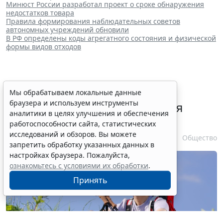
Минюст России разработал проект о сроке обнаружения
недостатков товара
Правила формирования наблюдательных советов
автономных учреждений обновили
В РФ определены коды агрегатного состояния и физической
формы видов отходов
В РФ урегулировали вопросы
Мы обрабатываем локальные данные
браузера и используем инструменты
использования с/х земель для
аналитики в целях улучшения и обеспечения
сельского туризма
работоспособности сайта, статистических
исследований и обзоров. Вы можете
7 августа 2026 16:18
Общество
запретить обработку указанных данных в
настройках браузера. Пожалуйста,
ознакомьтесь с условиями их обработки
.
Принять