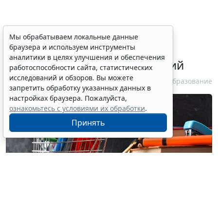
В РФ введут особый порядок
Мы обрабатываем локальные данные
браузера и используем инструменты
закупок товаров для
аналитики в целях улучшения и обеспечения
образовательных организаций
работоспособности сайта, статистических
исследований и обзоров. Вы можете
6 августа 2026 13:41
Образование
запретить обработку указанных данных в
настройках браузера. Пожалуйста,
ознакомьтесь с условиями их обработки
.
Принять
© davizro / Фотобанк 123RF.com