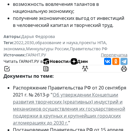
возможность вовлечения талантов в
национальную экономику;
получение экономических выгод от инвестиций
в человеческий капитал и творческий труд.
Авторы:
Дарья Федорова
Теги:
2022
,
2030
,
образование и наука
,
проекты НПА
,
экономика
,
Минкультуры России
,
Правительство РФ
Источник:
ГАРАНТ.РУ
Перепечатка
Читать ГАРАНТ.РУ в
Новости
и
Дзен
Документы по теме:
Распоряжение Правительства РФ от 20 сентября
2021 г. № 2613-р "
Об утверждении Концепции
развития творческих (креативных) индустрий и
механизмов осуществления их государственной
поддержки в крупных и крупнейших городских
агломерациях до 2030 г.
"
Постановление Правительства РФ от 15 апреля