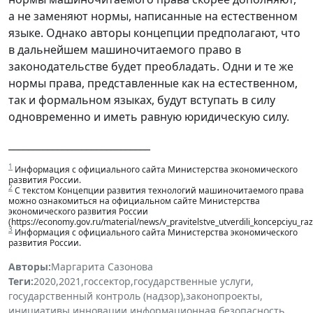
а не заменяют нормы, написанные на естественном
языке. Однако авторы концепции предполагают, что
в дальнейшем машиночитаемого право в
законодательстве будет преобладать. Одни и те же
нормы права, представленные как на естественном,
так и формальном языках, будут вступать в силу
одновременно и иметь равную юридическую силу.
_____________________________
1
Информация с официального сайта Министерства экономического
развития России.
2
С текстом Концепции развития технологий машиночитаемого права
можно ознакомиться на официальном сайте Министерства
экономического развития России
(https://economy.gov.ru/material/news/v_pravitelstve_utverdili_koncepciyu_r
3
Информация с официального сайта Министерства экономического
развития России.
Авторы:
Маргарита Сазонова
Теги:
2020
,
2021
,
госсектор
,
государственные услуги
,
государственный контроль (надзор)
,
законопроекты
,
инициативы
,
инновации
,
информационная безопасность
,