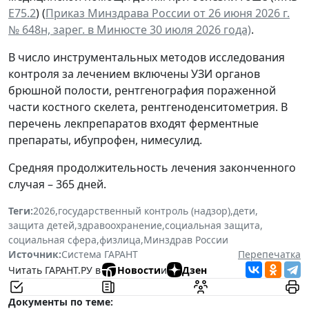
Е75.2
) (
Приказ Минздрава России от 26 июня 2026 г.
№ 648н, зарег. в Минюсте 30 июля 2026 года)
.
В число инструментальных методов исследования
контроля за лечением включены УЗИ органов
брюшной полости, рентгенография пораженной
части костного скелета, рентгеноденситометрия. В
перечень лекпрепаратов входят ферментные
препараты, ибупрофен, нимесулид.
Средняя продолжительность лечения законченного
случая – 365 дней.
Теги:
2026
,
государственный контроль (надзор)
,
дети
,
защита детей
,
здравоохранение
,
социальная защита
,
социальная сфера
,
физлица
,
Минздрав России
Источник:
Система ГАРАНТ
Перепечатка
Читать ГАРАНТ.РУ в
Новости
и
Дзен
Документы по теме: