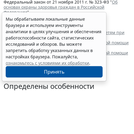
Федеральный закон от 21 ноября 2011 г. № 323-ФЗ "
Об
основах охраны здоровья граждан в Российской
Федерации
"
Читайте также:
Мы обрабатываем локальные данные
В РФ утвердили стандарт медпомощи детям при
браузера и используем инструменты
наследственной тирозинемии 1 типа
аналитики в целях улучшения и обеспечения
Вступил в силу стандарт медицинской помощи детям при
иммунной тромбоцитопении
работоспособности сайта, статистических
Минздрав России выпустил стандарт медицинской помощи
исследований и обзоров. Вы можете
детям при туберкулезе
запретить обработку указанных данных в
Минздрав России утвердил стандарт медицинской помощи
настройках браузера. Пожалуйста,
детям с анемией при ХБП
ознакомьтесь с условиями их обработки
.
Принять
Определены особенности
включения частных
медорганизаций в реестр системы
ОМС
7 августа 2026 13:19
Социальная сфера