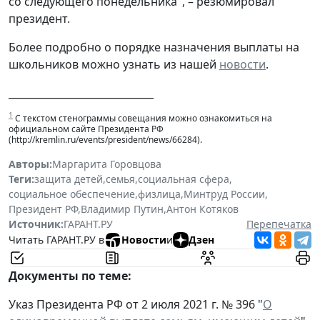
со следующего понедельника", – резюмировал
президент.
Более подробно о порядке назначения выплаты на
школьников можно узнать из нашей
новости
.
_____________________________
1
С текстом стенограммы совещания можно ознакомиться на
официальном сайте Президента РФ
(http://kremlin.ru/events/president/news/66284).
Авторы:
Маргарита Горовцова
Теги:
защита детей
,
семья
,
социальная сфера
,
социальное обеспечение
,
физлица
,
Минтруд России
,
Президент РФ
,
Владимир Путин
,
Антон Котяков
Источник:
ГАРАНТ.РУ
Перепечатка
Читать ГАРАНТ.РУ в
Новости
и
Дзен
Документы по теме:
Указ Президента РФ от 2 июля 2021 г. № 396 "
О