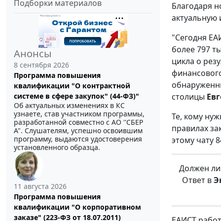
Подборки материалов
Благодаря н
актуальную
"Сегодня ЕА
более 797 т
Анонсы
цикла о рез
8 сентября 2026
финансового
Программа повышения
обнаруженн
квалификации "О контрактной
столицы
Ев
системе в сфере закупок" (44-ФЗ)"
Об актуальных изменениях в КС
узнаете, став участником программы,
Те, кому ну
разработанной совместно с АО ''СБЕР
правилах за
А". Слушателям, успешно освоившим
программу, выдаются удостоверения
этому чату 8
установленного образца.
Должен ли 
Ответ в
Э
11 августа 2026
Программа повышения
квалификации "О корпоративном
заказе" (223-ФЗ от 18.07.2011)
ЕАИСТ работа