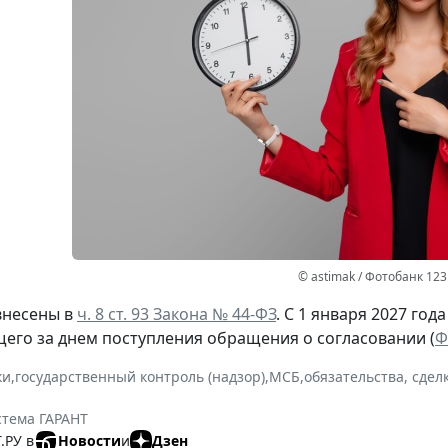
© astimak / Фотобанк 12
внесены в
ч. 8 ст. 93 Закона № 44-ФЗ
. С 1 января 2027 год
щего за днем поступления обращения о согласовании (
Ф
ки
,
государственный контроль (надзор)
,
МСБ
,
обязательства, сдел
стема ГАРАНТ
.РУ в
Новости
и
Дзен