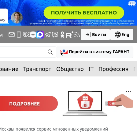
м
Войти
Eng
Перейти в систему ГАРАНТ
ование
Транспорт
Общество
IT
Профессия
П
 Москвы появился сервис мгновенных уведомлений