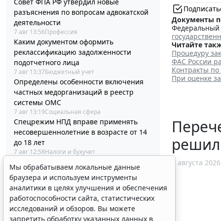
Совет ФПА РФ утвердил новые
Подписать
разъяснения по вопросам адвокатской
Документы п
деятельности
Федеральный з
7 авг 13:56
Профессия
государствен
Каким документом оформить
Читайте такж
реклассификацию задолженности
Процедуру зак
ФАС России ра
подотчетного лица
Контракты по
7 авг 13:37
Бюджетный учет
При оценке з
Определены особенности включения
частных медорганизаций в реестр
системы ОМС
7 авг 13:19
Социальная сфера
Перече
Спецрежим НПД вправе применять
несовершеннолетние в возрасте от 14
решил
до 18 лет
7 авг 12:58
Налоги и бухучет
При госрегистрации судна определят
7 августа 2026
Мы обрабатываем локальные данные
соответствие идентифицирующим
браузера и используем инструменты
признакам
аналитики в целях улучшения и обеспечения
7 авг 12:34
Транспорт
работоспособности сайта, статистических
В Госдуме предложили заменить ЕГЭ
исследований и обзоров. Вы можете
аттестацией в форме государственного
запретить обработку указанных данных в