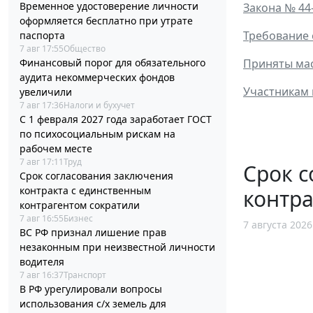
Временное удостоверение личности
Закона № 44
оформляется бесплатно при утрате
Требование 
паспорта
7 авг 17:55
Общество
Приняты мас
Финансовый порог для обязательного
аудита некоммерческих фондов
Участникам 
увеличили
7 авг 17:36
Налоги и бухучет
С 1 февраля 2027 года заработает ГОСТ
по психосоциальным рискам на
рабочем месте
7 авг 17:11
Труд
Срок с
Срок согласования заключения
контракта с единственным
контра
контрагентом сократили
7 авг 16:55
Бизнес
7 августа 2026
ВС РФ признал лишение прав
незаконным при неизвестной личности
водителя
7 авг 16:37
Транспорт
В РФ урегулировали вопросы
использования с/х земель для