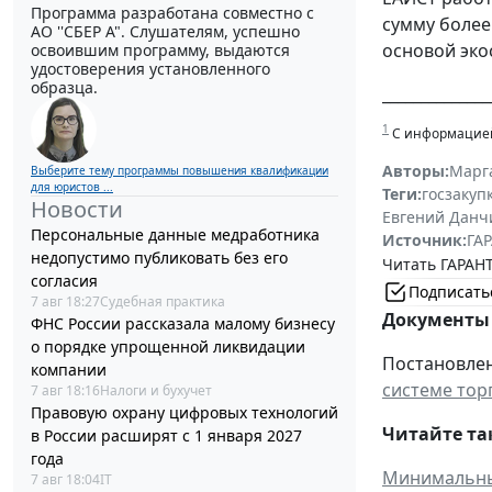
Программа разработана совместно с
сумму более
АО ''СБЕР А". Слушателям, успешно
основой эко
освоившим программу, выдаются
удостоверения установленного
образца.
______________
1
С информацией 
Авторы:
Марг
Выберите тему программы повышения квалификации
для юристов ...
Теги:
госзакуп
Новости
Евгений Данч
Персональные данные медработника
Источник:
ГАР
недопустимо публиковать без его
Читать ГАРАНТ
согласия
Подписать
7 авг 18:27
Судебная практика
Документы 
ФНС России рассказала малому бизнесу
о порядке упрощенной ликвидации
Постановлен
компании
системе тор
7 авг 18:16
Налоги и бухучет
Правовую охрану цифровых технологий
Читайте та
в России расширят с 1 января 2027
года
Минимальный
7 авг 18:04
IT