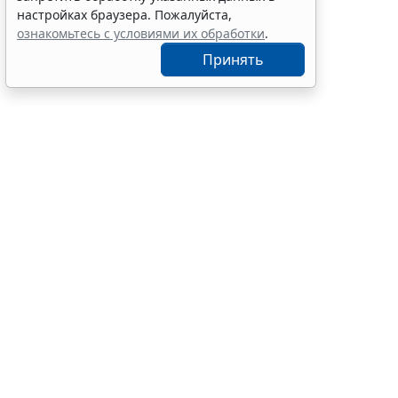
экзамена
настройках браузера. Пожалуйста,
7 авг 12:15
Образование
ознакомьтесь с условиями их обработки
.
Принять
С указанной
2026 г. № 27
увеличе
ст. 22 З
работы, 