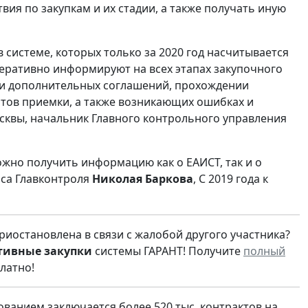
ия по закупкам и их стадии, а также получать иную
 системе, которых только за 2020 год насчитывается
 оперативно информируют на всех этапах закупочного
в и дополнительных соглашений, прохождении
тов приемки, а также возникающих ошибках и
сквы, начальник Главного контрольного управления
можно получить информацию как о ЕАИСТ, так и о
иса Главконтроля
Николая Баркова
, С 2019 года к
риостановлена в связи с жалобой другого участника?
тивные закупки
системы ГАРАНТ! Получите
полный
латно!
зованием заключается более 520 тыс. контрактов на