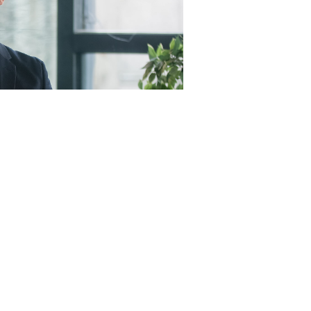
23RF.com
пунктами, а именно (
Федеральный закон от 4 августа
 цены контракта (в случае, предусмотренном
ч. 24
предусмотренной контрактом цены единицы товара,
тракта (
п. 1.5 ч. 1 ст. 95 Закона № 44-ФЗ
);