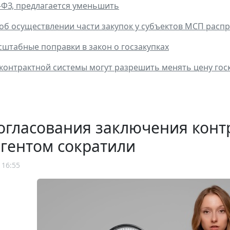
-ФЗ, предлагается уменьшить
об осуществлении части закупок у субъектов МСП распр
штабные поправки в закон о госзакупках
контрактной системы могут разрешить менять цену гос
огласования заключения конт
гентом сократили
 16:55