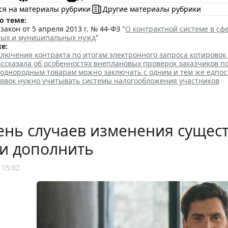
ся на материалы рубрики
Другие материалы рубрики
о теме:
акон от 5 апреля 2013 г. № 44-ФЗ "
О контрактной системе в сфе
ных и муниципальных нужд
"
е:
лючения контракта по итогам электронного запроса котировок
ссказала об особенностях внеплановых проверок заказчиков п
 однородным товарам можно заключать с одним и тем же едпо
аявок нужно учитывать системы налогообложения участников
нь случаев изменения сущест
и дополнить
 15:02