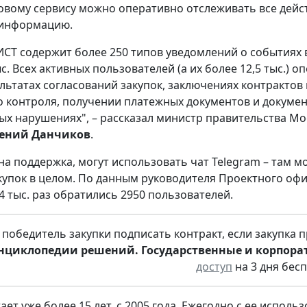
овому сервису можно оперативно отслеживать все действ
 информацию.
ИСТ содержит более 250 типов уведомлений о событиях в
ыс. Всех активных пользователей (а их более 12,5 тыс.)
ультатах согласований закупок, заключениях контракто
 контроля, получении платежных документов и докумен
ых нарушениях",
–
рассказал министр правительства Мо
гений Данчиков
.
жна поддержка, могут использовать чат Telegram – там 
купок в целом. По данным руководителя Проектного оф
4 тыс. раз обратились 2950 пользователей.
победитель закупки подписать контракт, если закупка п
нциклопедии решений. Государственные и корпора
доступ
на 3 дня бесп
ет уже более 15 лет, с 2005 года. Ежегодно с ее исполь