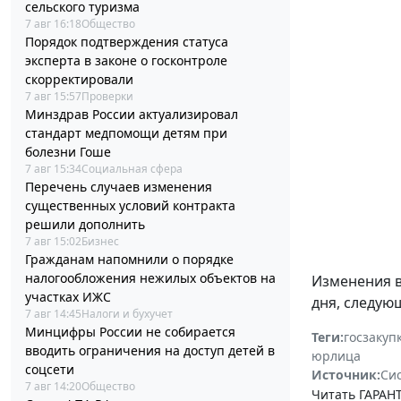
сельского туризма
7 авг 16:18
Общество
Порядок подтверждения статуса
эксперта в законе о госконтроле
скорректировали
7 авг 15:57
Проверки
Минздрав России актуализировал
стандарт медпомощи детям при
болезни Гоше
7 авг 15:34
Социальная сфера
Перечень случаев изменения
существенных условий контракта
решили дополнить
7 авг 15:02
Бизнес
Гражданам напомнили о порядке
налогообложения нежилых объектов на
Изменения 
участках ИЖС
дня, следую
7 авг 14:45
Налоги и бухучет
Минцифры России не собирается
Теги:
госзакуп
вводить ограничения на доступ детей в
юрлица
соцсети
Источник:
Си
7 авг 14:20
Общество
Читать ГАРАНТ