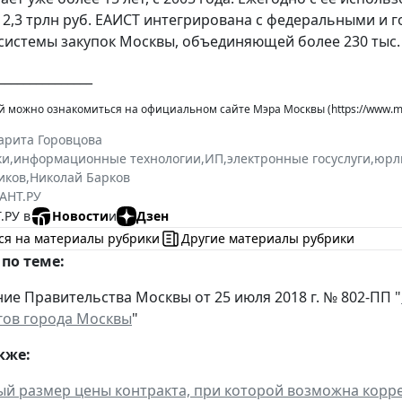
 2,3 трлн руб. ЕАИСТ интегрирована с федеральными и
системы закупок Москвы, объединяющей более 230 тыс.
_______________
можно ознакомиться на официальном сайте Мэра Москвы (https://www.mos
арита Горовцова
ки
,
информационные технологии
,
ИП
,
электронные госуслуги
,
юрл
иков
,
Николай Барков
АНТ.РУ
.РУ в
Новости
и
Дзен
ся на материалы рубрики
Другие материалы рубрики
по теме:
ие Правительства Москвы от 25 июля 2018 г. № 802-ПП "
гов города Москвы
"
кже:
 размер цены контракта, при которой возможна корректи