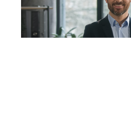
© mayaporto / Фотобанк 1
 даты
ч. 1 ст. 95 Закона № 44-ФЗ
будет дополнена новыми 
9-ФЗ
):
ние по предложению заказчика максимального значения
акона № 44-ФЗ
) не более чем на 10%, но без изменения 
услуги и без изменения иных существенных условий кон