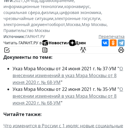
Теги:
2021
,
QR-код
,
здравоохранение
,
информационные технологии
,
коронавирус
,
социальная сфера
,
физлица
,
цифровая экономика
,
чрезвычайные ситуации
,
электронные госуслуги
,
электронный документооборот
,
Москва
,
Мэр Москвы
,
Правительство Москвы
Источник:
ГАРАНТ.РУ
Перепечатка
Читать ГАРАНТ.РУ в
Новости
и
Дзен
Документы по теме:
Указ Мэра Москвы от 24 июня 2021 г. № 37-УМ "
О
внесении изменений в указ Мэра Москвы от 8
июня 2020 г. № 68-УМ
"
Указ Мэра Москвы от 22 июня 2021 г. № 35-УМ "
О
внесении изменений в указ Мэра Москвы от 8
июня 2020 г. № 68-УМ
"
Читайте также:
Что изменится в России с 1 июля: новые социальные