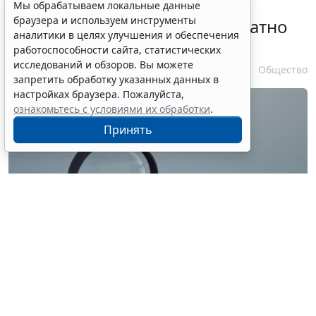
Временное удостоверение
Мы обрабатываем локальные данные
браузера и используем инструменты
личности оформляется бесплатно
аналитики в целях улучшения и обеспечения
при утрате паспорта
работоспособности сайта, статистических
исследований и обзоров. Вы можете
7 августа 2026 17:55
Общество
запретить обработку указанных данных в
настройках браузера. Пожалуйста,
ознакомьтесь с условиями их обработки
.
Принять
© ilixe48 / Фотобанк 123RF.com
Россиянам напомнили, как подтвердить свою
личность при отсутствии основного документа для