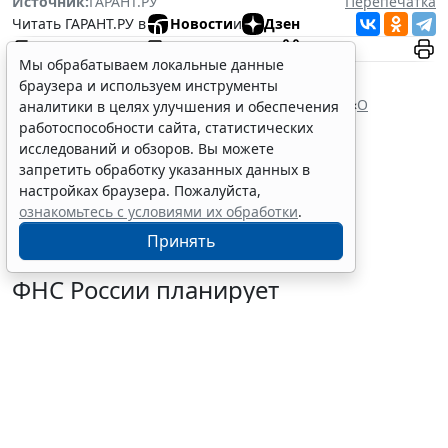
Источник:
ГАРАНТ.РУ
Перепечатка
Читать ГАРАНТ.РУ в
Новости
и
Дзен
Мы обрабатываем локальные данные
Документы по теме:
браузера и используем инструменты
Налоговый кодекс Российской Федерации
Федеральный закон от 10 декабря 2003 г. № 173 «
О
аналитики в целях улучшения и обеспечения
валютном регулировании и валютном контроле
»
работоспособности сайта, статистических
Читайте также:
исследований и обзоров. Вы можете
запретить обработку указанных данных в
настройках браузера. Пожалуйста,
ознакомьтесь с условиями их обработки
.
Принять
ФНС России планирует
урегулировать
экстерриториальный порядок
рассмотрения жалоб
6 августа 2026 15:15
Налоги и бухучет