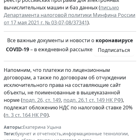
реестр российских программ для электронных
вычислительных машин и баз данных (
письмо
Департамента налоговой политики Минфина России
от 17 мая 2021 г. № 03-07-08/37341
).
Все важные документы и новости о
коронавирусе
COVID-19
– в ежедневной рассылке
Подписаться
Напомним, что платежи по лицензионным
договорам, а также по договорам об отчуждении
исключительного права на составляющие сайт
объекты, не поименованные в вышеуказанной
норме (
подп. 26, ст. 149
,
подп. 26.1 ст. 149 НК РФ
),
подлежат обложению НДС по налоговой ставке 20%
(
п. 3 ст. 164 НК РФ
).
Авторы:
Екатерина Уцына
Теги:
бухучет и отчетность
,
информационные технологии
,