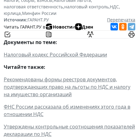
налоги, сборы, взносы
,
налоговая льгота
,
налоговая ответственность
,
налоговый контроль
,
НДС
,
юрлица
,
Минфин России
Источник:
ГАРАНТ.РУ
Перепечатка
Читать ГАРАНТ.РУ в
Новости
и
Дзен
Документы по теме:
Налоговый кодекс Российской Федерации
Читайте также:
Рекомендованы формы реестров документов,
подтверждающих право на льготы по НДС и налогу
на имущество организаций
ФНС России рассказала об изменениях этого года в
отношении НДС
Утверждены контрольные соотношения показателей
декларации по НДС