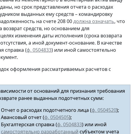
даны, но срок представления отчета о расходах
рудником выданных ему средств – командировку
 задолженность на счете 208 00
должна означать
, что
 возврат средств, но основанием для
 целях изменения даты исполнения (срока возврата
 отсутствия, а иной документ-основание. В качестве
я справка (
ф. 0504833
) или иной
самостоятельно
кумент.
ядок оформления рассматриваемых расчетов с
ависимости от оснований для признания требования
озврате ранее выданных подотчетных сумм:
Отчет о расходах подотчетного лица (
ф. 0504520
);
Авансовый отчет
(
ф. 0504505
);
Бухгалтерская справка (
ф. 0504833
) или иной
самостоятельно разработанный
субъектом учета