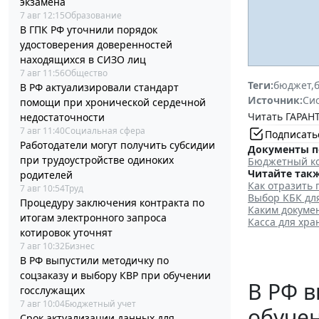
экзамена
7 авг 12:15
Образование
В ГПК РФ уточнили порядок
удостоверения доверенностей
находящихся в СИЗО лиц
7 авг 11:56
Общество
Теги:
бюджет
,
В РФ актуализировали стандарт
Источник:
Си
помощи при хронической сердечной
Читать ГАРАНТ
недостаточности
7 авг 11:40
Социальная сфера
Подписать
Работодатели могут получить субсидии
Документы п
при трудоустройстве одиноких
Бюджетный ко
Читайте такж
родителей
Как отразить
7 авг 10:54
Труд
Выбор КБК дл
Процедуру заключения контракта по
Каким докуме
итогам электронного запроса
Касса для хр
котировок уточнят
7 авг 10:32
Бизнес
В РФ выпустили методичку по
соцзаказу и выбору КВР при обучении
В РФ в
госслужащих
7 авг 10:04
Бюджетный учет
обуче
Срок актуализации данных для