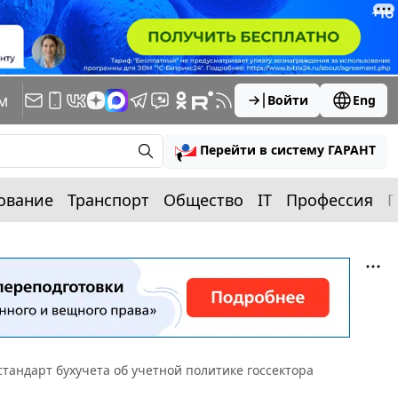
м
Войти
Eng
Перейти в систему ГАРАНТ
ование
Транспорт
Общество
IT
Профессия
П
тандарт бухучета об учетной политике госсектора