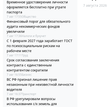
Временное удостоверение личности
7 августа 2026
оформляется бесплатно при утрате
паспорта
7 авг 17:55
Общество
Финансовый порог для обязательного
аудита некоммерческих фондов
увеличили
7 авг 17:36
Налоги и бухучет
С 1 февраля 2027 года заработает ГОСТ
по психосоциальным рискам на
рабочем месте
7 авг 17:11
Труд
Срок согласования заключения
контракта с единственным
контрагентом сократили
7 авг 16:55
Бизнес
ВС РФ признал лишение прав
незаконным при неизвестной личности
водителя
7 авг 16:37
Транспорт
В РФ урегулировали вопросы
использования с/х земель для