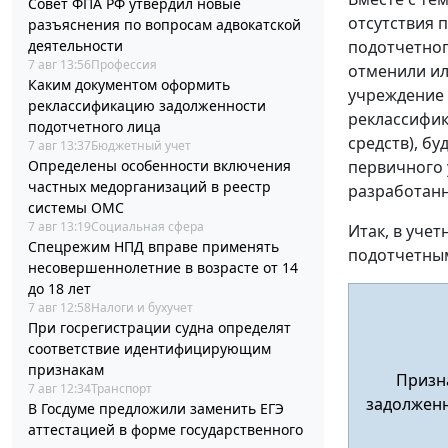
Совет ФПА РФ утвердил новые
отсутствия 
разъяснения по вопросам адвокатской
деятельности
подотчетног
7 авг 13:56
Профессия
отменили ил
Каким документом оформить
учреждение 
реклассификацию задолженности
реклассифик
подотчетного лица
средств), бу
7 авг 13:37
Бюджетный учет
Определены особенности включения
первичного 
частных медорганизаций в реестр
разработан
системы ОМС
7 авг 13:19
Социальная сфера
Итак, в уче
Спецрежим НПД вправе применять
подотчетны
несовершеннолетние в возрасте от 14
до 18 лет
7 авг 12:58
Налоги и бухучет
При госрегистрации судна определят
соответствие идентифицирующим
признакам
Призна
7 авг 12:34
Транспорт
задолженн
В Госдуме предложили заменить ЕГЭ
аттестацией в форме государственного