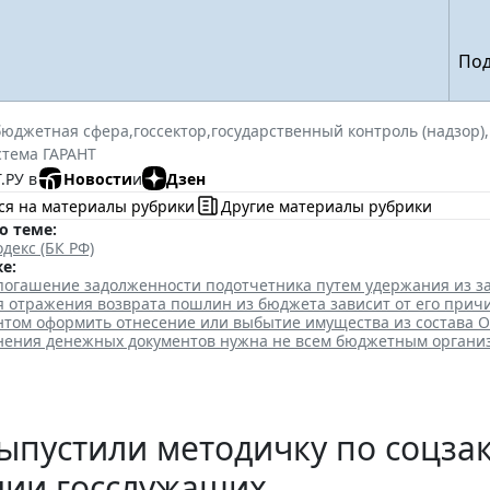
Под
бюджетная сфера
,
госсектор
,
государственный контроль (надзор)
,
стема ГАРАНТ
.РУ в
Новости
и
Дзен
ся на материалы рубрики
Другие материалы рубрики
о теме:
декс (БК РФ)
е:
 погашение задолженности подотчетника путем удержания из з
я отражения возврата пошлин из бюджета зависит от его прич
нтом оформить отнесение или выбытие имущества из состава 
анения денежных документов нужна не всем бюджетным органи
ыпустили методичку по соцза
нии госслужащих