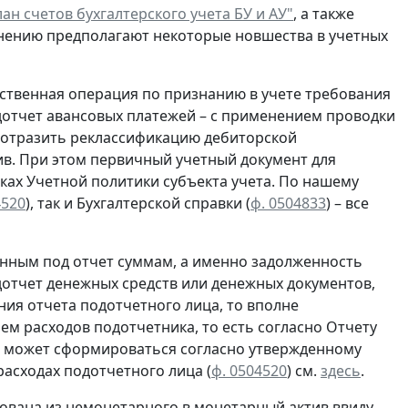
ан счетов бухгалтерского учета БУ и АУ"
, а также
нению предполагают некоторые новшества в учетных
ственная операция по
признанию
в учете
требования
отчет авансовых платежей – с применением проводки
о отразить реклассификацию дебиторской
в. При этом первичный учетный документ для
ках Учетной политики субъекта учета. По нашему
4520
), так и Бухгалтерской справки
(
ф. 0504833
) – все
нным под отчет суммам, а именно задолженность
отчет денежных средств или денежных документов,
ия отчета подотчетного лица, то вполне
ем расходов подотчетника, то есть согласно
Отчету
ца может сформироваться согласно утвержденному
асходах подотчетного лица (
ф. 0504520
) см.
здесь
.
ована из немонетарного в монетарный актив ввиду