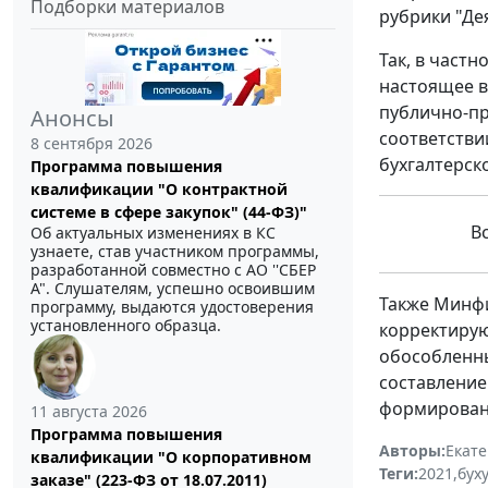
Подборки материалов
рубрики "Де
Так, в част
настоящее в
публично-пр
Анонсы
соответстви
8 сентября 2026
бухгалтерск
Программа повышения
квалификации "О контрактной
системе в сфере закупок" (44-ФЗ)"
В
Об актуальных изменениях в КС
узнаете, став участником программы,
разработанной совместно с АО ''СБЕР
А". Слушателям, успешно освоившим
Также Минфи
программу, выдаются удостоверения
установленного образца.
корректирую
обособленны
составление
формирован
11 августа 2026
Программа повышения
Авторы:
Екат
квалификации "О корпоративном
Теги:
2021
,
бух
заказе" (223-ФЗ от 18.07.2011)