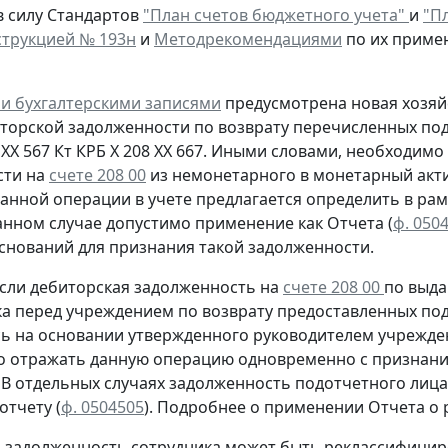
в силу Стандартов
"План счетов бюджетного учета"
и
"Пл
трукцией № 193н
и
Методрекомендациями
по их приме
и бухгалтерскими записями
предусмотрена
новая
хозяй
иторской задолженности
по возврату
перечисленных под
 ХХ 567
Кт
КРБ Х 208 ХХ 667. Иными словами, необходим
сти на
счете 208 00
из немонетарного в монетарный акти
анной операции в учете предлагается определить в рам
анном случае допустимо применение как Отчета (
ф. 050
оснований для признания такой задолженности.
сли дебиторская задолженность на
счете 208 00
по выда
ка перед учреждением
по возврату
предоставленных под
сь
на основании утвержденного руководителем учрежден
о отражать данную операцию
одновременно
с признани
. В отдельных случаях задолженность подотчетного ли
 отчету
(
ф. 0504505
).
Подробнее о применении Отчета о р
м задолженность сотрудника может быть реклассифицир