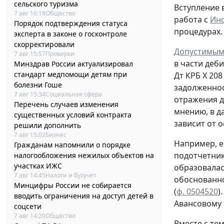
сельского туризма
Вступление 
7 авг 16:18
Общество
работа с
Инс
Порядок подтверждения статуса
процедурах.
эксперта в законе о госконтроле
скорректировали
Допустимым
7 авг 15:57
Проверки
в части деб
Минздрав России актуализировал
стандарт медпомощи детям при
Дт
КРБ Х 208
болезни Гоше
задолженно
7 авг 15:34
Социальная сфера
отражения д
Перечень случаев изменения
мнению, в д
существенных условий контракта
зависит от 
решили дополнить
7 авг 15:02
Бизнес
Например, е
Гражданам напомнили о порядке
подотчетни
налогообложения нежилых объектов на
участках ИЖС
образовала
7 авг 14:45
Налоги и бухучет
обоснованн
Минцифры России не собирается
(
ф. 0504520
)
вводить ограничения на доступ детей в
Авансовому
соцсети
7 авг 14:20
Общество
Вместе с те