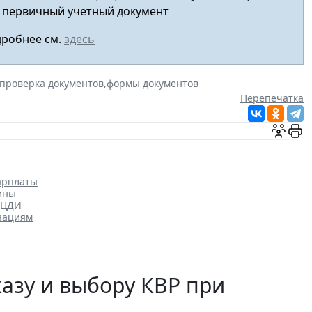
первичный учетный документ
робнее см.
здесь
проверка документов
,
формы документов
Перепечатка
арплаты
ины
ОЦДИ
зациям
казу и выбору КВР при