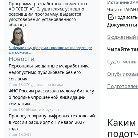
Источник:
ГАР
Программа разработана совместно с
АО ''СБЕР А". Слушателям, успешно
Читать ГАРАНТ
освоившим программу, выдаются
Подписать
удостоверения установленного
Документы 
образца.
Бюджетный 
Выберите тему программы повышения квалификации
Читайте та
для юристов ...
Новости
Суд отменил
Персональные данные медработника
недопустимо публиковать без его
Опубликован
согласия
7 авг 18:27
Судебная практика
Подготовлен
ФНС России рассказала малому бизнесу
о порядке упрощенной ликвидации
компании
7 авг 18:16
Налоги и бухучет
Правовую охрану цифровых технологий
Каким
в России расширят с 1 января 2027
года
подотч
7 авг 18:04
IT