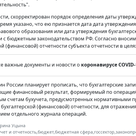
ятельность".
ности, скорректирован порядок определения даты утверж
ремя указано, что ею признается дата дата утвержден
авового образования или дата утверждения бухгалтерск
и с бюджетным законодательством РФ. Согласно вносим
ой (финансовой) отчетности субъекта отчетности в цел
се важные документы и новости о
коронавирусе COVID-
н России планирует прописать, что бухгалтерские запи
щие финансовый результат, формируемый по операциям
м счетам бухучета, предусмотренных нормативными п
 бухгалтерской (финансовой) отчетности, для отражени
ием отдельного журнала операций.
ерина Уцына
учет и отчетность
,
бюджет
,
бюджетная сфера
,
госсектор
,
законопр