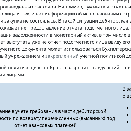
произведенных расходов. Например, суммы под отчет вы
о лица истек, и нет информации об использовании сот
и закупка не состоялась. В такой ситуации дебиторская
ожидает не предоставление отчета подотчетного лица, а
ации задолженности в монетарный актив, в том числе в
дет выступать уже не отчет подотчетного лица ввиду его
учетного документа
может использоваться Бухгалтерска
ный учреждением и
закрепленный
учетной политикой до
тной политике целесообразно закрепить следующий пор
ми лицами:
В з
о в
ние в учете требования в части дебиторской
ости по возврату перечисленных (выданных) под
отчет авансовых платежей