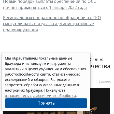
Новый порядок выплаты обеспечения по ОСС
начнет применяться с 1 января 2022 года
Региональных операторов по обращению с ТКО
cмогут лишать статуса за административные
правонарушения
Норму об изменении контракта в
Мы обрабатываем локальные данные
браузера и используем инструменты
связи с корректировкой количества
аналитики в целях улучшения и обеспечения
товара уточнят
работоспособности сайта, статистических
исследований и обзоров. Вы можете
10 августа 2026 10:04
Бизнес
запретить обработку указанных данных в
настройках браузера. Пожалуйста,
ознакомьтесь с условиями их обработки
.
Принять