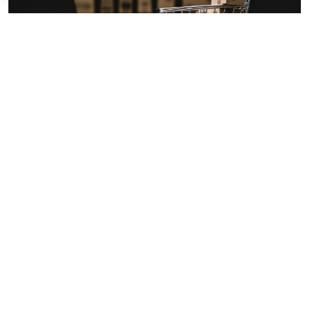
© tongpatong321 / Фотобанк 123RF.com
С 1 октября
п. 1.2 ч. 1 ст. 95
Закона № 44-ФЗ начнет
действовать в новой редакции (
Федеральный закон
от 4 августа 2026 г. № 279-ФЗ
).
Данная норма будет предусматривать следующее:
однократное увеличение количества товара,
объема работ, услуг в пределах 10%;
правила расчета цены единицы товара, работы,
услуги при изменении контракта, которым
предусмотрена поставка нескольких товаров,
выполнение нескольких работ, оказание