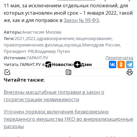
11 мая, за исключением отдельных положений, для
которых установлен иной срок – 1 января 2022, такой
же, как и для поправок в
Закон № 99-ФЗ
.
Авторы:
Анастасия Мазова
Теги:
2021
,
2022
,
здравоохранение
,
лицензирование
,
правоприменение
,
физлица
,
юрлица
,
Минздрав России
,
Президент РФ
,
Владимир Путин
Источник:
ГАРАНТ.РУ
Перепечатка
Читать ГАРАНТ.РУ в
Новости
и
Дзен
Читайте также:
Внесены масштабные поправки в закон о
госрегистрации недвижимости
Уточнен порядок включения безвозмездно
переданного имущества НКО во внереализационные
расходы