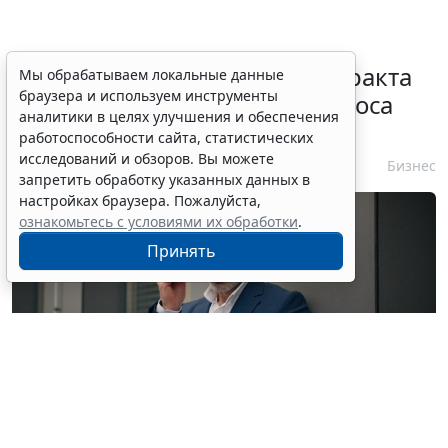
Процедуру заключения контракта
Мы обрабатываем локальные данные
браузера и используем инструменты
по итогам электронного запроса
аналитики в целях улучшения и обеспечения
котировок уточнят
работоспособности сайта, статистических
исследований и обзоров. Вы можете
7 августа 2026 10:32
Бизнес
запретить обработку указанных данных в
настройках браузера. Пожалуйста,
ознакомьтесь с условиями их обработки
.
Принять
© mayaporto / Фотобанк 123RF.com