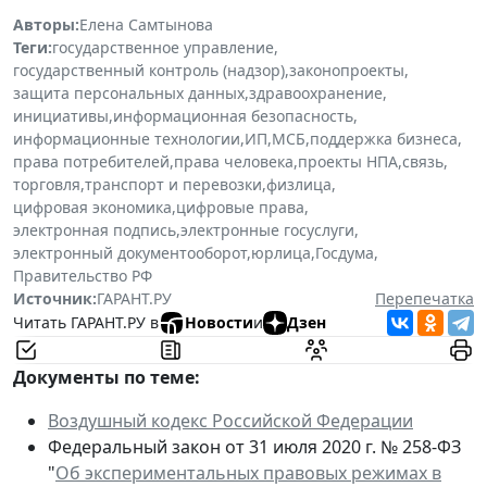
Авторы:
Елена Самтынова
Теги:
государственное управление
,
государственный контроль (надзор)
,
законопроекты
,
защита персональных данных
,
здравоохранение
,
инициативы
,
информационная безопасность
,
информационные технологии
,
ИП
,
МСБ
,
поддержка бизнеса
,
права потребителей
,
права человека
,
проекты НПА
,
связь
,
торговля
,
транспорт и перевозки
,
физлица
,
цифровая экономика
,
цифровые права
,
электронная подпись
,
электронные госуслуги
,
электронный документооборот
,
юрлица
,
Госдума
,
Правительство РФ
Источник:
ГАРАНТ.РУ
Перепечатка
Читать ГАРАНТ.РУ в
Новости
и
Дзен
Документы по теме:
Воздушный кодекс Российской Федерации
Федеральный закон от 31 июля 2020 г. № 258-ФЗ
"
Об экспериментальных правовых режимах в