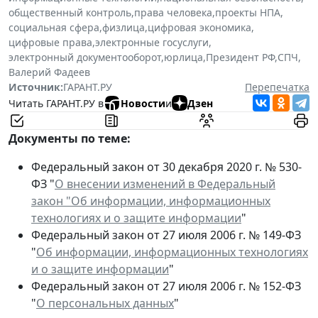
общественный контроль
,
права человека
,
проекты НПА
,
социальная сфера
,
физлица
,
цифровая экономика
,
цифровые права
,
электронные госуслуги
,
электронный документооборот
,
юрлица
,
Президент РФ
,
СПЧ
,
Валерий Фадеев
Источник:
ГАРАНТ.РУ
Перепечатка
Читать ГАРАНТ.РУ в
Новости
и
Дзен
Документы по теме:
Федеральный закон от 30 декабря 2020 г. № 530-
ФЗ "
О внесении изменений в Федеральный
закон "Об информации, информационных
технологиях и о защите информации
"
Федеральный закон от 27 июля 2006 г. № 149-ФЗ
"
Об информации, информационных технологиях
и о защите информации
"
Федеральный закон от 27 июля 2006 г. № 152-ФЗ
"
О персональных данных
"