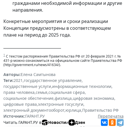
гражданами необходимой информации и другие
направления.
Конкретные мероприятия и сроки реализации
Концепции предусмотрены в соответствующем
плане на период до 2025 года.
_____________________________
1
С текстом распоряжения Правительства РФ от 20 февраля 2021 г. №
431-р можно ознакомиться на официальном сайте Праивтельства РФ
(http://government.ru/news/41634/).
Авторы:
Елена Самтынова
Теги:
2021
,
государственное управление
,
государственные услуги
,
информационные технологии
,
права человека
,
семья
,
социальная сфера
,
социальное обеспечение
,
физлица
,
цифровая экономика
,
цифровые права
,
электронные госуслуги
,
электронный документооборот
,
юрлица
,
Правительство РФ
Источник:
ГАРАНТ.РУ
Перепечатка
Читать ГАРАНТ.РУ в
Новости
и
Дзен