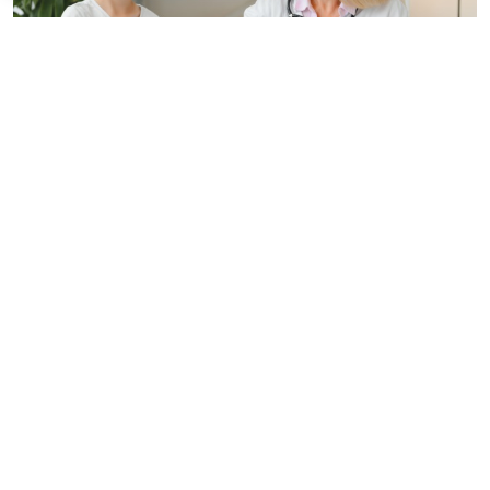
© hryshchyshen / Фотобанк 123RF.com
Минздрав России утвердил новый "детский"
стандарт медпомощи при преждевременном
половом развитии взамен аналогичного от 2022
года, коды по МКБ-Х:
Е22.8
Другие состояния
гиперфункции гипофиза,
Е28.1
Избыток андрогенов,
Е29.0
Гиперфункция яичек,
Е30.1
Преждевременное
половое созревание,
Е30.8
Другие нарушения
полового созревания,
Е31.1
Полигландулярная
гиперфункция (
Приказ Минздрава России от 17 июня
2026 г. № 624н, зарег. в Минюсте России 22 июля 2026
года)
.