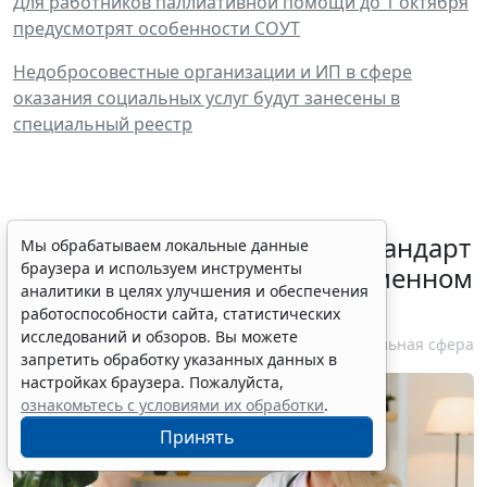
Для работников паллиативной помощи до 1 октября
предусмотрят особенности СОУТ
Недобросовестные организации и ИП в сфере
оказания социальных услуг будут занесены в
специальный реестр
Минздрав России обновил стандарт
Мы обрабатываем локальные данные
браузера и используем инструменты
медпомощи при преждевременном
аналитики в целях улучшения и обеспечения
половом развитии
работоспособности сайта, статистических
исследований и обзоров. Вы можете
6 августа 2026 17:02
Социальная сфера
запретить обработку указанных данных в
настройках браузера. Пожалуйста,
ознакомьтесь с условиями их обработки
.
Принять