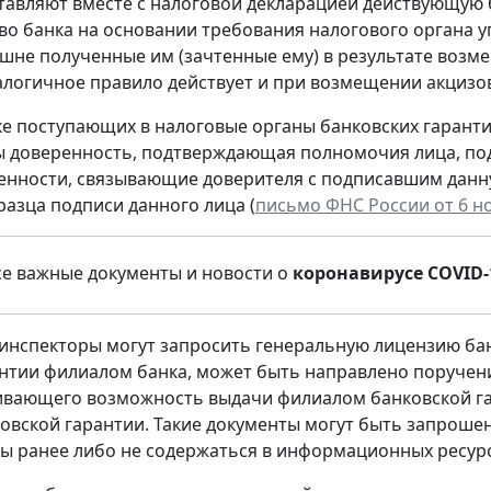
тавляют вместе с налоговой декларацией действующую
во банка на основании требования налогового органа 
ишне полученные им (зачтенные ему) в результате возме
налогичное правило действует и при возмещении акцизов
е поступающих в налоговые органы банковских гарантий
 доверенность, подтверждающая полномочия лица, под
енности, связывающие доверителя с подписавшим дан
разца подписи данного лица (
письмо ФНС России от 6 но
се важные документы и новости о
коронавирусе COVID-
 инспекторы могут запросить генеральную лицензию бан
нтии филиалом банка, может быть направлено поручени
вающего возможность выдачи филиалом банковской гар
овской гарантии. Такие документы могут быть запроше
ы ранее либо не содержаться в информационных ресурс