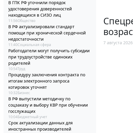
В ГПК РФ уточнили порядок
удостоверения доверенностей
находящихся в СИЗО лиц
Спецр
11:56
Общество
В РФ актуализировали стандарт
возрас
помощи при хронической сердечной
недостаточности
7 августа 2026
11:40
Социальная сфера
Работодатели могут получить субсидии
при трудоустройстве одиноких
родителей
10:54
Труд
Процедуру заключения контракта по
итогам электронного запроса
котировок уточнят
10:32
Бизнес
В РФ выпустили методичку по
соцзаказу и выбору КВР при обучении
госслужащих
10:04
Бюджетный учет
Срок актуализации данных для
иностранных производителей