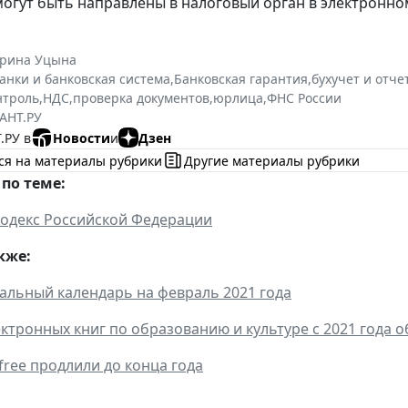
огут быть направлены в налоговый орган в электронн
ерина Уцына
анки и банковская система
,
Банковская гарантия
,
бухучет и отче
нтроль
,
НДС
,
проверка документов
,
юрлица
,
ФНС России
АНТ.РУ
.РУ в
Новости
и
Дзен
ся на материалы рубрики
Другие материалы рубрики
по теме:
одекс Российской Федерации
кже:
льный календарь на февраль 2021 года
ктронных книг по образованию и культуре с 2021 года о
free продлили до конца года