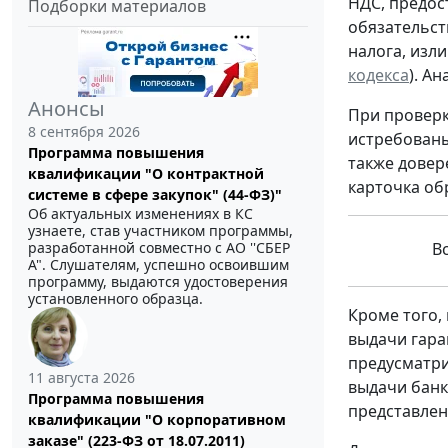
НДС, предос
Подборки материалов
обязательст
налога, изл
кодекса
). А
Анонсы
При проверк
8 сентября 2026
истребованы
Программа повышения
также довер
квалификации "О контрактной
карточка об
системе в сфере закупок" (44-ФЗ)"
Об актуальных изменениях в КС
узнаете, став участником программы,
разработанной совместно с АО ''СБЕР
В
А". Слушателям, успешно освоившим
программу, выдаются удостоверения
установленного образца.
Кроме того,
выдачи гара
предусматри
11 августа 2026
выдачи банк
Программа повышения
представлен
квалификации "О корпоративном
заказе" (223-ФЗ от 18.07.2011)