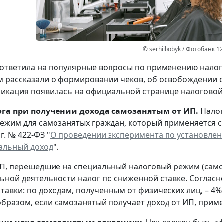
© serhiibobyk / Фотобанк 1
ответила на популярные вопросы по применению налога
 рассказали о формировании чеков, об освобождении от
ликация появилась на официальной странице налоговой 
ога при получении дохода самозанятым от ИП.
Нало
ежим для самозанятых граждан, который применяется с 
г. № 422-ФЗ "
О проведении эксперимента по установлен
альный доход
".
П, перешедшие на специальный налоговый режим (самоз
ьной деятельности налог по сниженной ставке. Соглас
тавки: по доходам, полученным от физических лиц, – 4%
 образом, если самозанятый получает доход от ИП, прим