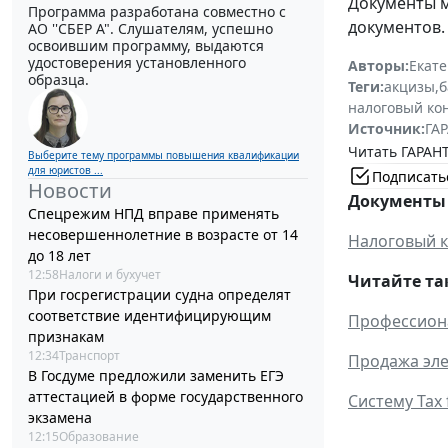
Документы м
Программа разработана совместно с
документов.
АО ''СБЕР А". Слушателям, успешно
освоившим программу, выдаются
удостоверения установленного
Авторы:
Екат
образца.
Теги:
акцизы
,
б
налоговый ко
Источник:
ГАР
Читать ГАРАНТ
Выберите тему программы повышения квалификации
для юристов ...
Подписать
Новости
Документы 
Спецрежим НПД вправе применять
несовершеннолетние в возрасте от 14
Налоговый к
до 18 лет
12:58
Налоги и бухучет
Читайте та
При госрегистрации судна определят
соответствие идентифицирующим
Профессиона
признакам
12:34
Транспорт
Продажа эле
В Госдуме предложили заменить ЕГЭ
аттестацией в форме государственного
Систему Tax 
экзамена
12:15
Образование