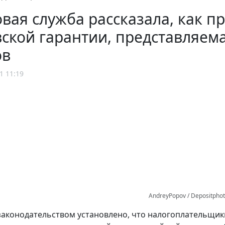
вая служба рассказала, как п
ской гарантии, представляем
ов
1 11:19
AndreyPopov / Depositpho
законодательством установлено, что налогоплательщи