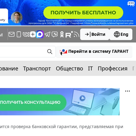
м
Войти
Eng
Перейти в систему ГАРАНТ
ование
Транспорт
Общество
IT
Профессия
П
дится проверка банковской гарантии, представляемая при