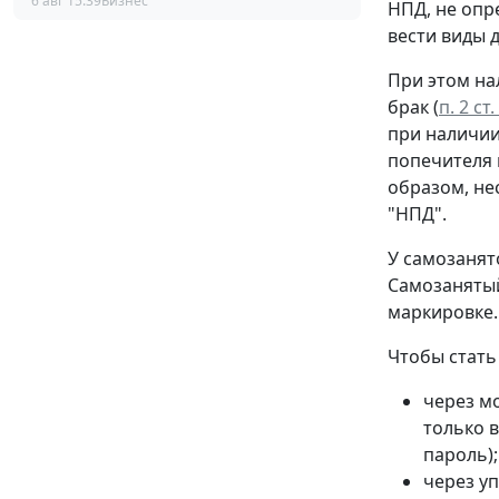
6 авг 15:39
Бизнес
НПД, не опр
вести виды 
При этом на
брак (
п. 2 с
при наличии
попечителя 
образом, не
"НПД".
У самозанят
Самозанятый
маркировке.
Чтобы стать
через м
только в
пароль);
через у