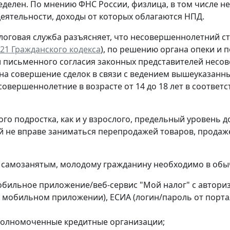
еделен. По мнению ФНС России, физлица, в том числе не
деятельности, доходы от которых облагаются НПД.
логовая служба разъясняет, что несовершеннолетний с
т. 21 Гражданского кодекса
), по решению органа опеки и 
 письменного согласия законных представителей несов
на совершение сделок в связи с ведением вышеуказанны
совершеннолетние в возрасте от 14 до 18 лет в соотве
ого подростка, как и у взрослого, предельный уровень 
 не вправе заниматься перепродажей товаров, продаж
 самозанятым, молодому гражданину необходимо в обы
обильное приложение/веб-сервис "Мой налог" с автори
 мобильном приложении), ЕСИА (логин/пароль от портал
полномоченные кредитные организации;