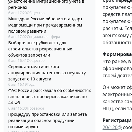
Срок перед
ужесточение миграционного учета в
покупателю 
регионах
6 авг 17:20
Общество
средств пла
Минздрав России обновил стандарт
покупателю 
медпомощи при преждевременном
расчеты. Ес
половом развитии
агентскому д
6 авг 17:02
Социальная сфера
обязанность
Выборочные рубки леса для
строительства рекреационных
Формирован
объектов запретили
6 авг 16:41
Общество
что ранее, 
Сервис автоматического
сформироват
аннулирования патентов за неуплату
своей деяте
запустят с 10 августа
6 авг 16:19
Труд
Он может сф
ФАС России рассказала об особенностях
электронных
внеплановых проверок заказчиков по
качестве са
44-ФЗ
НПД, если т
6 авг 16:00
Проверки
Процедуру приостановки или запрета
Регистраци
реализации опасной продукции
оптимизируют
20/120@
соо