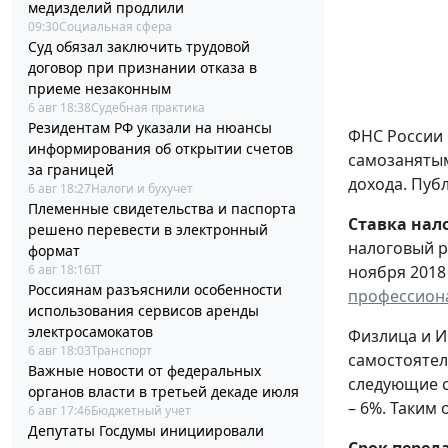
медизделий продлили
09:30
Социальная сфера
Суд обязал заключить трудовой
договор при признании отказа в
приеме незаконным
6 авг 18:38
Судебная практика
Резидентам РФ указали на нюансы
ФНС России 
информирования об открытии счетов
самозанятым
за границей
дохода. Пуб
6 авг 18:27
Налоги и бухучет
Племенные свидетельства и паспорта
Ставка нал
решено перевести в электронный
налоговый р
формат
6 авг 18:16
IT
ноября 2018 
Россиянам разъяснили особенности
профессион
использования сервисов аренды
электросамокатов
Физлица и И
6 авг 18:03
Транспорт
самостоятел
Важные новости от федеральных
следующие с
органов власти в третьей декаде июля
– 6%. Таким
6 авг 17:46
Бюджетный учет
Депутаты Госдумы инициировали