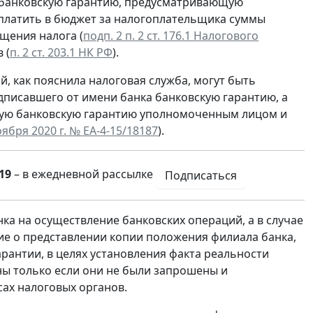
 банковскую гарантию, предусматривающую
уплатить в бюджет за налогоплательщика суммы
щения налога (
подп. 2 п. 2 ст. 176.1 Налогового
 (
п. 2 ст. 203.1 НК РФ
).
, как пояснила налоговая служба, могут быть
писавшего от имени банка банковскую гарантию, а
ную банковскую гарантию уполномоченным лицом и
ября 2020 г. № ЕА-4-15/18187
).
19
– в ежедневной рассылке
Подписаться
ка на осуществление банковских операций, а в случае
е о представлении копии положения филиала банка,
антии, в целях установления факта реальности
ны только если они не были запрошены и
ах налоговых органов.