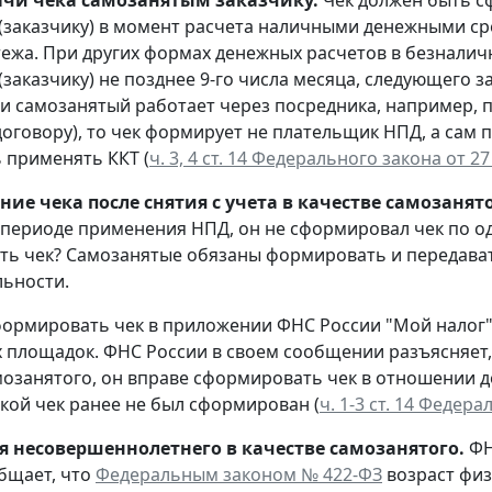
ачи чека самозанятым заказчику.
Чек должен быть 
(заказчику) в момент расчета наличными денежными ср
тежа. При других формах денежных расчетов в безнали
(заказчику) не позднее 9-го числа месяца, следующего
ли самозанятый работает через посредника, например, 
оговору), то чек формирует не плательщик НПД, а сам по
 применять ККТ (
ч. 3, 4 ст. 14 Федерального закона от 2
ие чека после снятия с учета в качестве самозанято
в периоде применения НПД, он не сформировал чек по од
ь чек? Самозанятые обязаны формировать и передавать
льности.
ормировать чек в приложении ФНС России "Мой налог"
 площадок. ФНС России в своем сообщении разъясняет, 
мозанятого, он вправе сформировать чек в отношении 
акой чек ранее не был сформирован (
ч. 1-3 ст. 14 Федер
я несовершеннолетнего в качестве самозанятого.
ФН
бщает, что
Федеральным законом № 422-ФЗ
возраст физ