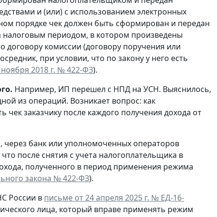
сформирован налогоплательщиком и передан
едствами и (или) с использованием электронных
чном порядке чек должен быть сформирован и передан
 за налоговым периодом, в котором произведены
по договору комиссии (договору поручения или
средник, при условии, что по закону у него есть
7 ноября 2018 г. № 422-ФЗ
).
го.
Например, ИП перешел с НПД на УСН. Выяснилось,
ной из операций. Возникает вопрос: как
 чек заказчику после каждого получения дохода от
, через банк или уполномоченных операторов
что после снятия с учета налогоплательщика в
дохода, полученного в период применения режима
ального закона № 422-ФЗ
).
С России в
письме от 24 апреля 2025 г. № ЕД-16-
ического лица, который вправе применять режим