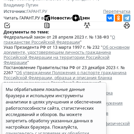
Владимир Путин
Источник:
ГАРАНТ.РУ
Перепечатка
Читать ГАРАНТ.РУ в
Новости
и
Дзен
Документы по теме:
Федеральный закон от 28 апреля 2023 г. № 138-ФЗ "
О
гражданстве Российской Федерации
"
Указ Президента РФ от 13 марта 1997 г. № 232 "
Об основном
документе, удостоверяющем личность гражданина
Российской Федерации на территории Российской
Федерации
"
Постановление Правительства РФ от 23 декабря 2023 г. №
2267 "
Об утверждении Положения о паспорте гражданина
Российской Федерации, образца и описания бланка
паспорта гражданина Российской Федерации
"
Читайте также:
Мы обрабатываем локальные данные
Владимир Путин подписал закон о продлении срока
браузера и используем инструменты
действия "гаражной амнистии"
аналитики в целях улучшения и обеспечения
Минюст России разработал проект о сроке обнаружения
недостатков товара
работоспособности сайта, статистических
Правила формирования наблюдательных советов
исследований и обзоров. Вы можете
автономных учреждений обновили
запретить обработку указанных данных в
В РФ определены коды агрегатного состояния и физической
настройках браузера. Пожалуйста,
формы видов отходов
ознакомьтесь с условиями их обработки
.