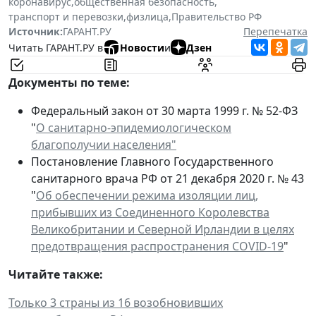
коронавирус
,
общественная безопасность
,
транспорт и перевозки
,
физлица
,
Правительство РФ
Источник:
ГАРАНТ.РУ
Перепечатка
Читать ГАРАНТ.РУ в
Новости
и
Дзен
Документы по теме:
Федеральный закон от 30 марта 1999 г. № 52-ФЗ
"
О санитарно-эпидемиологическом
благополучии населения"
Постановление Главного Государственного
санитарного врача РФ от 21 декабря 2020 г. № 43
"
Об обеспечении режима изоляции лиц,
прибывших из Соединенного Королевства
Великобритании и Северной Ирландии в целях
предотвращения распространения COVID-19
"
Читайте также:
Только 3 страны из 16 возобновивших