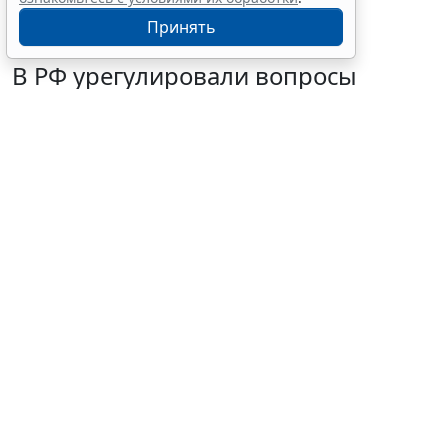
Принять
В РФ урегулировали вопросы
использования с/х земель для
сельского туризма
7 августа 2026 16:18
Общество
© buccaneer / Фотобанк 123RF.com