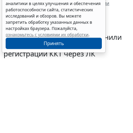
законов 44-ФЗ и 223-ФЗ в условиях пандемии
аналитики в целях улучшения и обеспечения
работоспособности сайта, статистических
исследований и обзоров. Вы можете
запретить обработку указанных данных в
настройках браузера. Пожалуйста,
ознакомьтесь с условиями их обработки
.
Налогоплательщикам напомнили
Принять
об упрощенном порядке
регистрации ККТ через ЛК
5 августа 2026 17:12
Бизнес