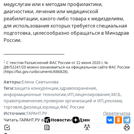
медуслугам или к методам профилактики,
диагностики, лечения или медицинской
реабилитации, какого-либо товара к медизделиям,
для использования которых требуется специальная
подготовка, целесообразно обращаться в Минздрав
России.
_____________________________
1
С текстом Разъяснений ФАС России от 22 июня 2020 г. №
ДФ/52241/20 можно ознакомиться на официальном сайте ФАС России
(https://fas.gov.ru/documents/686828).
Авторы:
Елена Самтынова
Теги:
защита конкуренции
,
здравоохранение
,
информационные технологии
,
ИП
,
лицензирование
,
МСБ
,
правоприменение
,
проверки организаций и ИП
,
реклама
,
торговля
,
физлица
,
юрлица
,
ФАС России
Источник:
ГАРАНТ.РУ
Перепечатка
Читать ГАРАНТ.РУ в
Новости
и
Дзен