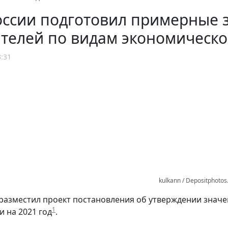
оссии подготовил примерные 
телей по видам экономическо
3:31
kulkann / Depositphoto
разместил проект постановления об утверждении знач
1
и на 2021 год
.