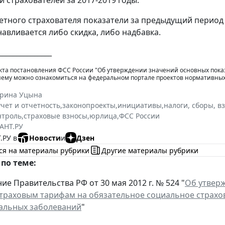
и страхователей за 2017-2019 годы.
ретного страхователя показатели за предыдущий период
навливается либо скидка, либо надбавка.
_______________
кта постановления ФСС России "Об утверждении значений основных показ
ему можно ознакомиться на федеральном портале проектов нормативных пр
ерина Уцына
учет и отчетность
,
законопроекты
,
инициативы
,
налоги, сборы, в
нтроль
,
страховые взносы
,
юрлица
,
ФСС России
АНТ.РУ
.РУ в
Новости
и
Дзен
ся на материалы рубрики
Другие материалы рубрики
по теме:
ие Правительства РФ от 30 мая 2012 г. № 524 "
Об утверж
страховым тарифам на обязательное социальное страхов
альных заболеваний
"