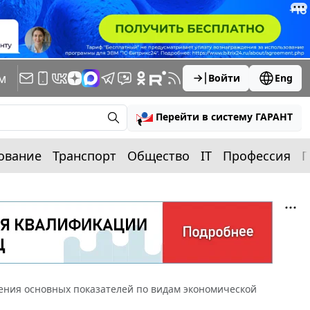
м
Войти
Eng
Перейти в систему ГАРАНТ
ование
Транспорт
Общество
IT
Профессия
П
ения основных показателей по видам экономической