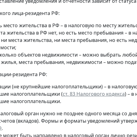
ставление уведомления и отчетности зависит от статуса
кого лица-резидента РФ:
ь место жительства в РФ – в налоговую по месту жительс
та жительства в РФ нет, но есть место пребывания – в 
 ни места жительства, ни места пребывания, но есть н
мости;
сколько объектов недвижимости – можно выбрать любой 
т жилья, места пребывания, недвижимости – можно пода
ации-резидента РФ:
ации (не крупнейшие налогоплательщики) – в налогову
шие налогоплательщики (
ст. 83 Налогового кодекса
) – 
шие налогоплательщики.
алоговый орган нужно не позднее одного месяца со дня 
счетов (вкладов). Формы и форматы уведомлений утве
@
.
 может быть направлено в налоговый орган лично рез