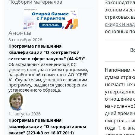
Подборки материалов
Законодател
экономическ
страховых в
скидок и на
основных по
Анонсы
8 сентября 2026
Программа повышения
В
квалификации "О контрактной
системе в сфере закупок" (44-ФЗ)"
Об актуальных изменениях в КС
узнаете, став участником программы,
Напомним, чт
разработанной совместно с АО ''СБЕР
сумма страх
А". Слушателям, успешно освоившим
несчастных 
программу, выдаются удостоверения
установленного образца.
утвержденн
отношение с
начисленной
дней времен
11 августа 2026
Программа повышения
смертельным
квалификации "О корпоративном
года. Т. е.
заказе" (223-ФЗ от 18.07.2011)