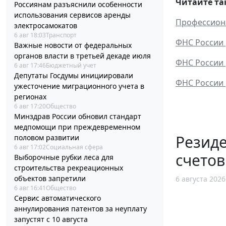
Читайте та
Россиянам разъяснили особенности
использования сервисов аренды
Профессиона
электросамокатов
6 авг 18:03
Транспорт
ФНС России 
Важные новости от федеральных
органов власти в третьей декаде июля
ФНС России 
6 авг 17:46
Бюджетный учет
Депутаты Госдумы инициировали
ФНС России 
ужесточение миграционного учета в
регионах
6 авг 17:20
Общество
Минздрав России обновил стандарт
медпомощи при преждевременном
Резид
половом развитии
6 авг 17:02
Социальная сфера
счетов
Выборочные рубки леса для
строительства рекреационных
объектов запретили
6 августа 2026
6 авг 16:41
Общество
Сервис автоматического
аннулирования патентов за неуплату
запустят с 10 августа