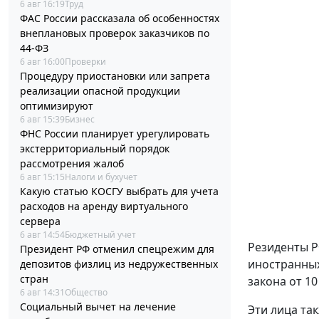
6 авг 16:19
Труд
ФАС России рассказала об особенностях
внеплановых проверок заказчиков по
44-ФЗ
6 авг 16:00
Проверки
Процедуру приостановки или запрета
реализации опасной продукции
оптимизируют
6 авг 15:39
Бизнес
ФНС России планирует урегулировать
экстерриториальный порядок
рассмотрения жалоб
6 авг 15:15
Налоги и бухучет
Какую статью КОСГУ выбрать для учета
расходов на аренду виртуального
сервера
6 авг 14:54
Бюджетный учет
Резиденты Р
Президент РФ отменил спецрежим для
иностранных
депозитов физлиц из недружественных
стран
закона от 10
6 авг 14:31
Общество
Социальный вычет на лечение
Эти лица та