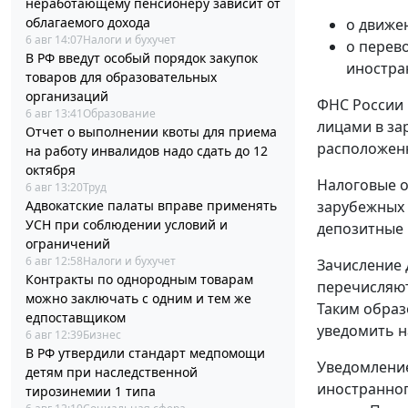
неработающему пенсионеру зависит от
облагаемого дохода
о движе
6 авг 14:07
Налоги и бухучет
о перев
В РФ введут особый порядок закупок
иностра
товаров для образовательных
организаций
ФНС России 
6 авг 13:41
Образование
лицами в за
Отчет о выполнении квоты для приема
расположенн
на работу инвалидов надо сдать до 12
октября
Налоговые о
6 авг 13:20
Труд
Адвокатские палаты вправе применять
зарубежных 
УСН при соблюдении условий и
депозитные 
ограничений
6 авг 12:58
Налоги и бухучет
Зачисление 
Контракты по однородным товарам
перечисляют
можно заключать с одним и тем же
Таким образ
едпоставщиком
уведомить н
6 авг 12:39
Бизнес
В РФ утвердили стандарт медпомощи
Уведомление
детям при наследственной
иностранног
тирозинемии 1 типа