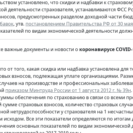
ьством установлено, что скидки и надбавки к страхово
ой деятельности страхователя, устанавливаются ФСС Р
зносов, предусмотренных разделом доходной части бюд
дбавок
, утв.
постановлением Правительства РФ от 30 мая 
казателей по видам экономической деятельности должн
се важные документы и новости о
коронавирусе COVID-
о от того, какая скидка или надбавка установлена для 
овых взносов, подлежащая уплате организациями. Разме
случаев на производстве и профессиональных заболеван
ой
приказом Минтруда России от 1 августа 2012 г. № 39н
уммы обеспечения по страхованию в связи со всеми п
 сумме страховых взносов, количество страховых случае
ной нетрудоспособности у страхователя на 1 несчастны
 исходом. Все эти показатели определяются по итогам
 значения основных показателей по видам экономической