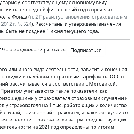
му тарифу, соответствующему основному виду
оссии на очередной финансовый год в пределах
жета Фонда (
п. 2 Правил установления страхователям
2012 г. № 524
). Рассчитаны и утверждены значения
ы быть не позднее 1 июня текущего года.
19
– в ежедневной рассылке
Подписаться
того или иного вида деятельности, зависит и конечная
р скидки и надбавки к страховым тарифам на ОСС от
ий рассчитывается в соответствии с Методикой,
. При этом учитываются такие показатели, как
роизошедшими у страхователя страховыми случаями к
в у страхователя на 1 тыс. работающих и количество
й случай, признанный страховым, исключая случаи со
 деятельности страхователей за три предшествующих
 деятельности на 2021 год определены по итогам