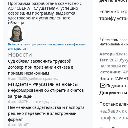
деятельност
Программа разработана совместно с
АО ''СБЕР А". Слушателям, успешно
Если у конк
освоившим программу, выдаются
удостоверения установленного
тарифу уста
образца.
______________
1
С текстом прое
материалами к н
Выберите тему программы повышения квалификации
для юристов ...
Новости
Авторы:
Екат
Теги:
2021
,
бух
Суд обязал заключить трудовой
налоговый ко
договор при признании отказа в
Источник:
ГАР
приеме незаконным
Читать ГАРАНТ
6 авг 18:38
Судебная практика
Резидентам РФ указали на нюансы
Подписать
информирования об открытии счетов
Документы 
за границей
6 авг 18:27
Налоги и бухучет
Постановлен
Племенные свидетельства и паспорта
надбавок к 
решено перевести в электронный
профессион
формат
6 авг 18:16
IT