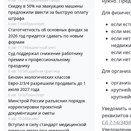
6 авг 12:10
Социальная сфера
нужно. Пред
Скидку в 50% на эвакуацию машины
предложили ввести за быструю оплату
Для физичес
штрафа
если ест
6 авг 11:44
Транспорт
Статотчетность об основных фондах за
если мес
2026 год придется сдавать по новым
если нет
формам
недвижи
6 авг 11:19
Бюджетный учет
если не
Суд поддержал снижение работнику
если не
премии к профессиональному
празднику
Для организ
6 авг 10:58
Судебная практика
Бензин экологических классов
организ
Евро-2/3/4 разрешили продавать до 1
июля 2027 года
крупней
6 авг 10:33
Транспорт
крупней
Минстрой России разъяснил порядок
корректировки проектной
Уведомить н
документации и сметы
реквизитов 
6 авг 10:04
Бизнес
СД-7-14/349
Вступил в силу стандарт медицинской
Уведомление
помощи детям при иммунной