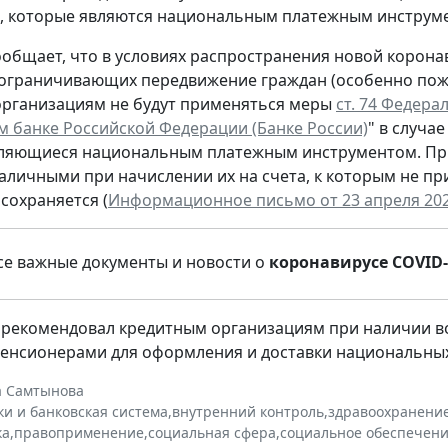
, которые являются национальным платежным инструм
ообщает, что в условиях распространения новой корон
 ограничивающих передвижение граждан (особенно пожил
рганизациям не будут применяться меры
ст. 74 Федера
 банке Российской Федерации (Банке России)
" в случа
вляющиеся национальным платежным инструментом. При
аличными при начислении их на счета, к которым не пр
сохраняется (
Информационное письмо от 23 апреля 2020
е важные документы и новости о
коронавирусе COVID-
 рекомендовал кредитным организациям при наличии в
енсионерами для оформления и доставки национальны
а Самтынова
ки и банковская система
,
внутренний контроль
,
здравоохранени
ка
,
правоприменение
,
социальная сфера
,
социальное обеспечен