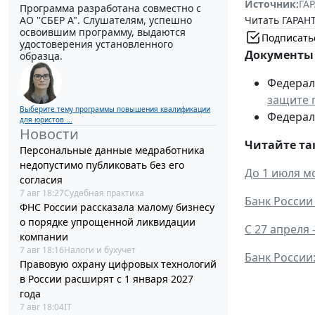
Источник:
ГАР
Программа разработана совместно с
Читать ГАРАНТ
АО ''СБЕР А". Слушателям, успешно
освоившим программу, выдаются
Подписать
удостоверения установленного
Документы 
образца.
Федераль
защите 
Выберите тему программы повышения квалификации
Федераль
для юристов ...
Новости
Читайте та
Персональные данные медработника
недопустимо публиковать без его
До 1 июля м
согласия
7 авг 18:27
Судебная практика
Банк России
ФНС России рассказала малому бизнесу
о порядке упрощенной ликвидации
С 27 апреля
компании
7 авг 18:16
Налоги и бухучет
Банк России
Правовую охрану цифровых технологий
в России расширят с 1 января 2027
года
7 авг 18:04
IT