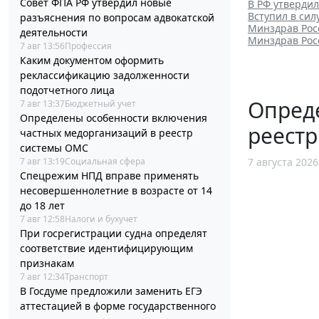
Совет ФПА РФ утвердил новые
В РФ утверди
Вступил в си
разъяснения по вопросам адвокатской
Минздрав Рос
деятельности
Минздрав Рос
7 авг 13:56
Профессия
Каким документом оформить
реклассификацию задолженности
подотчетного лица
Опред
7 авг 13:37
Бюджетный учет
Определены особенности включения
реест
частных медорганизаций в реестр
системы ОМС
7 авг 13:19
Социальная сфера
7 августа 2026
Спецрежим НПД вправе применять
несовершеннолетние в возрасте от 14
до 18 лет
7 авг 12:58
Налоги и бухучет
При госрегистрации судна определят
соответствие идентифицирующим
признакам
7 авг 12:34
Транспорт
В Госдуме предложили заменить ЕГЭ
аттестацией в форме государственного