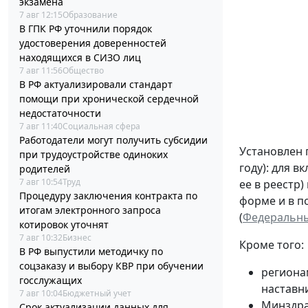
экзамена
7 авг 12:15
Образование
В ГПК РФ уточнили порядок
удостоверения доверенностей
находящихся в СИЗО лиц
7 авг 11:56
Общество
В РФ актуализировали стандарт
помощи при хронической сердечной
недостаточности
7 авг 11:40
Социальная сфера
Работодатели могут получить субсидии
Установлен 
при трудоустройстве одиноких
году): для 
родителей
7 авг 10:54
Труд
ее в реестр
Процедуру заключения контракта по
форме и в п
итогам электронного запроса
(
Федеральный
котировок уточнят
7 авг 10:32
Бизнес
Кроме того:
В РФ выпустили методичку по
соцзаказу и выбору КВР при обучении
региона
госслужащих
наставн
7 авг 10:04
Бюджетный учет
Минздра
Срок актуализации данных для