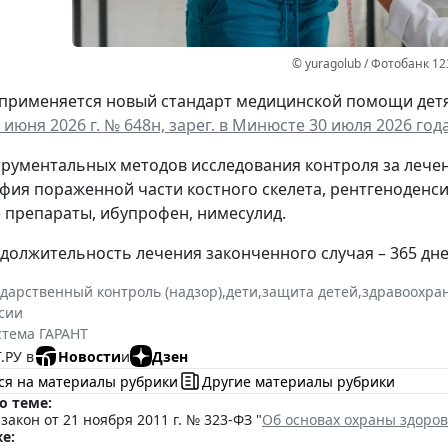
© yuragolub / Фотобанк 1
а применяется новый стандарт медицинской помощи дет
 июня 2026 г. № 648н, зарег. в Минюсте 30 июля 2026 года
трументальных методов исследования контроля за леч
фия пораженной части костного скелета, рентгеноденс
препараты, ибупрофен, нимесулид.
должительность лечения законченного случая – 365 дне
ударственный контроль (надзор)
,
дети
,
защита детей
,
здравоохра
сии
стема ГАРАНТ
.РУ в
Новости
и
Дзен
ся на материалы рубрики
Другие материалы рубрики
о теме:
акон от 21 ноября 2011 г. № 323-ФЗ "
Об основах охраны здоро
е: