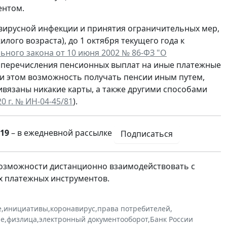
ентом.
авирусной инфекции и принятия ограничительных мер,
ого возраста), до 1 октября текущего года к
льного закона от 10 июня 2002 № 86-ФЗ "О
е перечисления пенсионных выплат на иные платежные
 этом возможность получать пенсии иным путем,
ивязаны никакие карты, а также другими способами
 г. № ИН-04-45/81
).
19
– в ежедневной рассылке
Подписаться
озможности дистанционно взаимодействовать с
х платежных инструментов.
е
,
инициативы
,
коронавирус
,
права потребителей
,
ие
,
физлица
,
электронный документооборот
,
Банк России