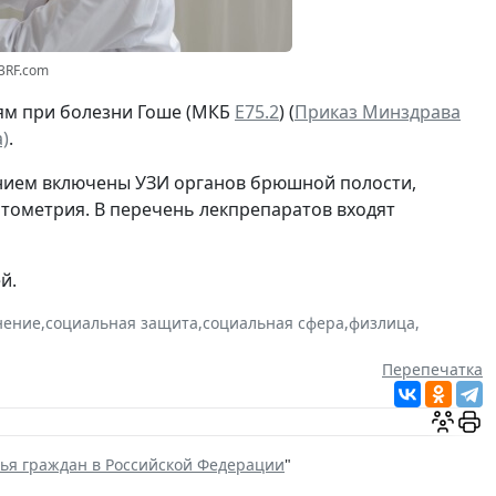
23RF.com
ям при болезни Гоше (МКБ
Е75.2
) (
Приказ Минздрава
)
.
ением включены УЗИ органов брюшной полости,
итометрия. В перечень лекпрепаратов входят
й.
нение
,
социальная защита
,
социальная сфера
,
физлица
,
Перепечатка
вья граждан в Российской Федерации
"