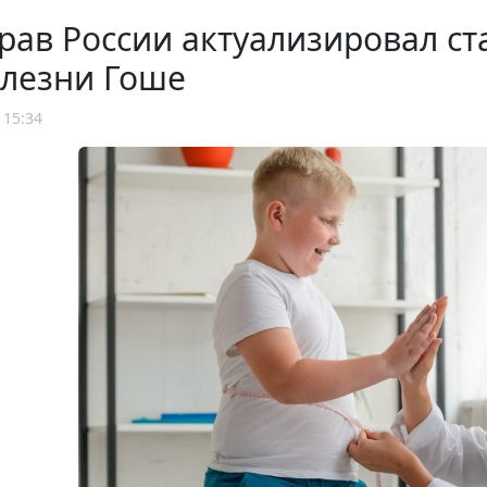
рав России актуализировал с
олезни Гоше
 15:34