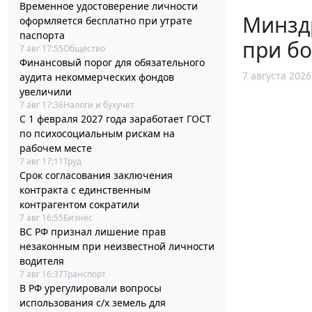
Временное удостоверение личности
Минзд
оформляется бесплатно при утрате
паспорта
при б
7 авг 17:55
Общество
Финансовый порог для обязательного
7 августа 2026
аудита некоммерческих фондов
увеличили
7 авг 17:36
Налоги и бухучет
С 1 февраля 2027 года заработает ГОСТ
по психосоциальным рискам на
рабочем месте
7 авг 17:11
Труд
Срок согласования заключения
контракта с единственным
контрагентом сократили
7 авг 16:55
Бизнес
ВС РФ признал лишение прав
незаконным при неизвестной личности
водителя
7 авг 16:37
Транспорт
В РФ урегулировали вопросы
использования с/х земель для