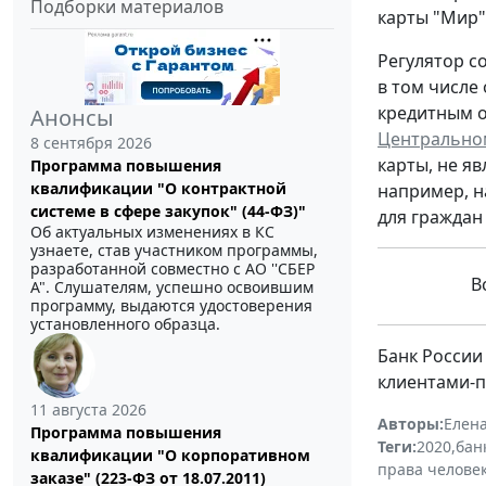
Подборки материалов
карты "Мир"
Регулятор с
в том числе
кредитным о
Анонсы
Центральном
8 сентября 2026
карты, не я
Программа повышения
квалификации "О контрактной
например, н
системе в сфере закупок" (44-ФЗ)"
для граждан 
Об актуальных изменениях в КС
узнаете, став участником программы,
разработанной совместно с АО ''СБЕР
Вс
А". Слушателям, успешно освоившим
программу, выдаются удостоверения
установленного образца.
Банк России
клиентами-п
11 августа 2026
Авторы:
Елен
Программа повышения
Теги:
2020
,
бан
квалификации "О корпоративном
права челове
заказе" (223-ФЗ от 18.07.2011)