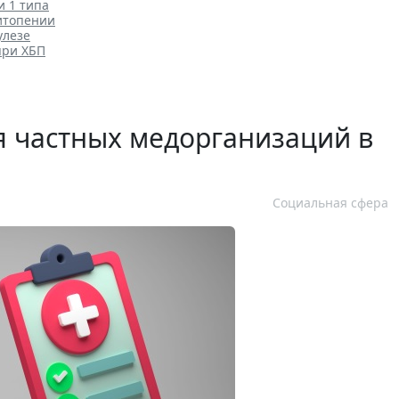
и 1 типа
итопении
улезе
при ХБП
 частных медорганизаций в
Социальная сфера