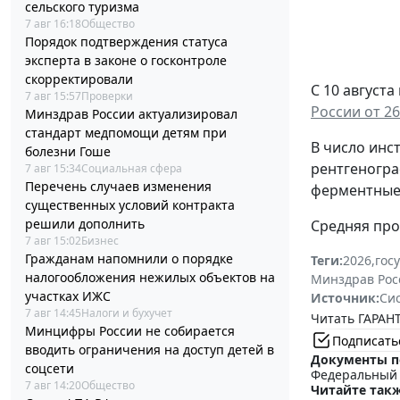
сельского туризма
7 авг 16:18
Общество
Порядок подтверждения статуса
эксперта в законе о госконтроле
скорректировали
С 10 август
7 авг 15:57
Проверки
России от 26
Минздрав России актуализировал
стандарт медпомощи детям при
В число инс
болезни Гоше
рентгеногра
7 авг 15:34
Социальная сфера
Перечень случаев изменения
ферментные 
существенных условий контракта
решили дополнить
Средняя про
7 авг 15:02
Бизнес
Гражданам напомнили о порядке
Теги:
2026
,
гос
налогообложения нежилых объектов на
Минздрав Рос
участках ИЖС
Источник:
Си
7 авг 14:45
Налоги и бухучет
Читать ГАРАНТ
Минцифры России не собирается
Подписать
вводить ограничения на доступ детей в
Документы п
соцсети
Федеральный з
7 авг 14:20
Общество
Читайте такж