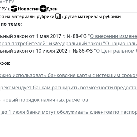
АНТ.РУ
.РУ в
Новости
и
Дзен
ся на материалы рубрики
Другие материалы рубрики
по теме:
ный закон от 1 мая 2017 г. № 88-ФЗ "
О внесении измене
прав потребителей" и Федеральный закон "О национал
ный закон от 10 июля 2002 г. № 86-ФЗ "
О Центральном б
кже:
ожно использовать банковские карты с истекшим сроко
 рекомендует банкам расширить возможности предоста
 – новый порядок наличных расчетов
: до 1 июля банки могут обслуживать клиентов по паспо