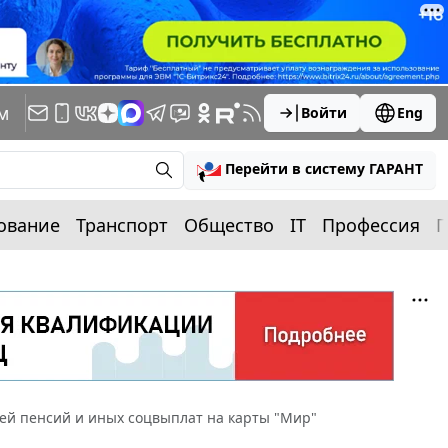
м
Войти
Eng
Перейти в систему ГАРАНТ
ование
Транспорт
Общество
IT
Профессия
П
лей пенсий и иных соцвыплат на карты "Мир"