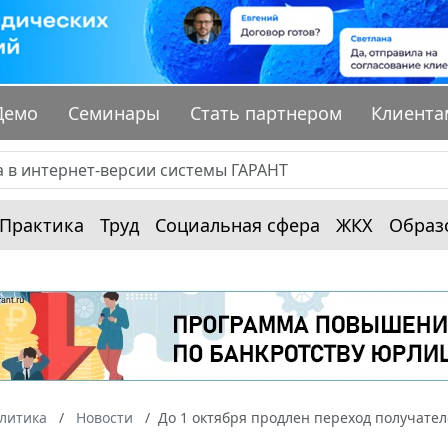
Демо
Семинары
Стать партнером
Клиента
Практика
Труд
Социальная сфера
ЖКХ
Образ
алитика
Новости
До 1 октября продлен переход получате