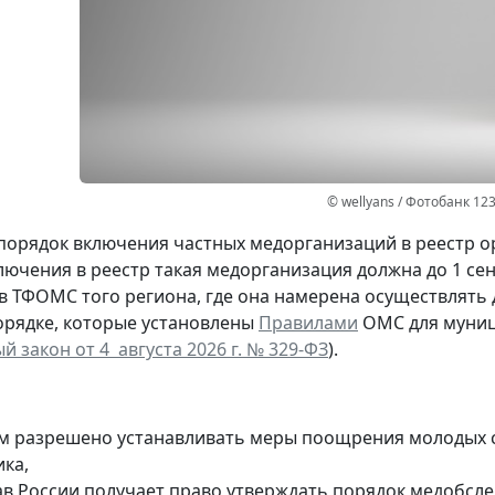
© wellyans / Фотобанк 12
порядок включения частных медорганизаций в реестр о
включения в реестр такая медорганизация должна до 1 с
) в ТФОМС того региона, где она намерена осуществлять
орядке, которые установлены
Правилами
ОМС для муниц
 закон от 4 августа 2026 г. № 329-ФЗ
).
м разрешено устанавливать меры поощрения молодых с
ика,
в России получает право утверждать порядок медобсле