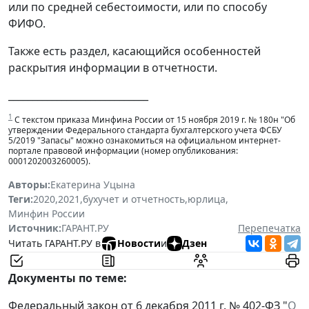
или по средней себестоимости, или по способу
ФИФО.
Также есть раздел, касающийся особенностей
раскрытия информации в отчетности.
_____________________________
1
С текстом приказа Минфина России от 15 ноября 2019 г. № 180н "Об
утверждении Федерального стандарта бухгалтерского учета ФСБУ
5/2019 "Запасы" можно ознакомиться на официальном интернет-
портале правовой информации (номер опубликования:
0001202003260005).
Авторы:
Екатерина Уцына
Теги:
2020
,
2021
,
бухучет и отчетность
,
юрлица
,
Минфин России
Источник:
ГАРАНТ.РУ
Перепечатка
Читать ГАРАНТ.РУ в
Новости
и
Дзен
Документы по теме:
Федеральный закон от 6 декабря 2011 г. № 402-ФЗ "
О