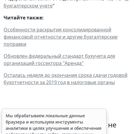
бухгалтерском учете
"
Читайте также:
Особенности раскрытия консолидированной
финансовой отчетности и другие бухгалтерские
поправки
Обновлен федеральный стандарт бухучета для
организаций госсектора "Аренда"
Осталась неделя до окончания срока сдачи годовой
бухотчетности за 2019 год в налоговые органы
Лауреаты премии в области
Мы обрабатываем локальные данные
браузера и используем инструменты
будущих технологий "Вызов" не
аналитики в целях улучшения и обеспечения
будут уплачивать НДФЛ