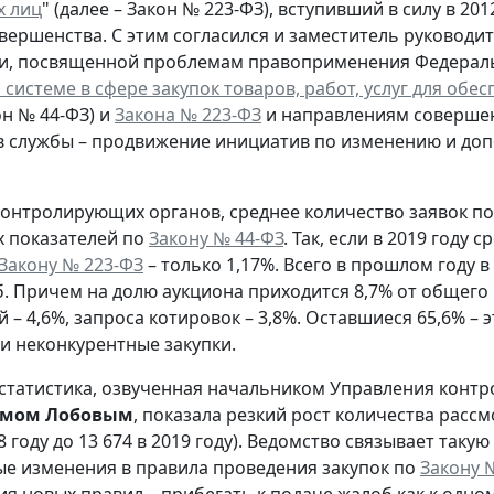
х лиц
" (далее – Закон № 223-ФЗ), вступивший в силу в 20
овершенства. С этим согласился и заместитель руководи
, посвященной проблемам правоприменения Федеральног
 системе в сфере закупок товаров, работ, услуг для об
он № 44-ФЗ) и
Закона № 223-ФЗ
и направлениям совершен
 службы – продвижение инициатив по изменению и доп
онтролирующих органов, среднее количество заявок п
 показателей по
Закону № 44-ФЗ
. Так, если в 2019 году
Закону № 223-ФЗ
– только 1,17%. Всего в прошлом году
б. Причем на долю аукциона приходится 8,7% от общего к
 – 4,6%, запроса котировок – 3,8%. Оставшиеся 65,6% – 
и неконкурентные закупки.
 статистика, озвученная начальником Управления конт
ёмом Лобовым
, показала резкий рост количества рас
18 году до 13 674 в 2019 году). Ведомство связывает так
е изменения в правила проведения закупок по
Закону 
я новых правил – прибегать к подаче жалоб как к одно