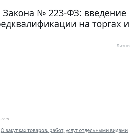
 Закона № 223-ФЗ: введение
редквалификации на торгах и
Бизнес
s.com
"
О закупках товаров, работ, услуг отдельными видами