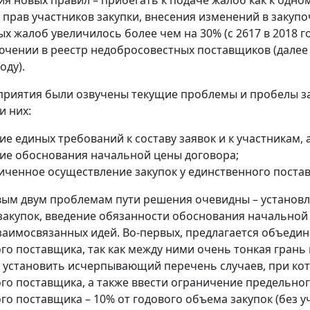
прав участников закупки, внесения изменений в закупо
 жалоб увеличилось более чем на 30% (с 2617 в 2018 год
ючении в реестр недобросовестных поставщиков (далее – 
оду).
приятия были озвучены текущие проблемы и пробелы з
и них:
ие единых требований к составу заявок и к участникам, 
вие обоснования начальной цены договора;
иченное осуществление закупок у единственного постав
вым двум проблемам пути решения очевидны – установле
закупок, введение обязанности обоснования начальной
заимосвязанных идей. Во-первых, предлагается объедин
го поставщика, так как между ними очень тонкая грань 
 установить исчерпывающий перечень случаев, при кот
го поставщика, а также ввести ограничение предельно
го поставщика – 10% от годового объема закупок (без