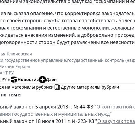
ованием законодательства о закупках госкомпаний и е
ев высказал опасение, что корректировка законодательс
но со своей стороны служба готова способствовать бол
звал госкомпании и естественные монополии, желающи
дожидаться внесения изменений, а добровольно присое
договоренности сторон будут разъяснены все неясности
лья Ключевская
ки
,
государственное управление
,
государственный контроль (над
Михаил Евраев
АНТ.РУ
.РУ в
Новости
и
Дзен
ся на материалы рубрики
Другие материалы рубрики
по теме:
ный закон от 5 апреля 2013 г. № 44-ФЗ "
О контрактной с
ения государственных и муниципальных нужд
"
ный закон от 18 июля 2011 г. № 223-ФЗ "
О закупках тов