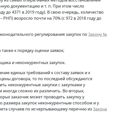
чную документацию и т. п. При этом число
у до 4371 в 2019 году). В свою очередь, количество
РНП) возросло почти на 70% (с 972 в 2018 году до
аконодательного регулирования закупок по
Закону №
а также к порядку оценки заявок;
щика и неконкурентных закупок.
ние единых требований к составу заявок и к
 цены договора, то по последней обсуждаются
ить неконкурентные закупки с закупками у
и иногда сложно их различить. Во-вторых,
орых заказчик может проводить закупку у
го размера закупок неконкурентным способом и у
 учета случаев по исчерпывающему перечню из
Закона