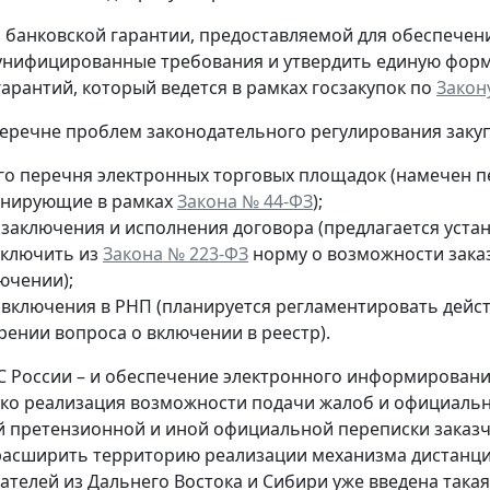
я банковской гарантии, предоставляемой для обеспечени
унифицированные требования и утвердить единую форму 
гарантий, который ведется в рамках госзакупок по
Закон
перечне проблем законодательного регулирования заку
го перечня электронных торговых площадок (намечен пе
нирующие в рамках
Закона № 44-ФЗ
);
 заключения и исполнения договора (предлагается уста
сключить из
Закона № 223-ФЗ
норму о возможности зака
ючении);
 включения в РНП (планируется регламентировать дейс
рении вопроса о включении в реестр).
С России – и обеспечение электронного информирования
ько реализация возможности подачи жалоб и официальн
й претензионной и иной официальной переписки заказчи
асширить территорию реализации механизма дистанцио
телей из Дальнего Востока и Сибири уже введена такая