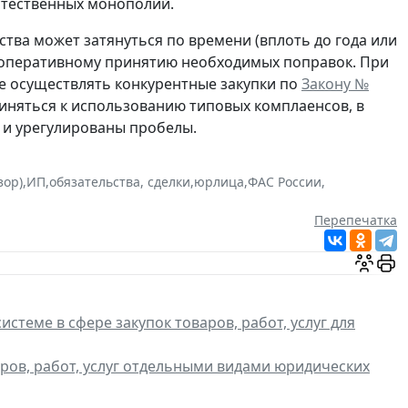
стественных монополий.
тва может затянуться по времени (вплоть до года или
ее оперативному принятию необходимых поправок. При
е осуществлять конкурентные закупки по
Закону №
диняться к использованию типовых комплаенсов, в
 и урегулированы пробелы.
зор)
,
ИП
,
обязательства, сделки
,
юрлица
,
ФАС России
,
Перепечатка
истеме в сфере закупок товаров, работ, услуг для
аров, работ, услуг отдельными видами юридических