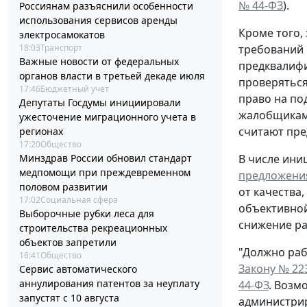
№ 44-ФЗ
).
Россиянам разъяснили особенности
использования сервисов аренды
Кроме того,
электросамокатов
требований 
18:03
Транспорт
Важные новости от федеральных
предквалифи
органов власти в третьей декаде июля
проверяться
17:46
Бюджетный учет
право на по
Депутаты Госдумы инициировали
жалобщиками
ужесточение миграционного учета в
считают пре
регионах
17:20
Общество
В числе ини
Минздрав России обновил стандарт
медпомощи при преждевременном
предложени
половом развитии
от качества
17:02
Социальная сфера
объективной
Выборочные рубки леса для
снижение ра
строительства рекреационных
объектов запретили
"Должно ра
16:41
Общество
Закону № 22
Сервис автоматического
аннулирования патентов за неуплату
44-ФЗ
. Возм
запустят с 10 августа
администрир