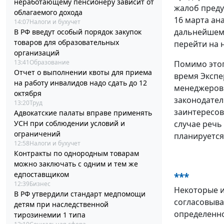
неработающему пенсионеру зависит от
жалоб преду
облагаемого дохода
16 марта ан
14:07
Налоги и бухучет
дальнейшем 
В РФ введут особый порядок закупок
товаров для образовательных
перейти на 
организаций
13:41
Образование
Помимо этог
Отчет о выполнении квоты для приема
время Экспе
на работу инвалидов надо сдать до 12
менеджеров 
октября
законодател
13:20
Труд
заинтересов
Адвокатские палаты вправе применять
случае речь
УСН при соблюдении условий и
ограничений
планируется 
12:58
Налоги и бухучет
Контракты по однородным товарам
можно заключать с одним и тем же
едпоставщиком
***
12:39
Бизнес
Некоторые и
В РФ утвердили стандарт медпомощи
согласовыва
детям при наследственной
определенно
тирозинемии 1 типа