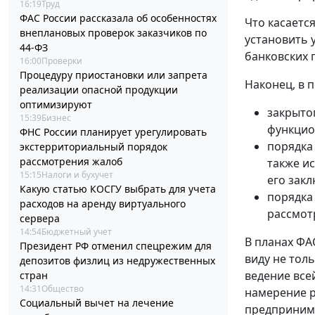
16:19
Труд
ФАС России рассказала об особенностях
Что касаетс
внеплановых проверок заказчиков по
установить 
44-ФЗ
банковских 
16:00
Проверки
Процедуру приостановки или запрета
Наконец, в 
реализации опасной продукции
оптимизируют
закрыто
15:39
Бизнес
функцио
ФНС России планирует урегулировать
порядка
экстерриториальный порядок
рассмотрения жалоб
также и
15:15
Налоги и бухучет
его закл
Какую статью КОСГУ выбрать для учета
порядка
расходов на аренду виртуального
рассмот
сервера
14:54
Бюджетный учет
В планах ФА
Президент РФ отменил спецрежим для
виду не тол
депозитов физлиц из недружественных
ведение все
стран
14:31
Общество
намерение р
Социальный вычет на лечение
предпринима