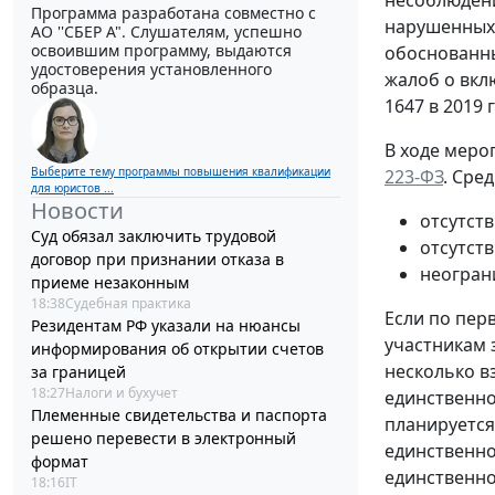
Программа разработана совместно с
нарушенных 
АО ''СБЕР А". Слушателям, успешно
освоившим программу, выдаются
обоснованных
удостоверения установленного
жалоб о вкл
образца.
1647 в 2019 г
В ходе меро
Выберите тему программы повышения квалификации
223-ФЗ
. Сред
для юристов ...
Новости
отсутств
Суд обязал заключить трудовой
отсутст
договор при признании отказа в
неогран
приеме незаконным
18:38
Судебная практика
Если по пер
Резидентам РФ указали на нюансы
участникам 
информирования об открытии счетов
несколько в
за границей
18:27
Налоги и бухучет
единственно
Племенные свидетельства и паспорта
планируется
решено перевести в электронный
единственно
формат
единственно
18:16
IT