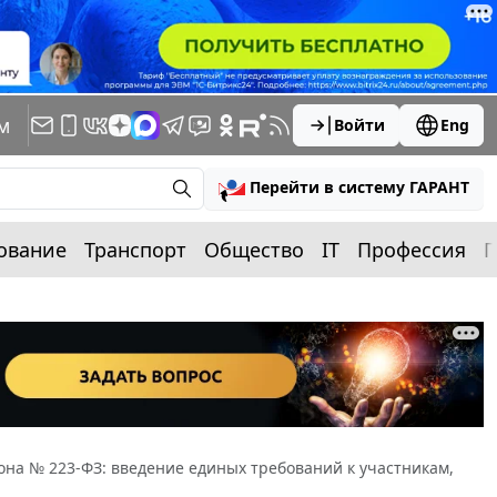
м
Войти
Eng
Перейти в систему ГАРАНТ
ование
Транспорт
Общество
IT
Профессия
П
она № 223-ФЗ: введение единых требований к участникам,