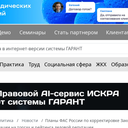
Демо
Семинары
Стать партнером
Клиента
Практика
Труд
Социальная сфера
ЖКХ
Образ
алитика
Новости
Планы ФАС России по корректировке Зак
ации на торгах и рейтинга деловой репутации