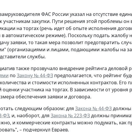
 замруководителя ФАС России указал на отсутствие еди
к участникам закупки. Пути решения этой проблемы он
кации на торгах (речь идет об опыте исполнения догов
 в автоматическом режиме). Поскольку подать жалобу на
дачу заявки, то такая мера позволит предотвратить с
" (организациями и лицами, подающими жалобы на заку
дставители службы.
циатив также прозвучало внедрение рейтинга деловой 
ями
по
Закону № 44-ФЗ
предполагается, что рейтинг буд
, количества и стоимости исполненных контрактов. Его п
 оценки участника на торгах. В зависимости от уровня 
змера обеспечения заявки и договора.
ботать следующим образом: для
Закона № 44-ФЗ
должны 
3-ФЗ
, и, наоборот, для
Закона № 223-ФЗ
должны принимат
ожно, и коммерческие контракты можно подумать, как пр
овать", – подчеркнул Евраев.