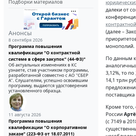
Подборки материалов
юридически
далеки от с
конференции
контрактной
(далее – Зак
Анонсы
приоритетов
8 сентября 2026
монополий.
Программа повышения
квалификации "О контрактной
По данным к
системе в сфере закупок" (44-ФЗ)"
Об актуальных изменениях в КС
аналогичных
узнаете, став участником программы,
3,12%, то по
разработанной совместно с АО ''СБЕР
14,1 трлн ру
А". Слушателям, успешно освоившим
программу, выдаются удостоверения
предложений
установленного образца.
поставщика 
Кроме того,
России
Арт
11 августа 2026
(с 7149 в 20
Программа повышения
квалификации "О корпоративном
существенны
заказе" (223-ФЗ от 18.07.2011)
несоблюдени