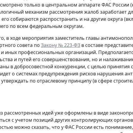
смотрено только в центральном аппарате ФАС России (на
алогичный механизм рассмотрения жалоб заработает для
его собираются распространить и на другие округа (вклю
него по всем федеральным округам.
о, в ходе мероприятия заместитель главы антимонопо
ртного совета по
Закону № 223-ФЗ
в составе представит
и иных профессиональных организаций. Предполагается
ьства и путей его совершенствования, но и налаживан
аны в добросовестной конкуренции, с целью принятия
 идет о системах предупреждения рисков нарушения ан
утверждать по отраслевому принципу (в сфере строитель
з рассмотренных идей уже оформлены в виде законопрое
ться с учетом позиций других контролирующих органов
стью можно сказать, что у ФАС России есть понимание,