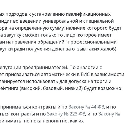
ных подходов к установлению квалификационных
 видит во введении универсальной и специальной
ора на определенную сумму, наличие которого будет
 закупку сможет только то лицо, которое имеет
лучаи направления обращений "профессиональными
пки ради получения денег за отзыв таких жалоб),
репутации предпринимателей. По аналогии с
ет присваиваться автоматически в ЕИС в зависимости
ланируется использовать для допуска на торги и
рейтинга (высокий, базовый, низкий) будет возможно
приниматься контракты и по
Закону № 44-ФЗ
, и по
ься контракты и по
Закону № 223-ФЗ
, и по
Закону №
инимать, но пока непонятно, как их