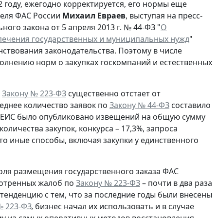
12 году, ежегодно корректируется, его нормы еще
теля ФАС России
Михаил Евраев
, выступая на пресс-
о закона от 5 апреля 2013 г. № 44-ФЗ "
О
еспечения государственных и муниципальных нужд
"
ствования законодательства. Поэтому в числе
олнению норм о закупках госкомпаний и естественных
о
Закону № 223-ФЗ
существенно отстает от
 среднее количество заявок по
Закону № 44-ФЗ
составило
 в ЕИС было опубликовано извещений на общую сумму
оличества закупок, конкурса – 17,3%, запроса
это иные способы, включая закупки у единственного
роля размещения государственного заказа ФАС
смотренных жалоб по
Закону № 223-ФЗ
– почти в два раза
ую тенденцию с тем, что за последние годы были внесены
№ 223-ФЗ
, бизнес начал их использовать и в случае
му из самых оперативных методов восстановления