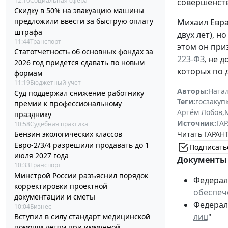
12:10
Социальная сфера
совершенств
Скидку в 50% на эвакуацию машины
предложили ввести за быструю оплату
Михаил Евра
штрафа
двух лет), 
11:44
Транспорт
этом он при
Статотчетность об основных фондах за
223-ФЗ
, не 
2026 год придется сдавать по новым
которых по 
формам
11:19
Бюджетный учет
Авторы:
Ната
Суд поддержал снижение работнику
Теги:
госзакуп
премии к профессиональному
Артём Лобов
,
празднику
Источник:
ГАР
10:58
Судебная практика
Читать ГАРАНТ
Бензин экологических классов
Евро-2/3/4 разрешили продавать до 1
Подписать
июля 2027 года
Документы 
10:33
Транспорт
Минстрой России разъяснил порядок
Федераль
корректировки проектной
обеспеч
документации и сметы
Федераль
10:04
Бизнес
лиц
"
Вступил в силу стандарт медицинской
помощи детям при иммунной