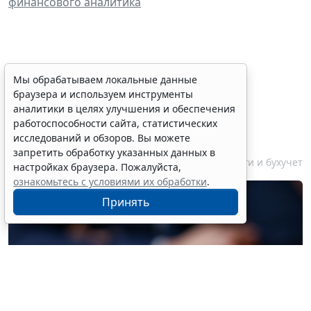
финансового аналитика
Финансовый порог для
Мы обрабатываем локальные данные
браузера и используем инструменты
обязательного аудита
аналитики в целях улучшения и обеспечения
некоммерческих фондов
работоспособности сайта, статистических
увеличили
исследований и обзоров. Вы можете
запретить обработку указанных данных в
7 августа 2026 17:36
Налоги и бухучет
настройках браузера. Пожалуйста,
ознакомьтесь с условиями их обработки
.
Принять