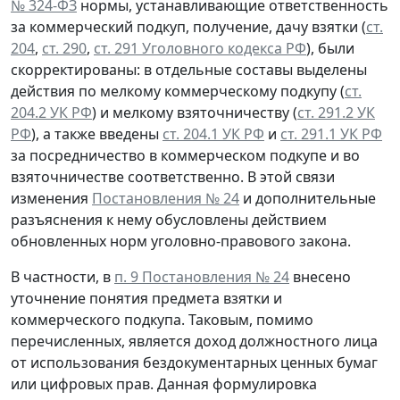
№ 324-ФЗ
нормы, устанавливающие ответственность
за коммерческий подкуп, получение, дачу взятки (
ст.
204
,
ст. 290
,
ст. 291 Уголовного кодекса РФ
), были
скорректированы: в отдельные составы выделены
действия по мелкому коммерческому подкупу (
ст.
204.2 УК РФ
) и мелкому взяточничеству (
ст. 291.2 УК
РФ
), а также введены
ст. 204.1 УК РФ
и
ст. 291.1 УК РФ
за посредничество в коммерческом подкупе и во
взяточничестве соответственно. В этой связи
изменения
Постановления № 24
и дополнительные
разъяснения к нему обусловлены действием
обновленных норм уголовно-правового закона.
В частности, в
п. 9 Постановления № 24
внесено
уточнение понятия предмета взятки и
коммерческого подкупа. Таковым, помимо
перечисленных, является доход должностного лица
от использования бездокументарных ценных бумаг
или цифровых прав. Данная формулировка