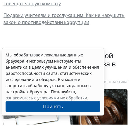
совещательную комнату
Подарки учителям и госслужащим. Как не нарушить
закон о противодействии коррупции
Суд обязал заключить трудовой
Мы обрабатываем локальные данные
браузера и используем инструменты
договор при признании отказа в
аналитики в целях улучшения и обеспечения
приеме незаконным
работоспособности сайта, статистических
исследований и обзоров. Вы можете
6 августа 2026 18:38
Судебная практика
запретить обработку указанных данных в
настройках браузера. Пожалуйста,
ознакомьтесь с условиями их обработки
.
Принять