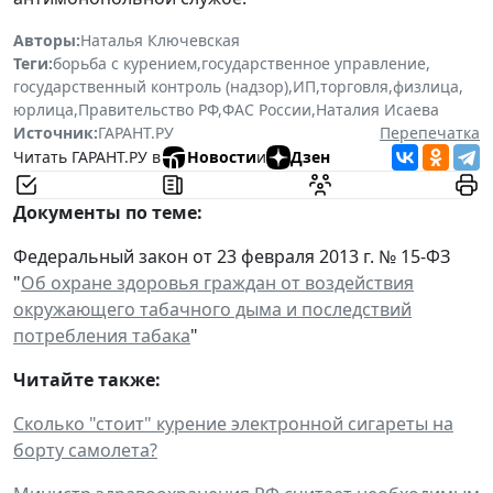
Авторы:
Наталья Ключевская
Теги:
борьба с курением
,
государственное управление
,
государственный контроль (надзор)
,
ИП
,
торговля
,
физлица
,
юрлица
,
Правительство РФ
,
ФАС России
,
Наталия Исаева
Источник:
ГАРАНТ.РУ
Перепечатка
Читать ГАРАНТ.РУ в
Новости
и
Дзен
Документы по теме:
Федеральный закон от 23 февраля 2013 г. № 15-ФЗ
"
Об охране здоровья граждан от воздействия
окружающего табачного дыма и последствий
потребления табака
"
Читайте также:
Сколько "стоит" курение электронной сигареты на
борту самолета?