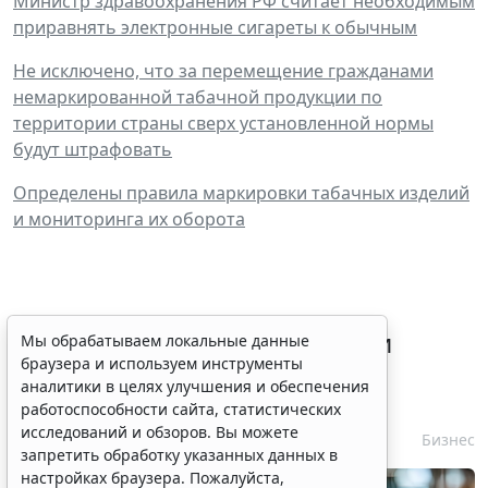
Министр здравоохранения РФ считает необходимым
приравнять электронные сигареты к обычным
Не исключено, что за перемещение гражданами
немаркированной табачной продукции по
территории страны сверх установленной нормы
будут штрафовать
Определены правила маркировки табачных изделий
и мониторинга их оборота
Процедуру приостановки или
Мы обрабатываем локальные данные
браузера и используем инструменты
запрета реализации опасной
аналитики в целях улучшения и обеспечения
продукции оптимизируют
работоспособности сайта, статистических
исследований и обзоров. Вы можете
6 августа 2026 15:39
Бизнес
запретить обработку указанных данных в
настройках браузера. Пожалуйста,