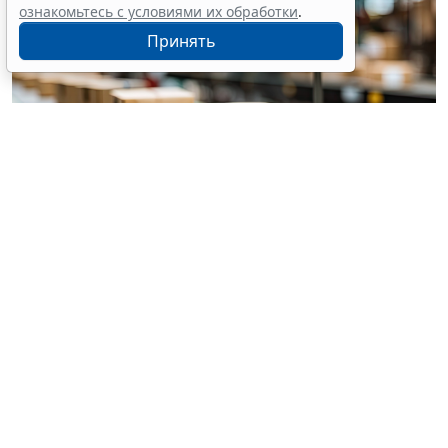
ознакомьтесь с условиями их обработки
.
Принять
© pannee99 / Фотобанк 123RF.com
Установлен единый порядок приостановки (запрета)
реализации опасной продукции с использованием
госинформсистемы мониторинга за оборотом
товаров (
Федеральный закон от 4 августа 2026 г. №
331-ФЗ
).
Выездная проверка проводится без
предварительного уведомления контролируемого