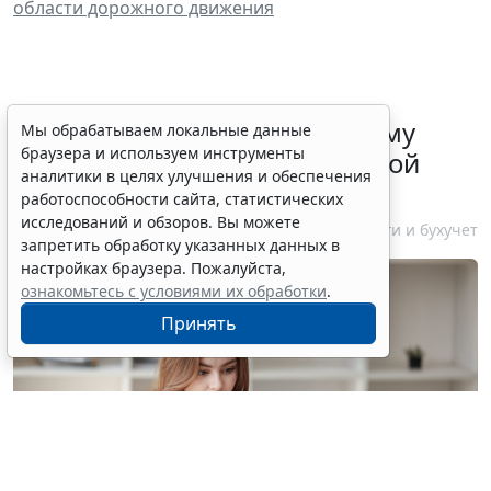
области дорожного движения
ФНС России рассказала малому
Мы обрабатываем локальные данные
браузера и используем инструменты
бизнесу о порядке упрощенной
аналитики в целях улучшения и обеспечения
ликвидации компании
работоспособности сайта, статистических
исследований и обзоров. Вы можете
7 августа 2026 18:16
Налоги и бухучет
запретить обработку указанных данных в
настройках браузера. Пожалуйста,
ознакомьтесь с условиями их обработки
.
Принять